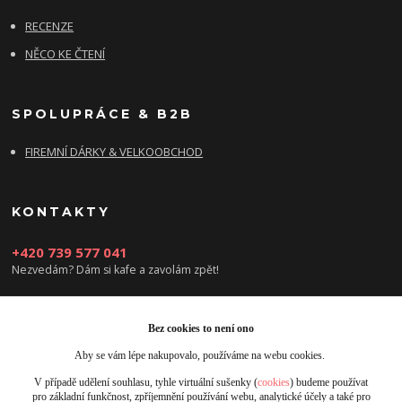
RECENZE
NĚCO KE ČTENÍ
SPOLUPRÁCE & B2B
FIREMNÍ DÁRKY & VELKOOBCHOD
KONTAKTY
+420 739 577 041
Nezvedám? Dám si kafe a zavolám zpět!
info@damsikafe.cz
Bez cookies to není ono
Aby se vám lépe nakupovalo, používáme na webu cookies.
V případě udělení souhlasu, tyhle virtuální sušenky (
cookies
) budeme používat
pro základní funkčnost, zpříjemnění používání webu, analytické účely a také pro