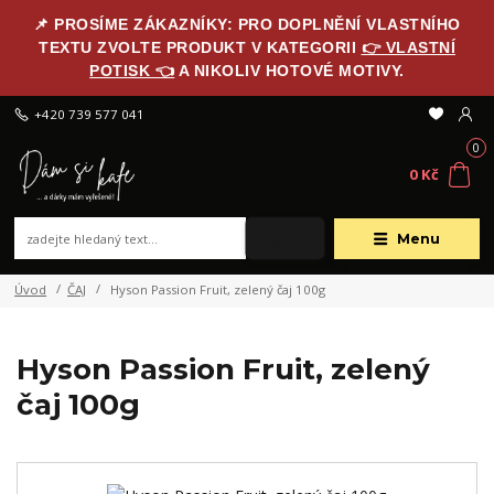
📌 PROSÍME ZÁKAZNÍKY: PRO DOPLNĚNÍ VLASTNÍHO
TEXTU ZVOLTE PRODUKT V KATEGORII
👉 VLASTNÍ
POTISK 👈
A NIKOLIV HOTOVÉ MOTIVY.
+420 739 577 041
0
0 Kč
Menu
Úvod
ČAJ
Hyson Passion Fruit, zelený čaj 100g
Hyson Passion Fruit, zelený
čaj 100g