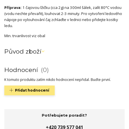
Příprava:
1 čajovou lžičku (cca 2g) na 300ml šálek, zalít 80°C vodou
(vodu nechte převařit), louhovat 2-3 minuty. Pro vytvoření ledového
nápoje po vylouhování čaj zchlaďte v lednici nebo přidejte kostky
ledu.
Min. trvanlivost viz obal
Původ zboží
Hodnocení
0
K tomuto produktu zatím nikdo hodnocení nepřidal. Buďte první.
Přidat hodnocení
Potřebujete poradit?
+420 739 577 041