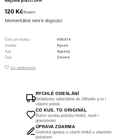
Nejsme plátci DPH
120 Kč
/
Balení
Momentálně není k dispozici
Číslo produktu:
H05014
Značka:
Hyson
Typ:
Sypaný
Čaje:
Zelené
Do oblíbených
RYCHLÉ ODESLÁNÍ
Skladovky odesíláme do 24hodin a to i
vlastní potisk
CO KUS, TO ORIGINÁL
Ruční výroba potisku hrnků, nově i
gravírování
ÚPRAVA ZDARMA
Grafická úprava u všech hrnků s vlastním
potiskem