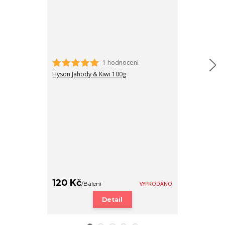
1 hodnocení
Hyson Jahody & Kiwi 100g
Plecháček s v
120 Kč
299 Kč
/
Balení
VYPRODÁNO
/
Ks
Detail
Zv