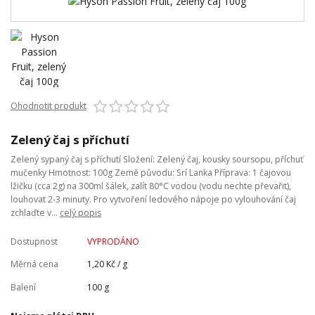
Ohodnotit produkt
Zelený čaj s příchutí
Zelený sypaný čaj s příchutí Složení: Zelený čaj, kousky soursopu, příchuť
mučenky Hmotnost: 100g Země původu: Srí Lanka Příprava: 1 čajovou
lžičku (cca 2g) na 300ml šálek, zalít 80°C vodou (vodu nechte převařit),
louhovat 2-3 minuty. Pro vytvoření ledového nápoje po vylouhování čaj
zchlaďte v...
celý popis
Dostupnost
VYPRODÁNO
Měrná cena
1,20 Kč / g
Balení
100 g