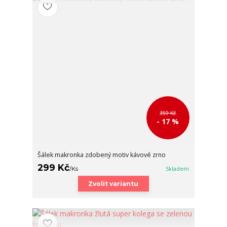
359 Kč
- 17 %
Šálek makronka zdobený motiv kávové zrno
299 Kč
/
Ks
Skladem
Zvolit variantu