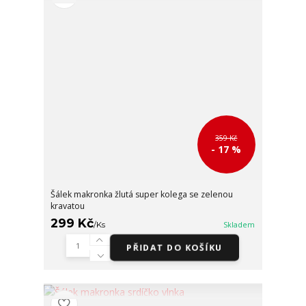
359 Kč
- 17 %
Šálek makronka žlutá super kolega se zelenou
kravatou
299 Kč
/
Ks
Skladem
PŘIDAT DO KOŠÍKU