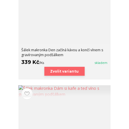
Šálek makronka Den začíná kávou a končí vínem s
gravírovaným podšálkem
339 Kč
/
Ks
skladem
Zvolit variantu