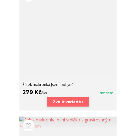
Šálek makronka Jsem bohyně
279 Kč
/
Ks
skladem
Zvolit variantu