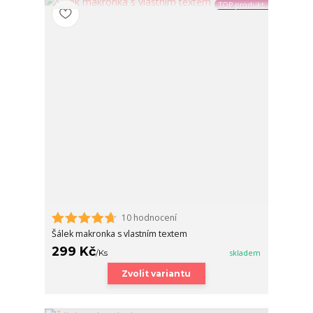
TOP produkt
10 hodnocení
Šálek makronka s vlastním textem
299 Kč
/
Ks
skladem
Zvolit variantu