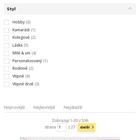
Styl
Hobby
(6)
Kamarádi
(1)
Kolegové
(2)
Láska
(5)
Milé & uni
(4)
Personalizovaný
(1)
Rodinné
(2)
Vtipné
(6)
Vtipné drzé
(3)
Nejnovější
Nejlevnější
Nejdražší
Zobrazuji 1-20 z 536
strana
z 27
další