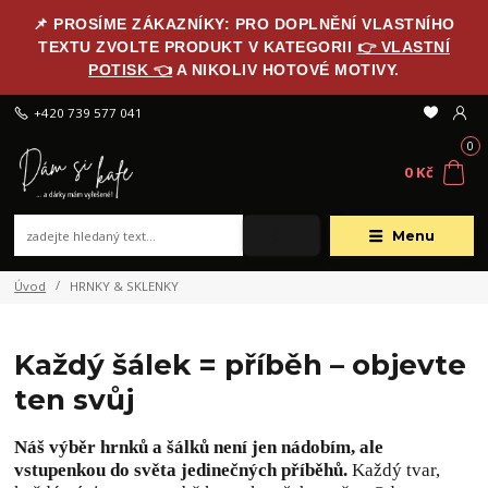
📌 PROSÍME ZÁKAZNÍKY: PRO DOPLNĚNÍ VLASTNÍHO
TEXTU ZVOLTE PRODUKT V KATEGORII
👉 VLASTNÍ
POTISK 👈
A NIKOLIV HOTOVÉ MOTIVY.
+420 739 577 041
0
0 Kč
Menu
Úvod
HRNKY & SKLENKY
Každý šálek = příběh – objevte
ten svůj
Náš výběr hrnků a šálků není jen nádobím, ale
vstupenkou do světa jedinečných příběhů.
Každý tvar,