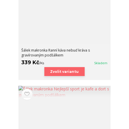
Šálek makronka Ranní káva nebuď kráva s
gravírovaným podšálkem
339 Kč
/
Ks
Skladem
Zvolit variantu