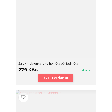
Šálek makronka Je to honička být jednička
279 Kč
/
Ks
skladem
Zvolit variantu