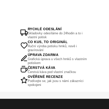
RYCHLÉ ODESLÁNÍ
Skladovky odesíláme do 24hodin a to i
vlastní potisk
CO KUS, TO ORIGINÁL
Ruční výroba potisku hrnků, nově i
gravírování
ÚPRAVA ZDARMA
Grafická úprava u všech hrnků s vlastním
potiskem
ČERSTVÁ KÁVA
Čerstvá káva pod vlastní značkou
OVĚŘENÉ RECENZE
Podívejte se, jak jsou s námi zákazníci
spokojeni