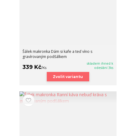
Šálek makronka Dám si kafe a teď víno s
gravírovaným podšálkem
skladem ihned k
339 Kč
/
Ks
odeslání 3ks
Zvolit variantu