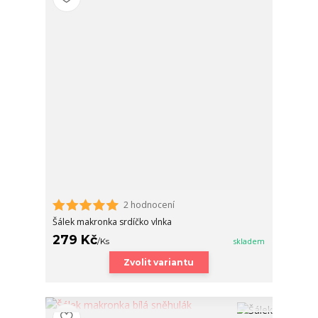
2 hodnocení
Šálek makronka srdíčko vlnka
279 Kč
/
Ks
skladem
Zvolit variantu