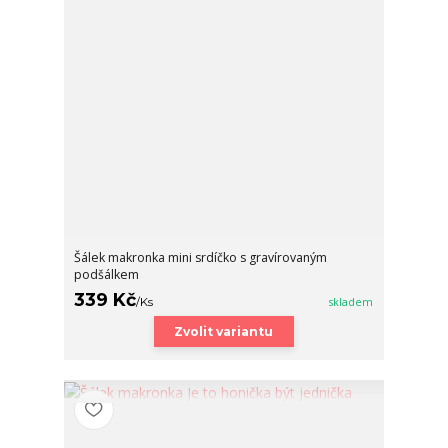
Šálek makronka mini srdíčko s gravírovaným
podšálkem
339 Kč
/
Ks
skladem
Zvolit variantu