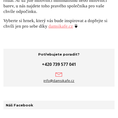
rituál. Ať už jste milovníci minimalismu nebo milovníci
barev, u nás najdete toho pravého společníka pro vaše
chvíle odpočinku.
Vyberte si hrnek, který vás bude inspirovat a dopřejte si
chvíli jen pro sebe díky
damsikafe.cz
🍵
Potřebujete poradit?
+420 739 577 041
info@damsikafe.cz
Náš Facebook