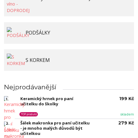
PODŠÁLKY
S KORKEM
Nejprodávanější
Keramický hrnek pro paní
199 Kč
1.
učitelku do školky
skladem
TOP produkt
Šálek makronka pro paní učitelku
279 Kč
2.
- je mnoho malých důvodů být
učitelkou