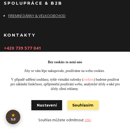
SPOLUPRÁCE & B2B
FIREMNÍ DÁRKY & VELKOOBCHOD
KONTAKTY
+420 739 577 041
Nezvedám? Dám si kafe a zavolám zpět!
Bez cookies to není ono
info@damsikafe.cz
Aby se vám lépe nakupovalo, používáme na webu cookies.
V případě udělení souhlasu, tyhle virtuální sušenky (
cookies
) budeme používat
pro základní funkčnost, zpříjemnění používání webu, analytické účely a také pro
účely cílení reklamy.
Nastavení
Souhlasím
Upravit sběr cookies.
★
5.0
Souhlas můžete odmítnout
zde
.
Obrázky jsou pouze ilustrativní © 2025 Designed by Damsikafe.cz