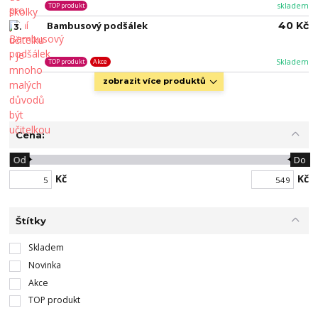
skladem
TOP produkt
Bambusový podšálek
40 Kč
3.
Skladem
TOP produkt
Akce
zobrazit více produktů
Cena:
Od
Do
Kč
Kč
Štítky
Skladem
Novinka
Akce
TOP produkt