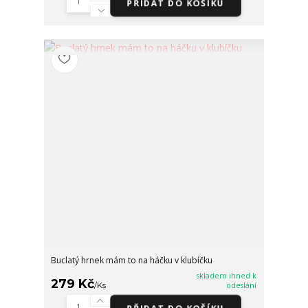
PŘIDAT DO KOŠÍKU
Buclatý hrnek mám to na háčku v klubíčku
skladem ihned k
279 Kč
/
Ks
odeslání