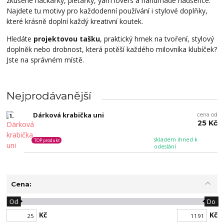
zkušené háčkařky, pletařky, yarn lovers a handmade nadšence.
Najdete tu motivy pro každodenní používání i stylové doplňky,
které krásně doplní každý kreativní koutek.
Hledáte
projektovou tašku
, praktický hrnek na tvoření, stylový
doplněk nebo drobnost, která potěší každého milovníka klubíček?
Jste na správném místě.
Nejprodávanější
Dárková krabička uni
cena od
1.
25 Kč
skladem ihned k
TOP produkt
odeslání
Cena:
Od
Do
Kč
Kč