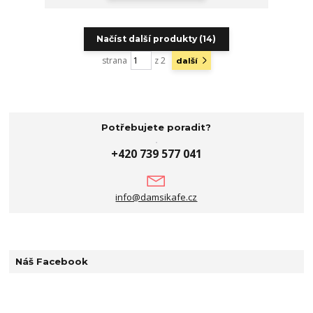
Načíst další produkty (14)
strana
z 2
další
Potřebujete poradit?
+420 739 577 041
info@damsikafe.cz
Náš Facebook