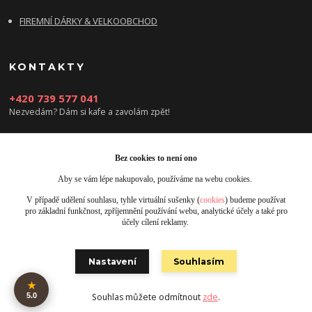
FIREMNÍ DÁRKY & VELKOOBCHOD
KONTAKTY
+420 739 577 041
Nezvedám? Dám si kafe a zavolám zpět!
info@damsikafe.cz
Bez cookies to není ono
Aby se vám lépe nakupovalo, používáme na webu cookies.
V případě udělení souhlasu, tyhle virtuální sušenky (
cookies
) budeme používat
pro základní funkčnost, zpříjemnění používání webu, analytické účely a také pro
účely cílení reklamy.
Upravit sběr cookies.
Nastavení
Souhlasím
Obrázky jsou pouze ilustrativní © 2025 Designed by Damsikafe.cz
★
5.0
Souhlas můžete odmítnout
zde
.
Vytvořeno na
Eshop-rychle.cz