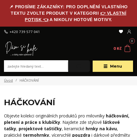
📌 PROSÍME ZÁKAZNÍKY: PRO DOPLNĚNÍ VLASTNÍHO
TEXTU ZVOLTE PRODUKT V KATEGORII
👉 VLASTNÍ
POTISK 👈
A NIKOLIV HOTOVÉ MOTIVY.
+420 739 577 041
0
0 Kč
Menu
Úvod
HÁČKOVÁNÍ
HÁČKOVÁNÍ
Objevte kolekci originálních produktů pro milovníky
háčkování,
pletení a práce s klubíčky
. Najdete zde stylové
látkové
tašky
,
projektové taštičky
, keramické
hrnky na kávu
,
praktické
termohrnky
, vícerychlé
pouzdra
i dárkové předměty