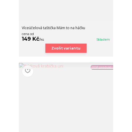
Víceúčelová taštička Mám to na háčku
cena od
149 Kč
/
ks
Skladem
Zvolit variantu
TOP produkt