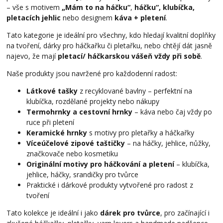
– vše s motivem
„Mám to na háčku“
,
háčku“, klubíčka,
pletacích jehlic
nebo designem
káva + pletení
.
Tato kategorie je ideální pro všechny, kdo hledají kvalitní doplňky
na tvoření, dárky pro háčkařku či pletařku, nebo chtějí dát jasně
najevo, že mají
pletací/ háčkarskou vášeň vždy při sobě
.
Naše produkty jsou navržené pro každodenní radost:
Látkové tašky
z recyklované bavlny – perfektní na
klubíčka, rozdělané projekty nebo nákupy
Termohrnky a cestovní hrnky
– káva nebo čaj vždy po
ruce při pletení
Keramické hrnky
s motivy pro pletařky a háčkařky
Víceúčelové zipové taštičky
– na háčky, jehlice, nůžky,
značkovače nebo kosmetiku
Originální motivy pro háčkování a pletení
– klubíčka,
jehlice, háčky, srandičky pro tvůrce
Praktické i dárkové produkty vytvořené pro radost z
tvoření
Tato kolekce je ideální i jako
dárek pro tvůrce
, pro začínající i