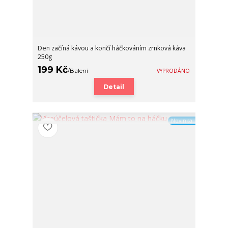
Den začíná kávou a končí háčkováním zrnková káva
250g
199 Kč
/
Balení
VYPRODÁNO
Detail
Novinka