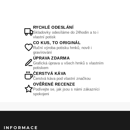
RYCHLÉ ODESLÁNÍ
Skladovky odesíláme do 24hodin a to i
vlastní potisk
CO KUS, TO ORIGINÁL
Ruční výroba potisku hrnků, nově i
gravírování
ÚPRAVA ZDARMA
Grafická úprava u všech hrnků s vlastním
potiskem
ČERSTVÁ KÁVA
Čerstvá káva pod vlastní značkou
OVĚŘENÉ RECENZE
Podívejte se, jak jsou s námi zákazníci
spokojeni
INFORMACE