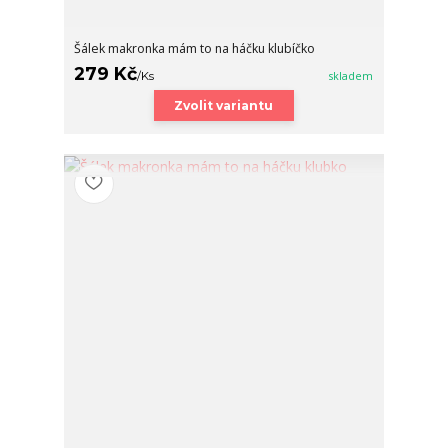
Šálek makronka mám to na háčku klubíčko
279 Kč
/
Ks
skladem
Zvolit variantu