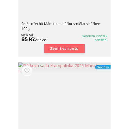
Směs ořechů Mám to na háčku srdíčko s háčkem
100g
cena od
skladem ihned k
85 Kč
/
Balení
odeslání
Zvolit variantu
Novinka