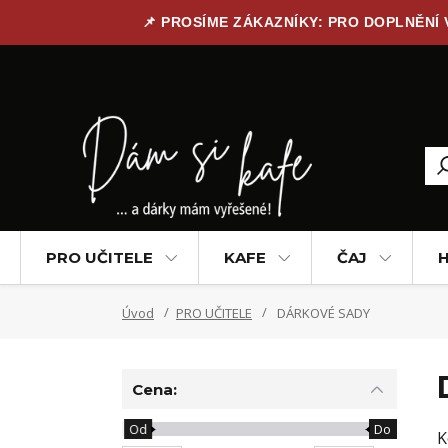
📌 PROSÍME ZÁKAZNÍKY: PRO DOPLNĚNÍ
PRO UČITELE
KAFE
ČAJ
H
Úvod
PRO UČITELE
DÁRKOVÉ SADY
Cena:
Od
Do
K