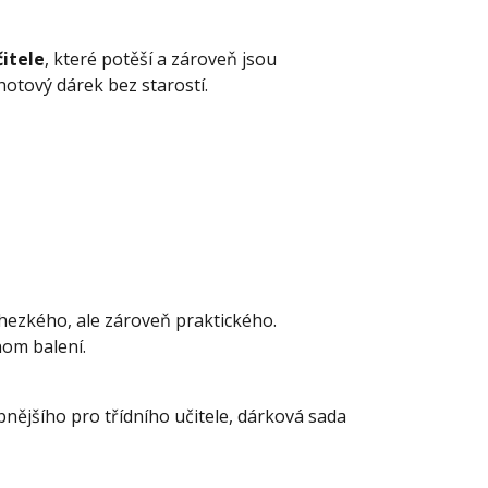
itele
, které potěší a zároveň jsou
hotový dárek bez starostí.
 hezkého, ale zároveň praktického.
nom balení.
nějšího pro třídního učitele, dárková sada