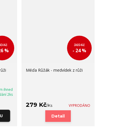
49 Kč
369 Kč
26 %
- 24 %
ůži
Méďa Růžák - medvídek z růži
m ihned
lání 2ks
279 Kč
/
Ks
VYPRODÁNO
KU
Detail