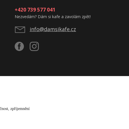
+420 739 577 041
Nezvedám? Dám si kafe a zavolám zpět!
info@damsikafe.cz
čnost, zpříjemnění