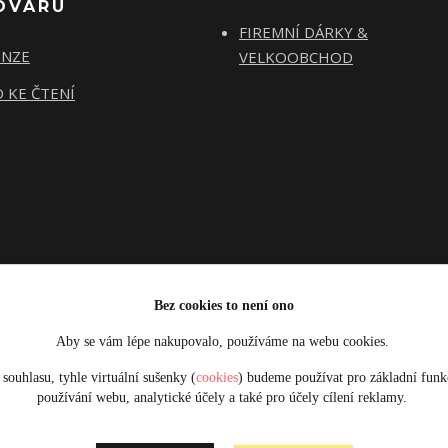
OVARU
FIREMNÍ DÁRKY &
ENZE
VELKOOBCHOD
 KE ČTENÍ
Bez cookies to není ono
Aby se vám lépe nakupovalo, používáme na webu cookies.
Upravit sběr cookies.
souhlasu, tyhle virtuální sušenky (
cookies
) budeme používat pro základní funk
používání webu, analytické účely a také pro účely cílení reklamy.