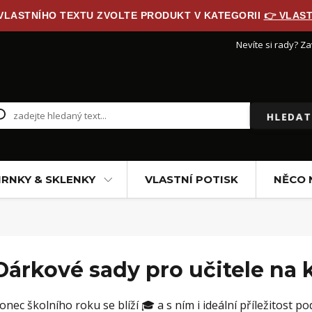
 VLASTNÍHO TEXTU ZVOLTE PRODUKT V KATEGORII
👉 VLAST
Nevíte si rady? Za
HLEDA
RNKY & SKLENKY
VLASTNÍ POTISK
NĚCO 
Dárkové sady pro učitele na 
onec školního roku se blíží 🎓 a s ním i ideální příležitost p