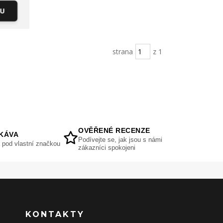
KU
strana
z 1
OVĚŘENÉ RECENZE
KÁVA
Podívejte se, jak jsou s námi
 pod vlastní značkou
zákazníci spokojeni
KONTAKTY