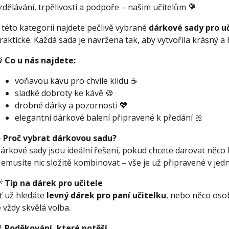
zdělávání, trpělivosti a podpoře – našim učitelům 💐
 této kategorii najdete pečlivě vybrané
dárkové sady pro uč
raktické. Každá sada je navržena tak, aby vytvořila krásný a 

Co u nás najdete:
voňavou kávu pro chvíle klidu ☕
sladké dobroty ke kávě 🍪
drobné dárky a pozornosti 💖
elegantní dárkové balení připravené k předání 🎀
✨
Proč vybrat dárkovou sadu?
árkové sady jsou ideální řešení, pokud chcete darovat něco
emusíte nic složitě kombinovat – vše je už připravené v jed

Tip na dárek pro učitele
ť už hledáte
levný dárek pro paní učitelku
, nebo něco osob
e vždy skvělá volba.

Poděkování, které potěší