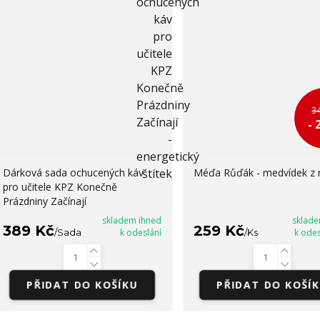
3
- 
Dárková sada ochucených káv
Méďa Růďák - medvídek z r
pro učitele KPZ Konečně
Prázdniny Začínají
skladem ihned
sklade
389 Kč
259 Kč
/
Sada
k odeslání
/
Ks
k odes
PŘIDAT DO KOŠÍKU
PŘIDAT DO KOŠÍ