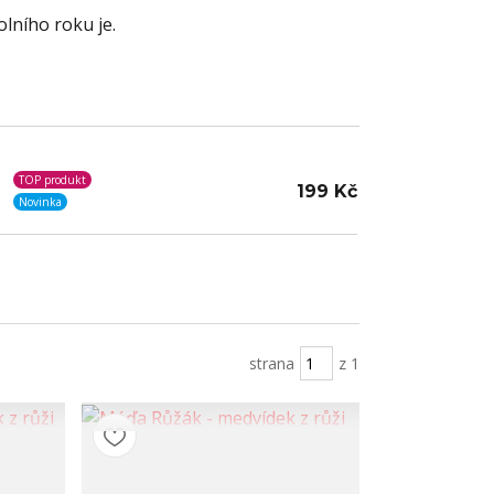
olního roku je.
TOP produkt
199 Kč
Novinka
strana
z 1