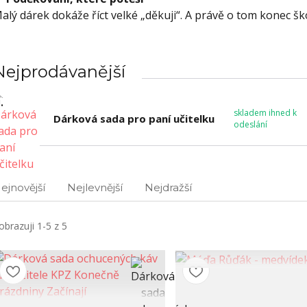
alý dárek dokáže říct velké „děkuji“. A právě o tom konec šk
Nejprodávanější
.
skladem ihned k
Dárková sada pro paní učitelku
odeslání
ejnovější
Nejlevnější
Nejdražší
obrazuji 1-5 z 5