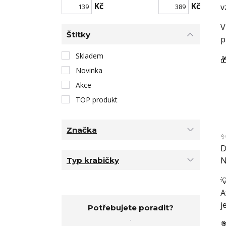
Kč
Kč
v
V
Štítky
p
Skladem

Novinka
Akce
TOP produkt
Značka
D
N
Typ krabičky

A
j
Potřebujete poradit?
