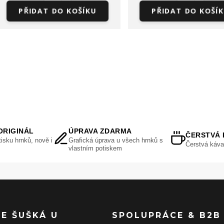
PŘIDAT DO KOŠÍKU
PŘIDAT DO KOŠÍ
ORIGINÁL
ÚPRAVA ZDARMA
ČERSTVÁ 
isku hrnků, nově i
Grafická úprava u všech hrnků s
Čerstvá káva
vlastním potiskem
SE ŠUŠKÁ U
SPOLUPRÁCE & B2B