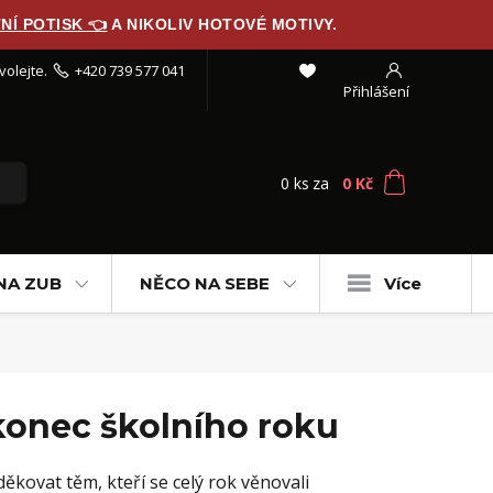
NÍ POTISK 👈
A NIKOLIV HOTOVÉ MOTIVY.
volejte.
+420 739 577 041
Přihlášení
0
ks
za
0 Kč
T
NA ZUB
NĚCO NA SEBE
Více
konec školního roku
oděkovat těm, kteří se celý rok věnovali