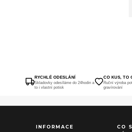
RYCHLÉ ODESLÁNÍ
CO KUS, TO 
Skladovky odesíláme do 24hodin a
Ruční výroba pot
to i vlastní potisk
gravírování
INFORMACE
CO 