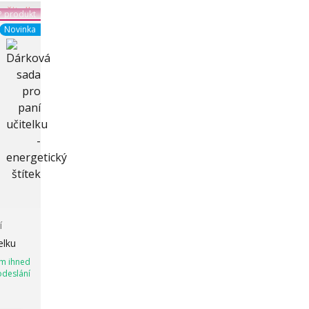
 produkt
Novinka
í
elku
m ihned
odeslání