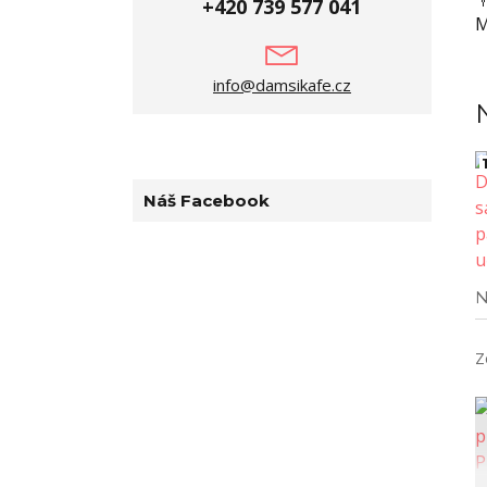
+420 739 577 041
M
info@damsikafe.cz
1
Náš Facebook
N
Z