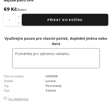
Nejsme plátci DPH
69 Kč
/
Balení
PŘIDAT DO KOŠÍKU
Využívejte pouze pro vlastní potisk, doplnění jména nebo
data
Číslo produktu:
LV02008
Značka:
Lovaré
Typ:
Porcovaný
Čaje:
Zelené
Do oblíbených