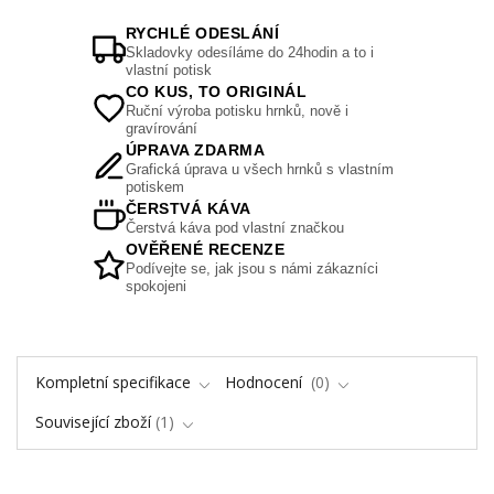
RYCHLÉ ODESLÁNÍ
Skladovky odesíláme do 24hodin a to i
vlastní potisk
CO KUS, TO ORIGINÁL
Ruční výroba potisku hrnků, nově i
gravírování
ÚPRAVA ZDARMA
Grafická úprava u všech hrnků s vlastním
potiskem
ČERSTVÁ KÁVA
Čerstvá káva pod vlastní značkou
OVĚŘENÉ RECENZE
Podívejte se, jak jsou s námi zákazníci
spokojeni
Kompletní specifikace
Hodnocení
0
Související zboží
1