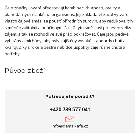
Čaje značky Lovaré představují kombinaci chutnosti, kvality a
blahodárných účinků na organismus. Její zakladatel začal vytvářet
vlastní čajové směsi za použití přírodních surovin, aby redukoval trh
s méně kvalitními a neúčinnými čaji. O tyto směsi byl projeven velký
zájem, a tak se rozhodl ve své práci pokračovat. Čaje jsou pečlivě
vybírány a míchány, aby byly zajištěny vysoké standardy chuti a
kvality. Díky široké a pestré nabídce uspokojí čaje různé chutě a
potřeby.
Původ zboží
Potřebujete poradit?
+420 739 577 041
info@damsikafe.cz