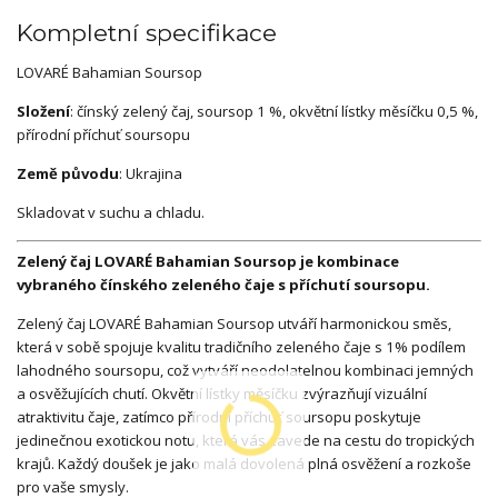
Kompletní specifikace
LOVARÉ Bahamian Soursop
Složení
: čínský zelený čaj, soursop 1 %, okvětní lístky měsíčku 0,5 %,
přírodní příchuť soursopu
Země původu
: Ukrajina
Skladovat v suchu a chladu.
Zelený čaj LOVARÉ Bahamian Soursop je kombinace
vybraného čínského zeleného čaje s příchutí soursopu.
Zelený čaj LOVARÉ Bahamian Soursop utváří harmonickou směs,
která v sobě spojuje kvalitu tradičního zeleného čaje s 1% podílem
lahodného soursopu, což vytváří neodolatelnou kombinaci jemných
a osvěžujících chutí. Okvětní lístky měsíčku zvýrazňují vizuální
atraktivitu čaje, zatímco přírodní příchuť soursopu poskytuje
jedinečnou exotickou notu, která vás zavede na cestu do tropických
krajů. Každý doušek je jako malá dovolená plná osvěžení a rozkoše
pro vaše smysly.