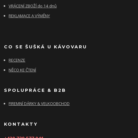
VRÁCENÍ ZBOŽÍ do 14 dnů
REKLAMACE A VÝMĚNY
CO SE ŠUŠKÁ U KÁVOVARU
RECENZE
NĚCO KE ČTENÍ
SPOLUPRÁCE & B2B
FIREMNÍ DÁRKY & VELKOOBCHOD
KONTAKTY
+420 739 577 041