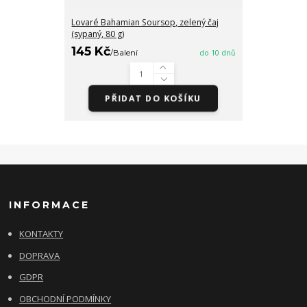
Lovaré Bahamian Soursop, zelený čaj
(sypaný, 80 g)
145 Kč
/
Balení
do 10 dnů
PŘIDAT DO KOŠÍKU
INFORMACE
KONTAKTY
DOPRAVA
GDPR
OBCHODNÍ PODMÍNKY