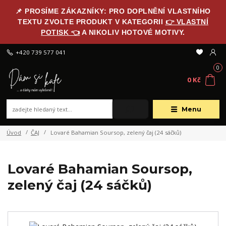
📌 PROSÍME ZÁKAZNÍKY: PRO DOPLNĚNÍ VLASTNÍHO
TEXTU ZVOLTE PRODUKT V KATEGORII
👉 VLASTNÍ
POTISK 👈
A NIKOLIV HOTOVÉ MOTIVY.
+420 739 577 041
0
0 Kč
Menu
Úvod
ČAJ
Lovaré Bahamian Soursop, zelený čaj (24 sáčků)
Lovaré Bahamian Soursop,
zelený čaj (24 sáčků)