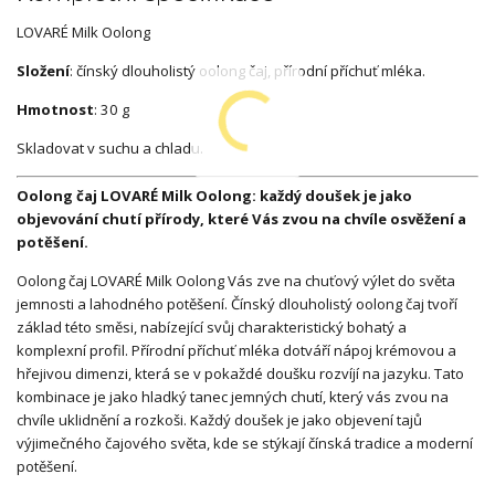
LOVARÉ Milk Oolong
Složení
: čínský dlouholistý oolong čaj, přírodní příchuť mléka.
Hmotnost
: 30 g
Skladovat v suchu a chladu.
Oolong čaj LOVARÉ Milk Oolong: každý doušek je jako
objevování chutí přírody, které Vás zvou na chvíle osvěžení a
potěšení.
Oolong čaj LOVARÉ Milk Oolong Vás zve na chuťový výlet do světa
jemnosti a lahodného potěšení. Čínský dlouholistý oolong čaj tvoří
základ této směsi, nabízející svůj charakteristický bohatý a
komplexní profil. Přírodní příchuť mléka dotváří nápoj krémovou a
hřejivou dimenzi, která se v pokaždé doušku rozvíjí na jazyku. Tato
kombinace je jako hladký tanec jemných chutí, který vás zvou na
chvíle uklidnění a rozkoši. Každý doušek je jako objevení tajů
výjimečného čajového světa, kde se stýkají čínská tradice a moderní
potěšení.