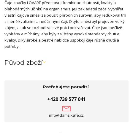
Čaje značky LOVARÉ představují kombinaci chutnosti, kvality a
blahodárných účinků na organismus. Její zakladatel začal vytvářet
vlastní čajové směsi za použití přírodních surovin, aby redukoval trh
s méně kvalitními a neúčinnými čaji. O tyto směsi byl projeven velký
zájem, a tak se rozhodl ve své práci pokračovat. Čaje jsou pečlivě
vybírány a míchány, aby byly zajištěny vysoké standardy chuti a
kvality. Díky široké a pestré nabídce uspokojí čaje různé chutě a
potřeby.
Původ zboží
Potřebujete poradit?
+420 739 577 041
info@damsikafe.cz