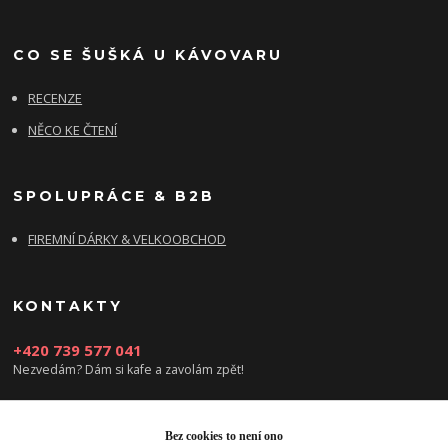
CO SE ŠUŠKÁ U KÁVOVARU
RECENZE
NĚCO KE ČTENÍ
SPOLUPRÁCE & B2B
FIREMNÍ DÁRKY & VELKOOBCHOD
KONTAKTY
+420 739 577 041
Nezvedám? Dám si kafe a zavolám zpět!
info@damsikafe.cz
Bez cookies to není ono