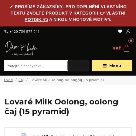
📌 PROSÍME ZÁKAZNÍKY: PRO DOPLNĚNÍ VLASTNÍHO
TEXTU ZVOLTE PRODUKT V KATEGORII
👉 VLASTNÍ
POTISK 👈
A NIKOLIV HOTOVÉ MOTIVY.
+420 739 577 041
0
0 Kč
Menu
Úvod
ČAJ
Lovaré Milk Oolong, oolong čaj (15 pyramid)
Lovaré Milk Oolong, oolong
čaj (15 pyramid)