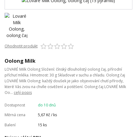
Ohodnotit produkt
Oolong Milk
LOVARÉ Milk Oolong Složení: čínský dlouholistý oolong čaj, přírodní
příchuť mléka. Hmotnost: 30 g Skladovat v suchu a chladu. Oolong čaj
LOVARÉ Milk Oolong: každý doušek je jako objevování chutí přírody,
které Vás zvou na chvíle osvěžení a potěšení. Oolong čaj LOVARÉ Milk
Oo...
celý popis
Dostupnost
do 10 dnů
Měrná cena
5,67 Kč / ks
Balení
15 ks