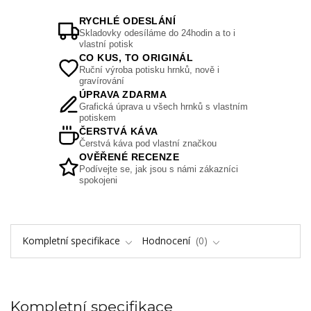
RYCHLÉ ODESLÁNÍ
Skladovky odesíláme do 24hodin a to i
vlastní potisk
CO KUS, TO ORIGINÁL
Ruční výroba potisku hrnků, nově i
gravírování
ÚPRAVA ZDARMA
Grafická úprava u všech hrnků s vlastním
potiskem
ČERSTVÁ KÁVA
Čerstvá káva pod vlastní značkou
OVĚŘENÉ RECENZE
Podívejte se, jak jsou s námi zákazníci
spokojeni
Kompletní specifikace
Hodnocení
0
Kompletní specifikace