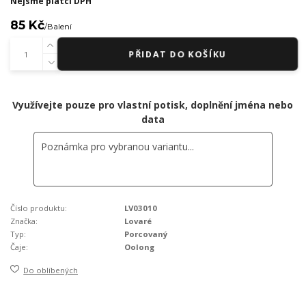
Nejsme plátci DPH
85 Kč
/
Balení
PŘIDAT DO KOŠÍKU
Využívejte pouze pro vlastní potisk, doplnění jména nebo
data
Číslo produktu:
LV03010
Značka:
Lovaré
Typ:
Porcovaný
Čaje:
Oolong
Do oblíbených