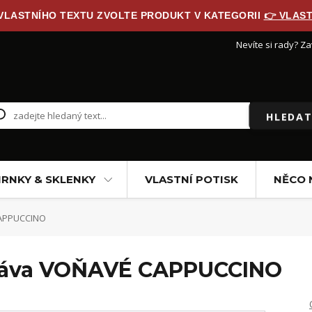
 VLASTNÍHO TEXTU ZVOLTE PRODUKT V KATEGORII
👉 VLAST
Nevíte si rady? Za
HLEDAT
RNKY & SKLENKY
VLASTNÍ POTISK
NĚCO 
APPUCCINO
káva VOŇAVÉ CAPPUCCINO