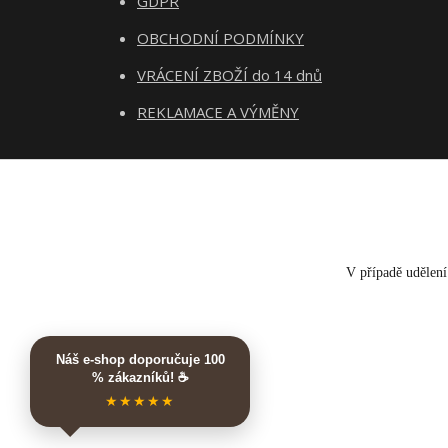
GDPR
OBCHODNÍ PODMÍNKY
VRÁCENÍ ZBOŽÍ do 14 dnů
REKLAMACE A VÝMĚNY
V případě udělení 
Náš e-shop doporučuje 100
% zákazníků! ☕
★★★★★