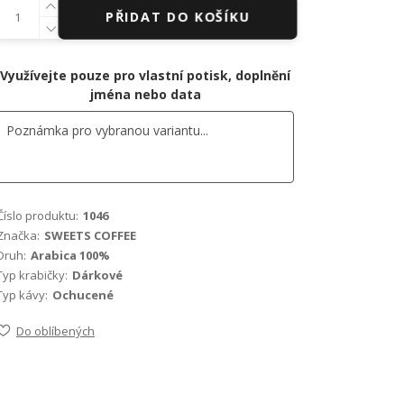
PŘIDAT DO KOŠÍKU
Využívejte pouze pro vlastní potisk, doplnění
jména nebo data
Číslo produktu:
1046
Značka:
SWEETS COFFEE
Druh:
Arabica 100%
Typ krabičky:
Dárkové
Typ kávy:
Ochucené
Do oblíbených