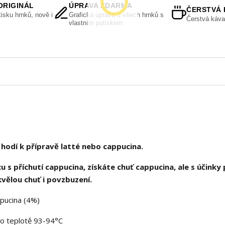
ORIGINÁL
ÚPRAVA ZDARMA
ČERSTVÁ 
isku hrnků, nově i
Grafická úprava u všech hrnků s
Čerstvá káva
vlastním potiskem
 hodí k přípravě latté nebo cappucina.
 s příchutí cappucina, získáte chuť cappucina, ale s účinky
skvělou chuť i povzbuzení.
pucina (4%)
 o teplotě 93-94°C