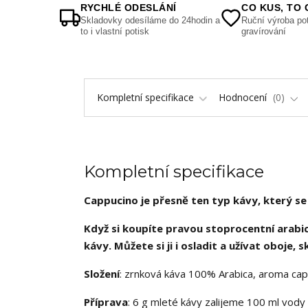
RYCHLÉ ODESLÁNÍ
CO KUS, TO 
Skladovky odesíláme do 24hodin a
Ruční výroba pot
to i vlastní potisk
gravírování
Kompletní specifikace
Hodnocení
0
Kompletní specifikace
Cappucino je přesně ten typ kávy, který se
Když si koupíte pravou stoprocentní arabicu
kávy. Můžete si ji i osladit a užívat oboje, 
Složení
: zrnková káva 100% Arabica, aroma cap
Příprava
: 6 g mleté kávy zalijeme 100 ml vody