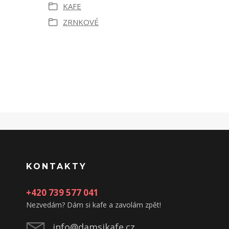
KAFE
ZRNKOVÉ
KONTAKTY
+420 739 577 041
Nezvedám? Dám si kafe a zavolám zpět!
info@damsikafe.cz