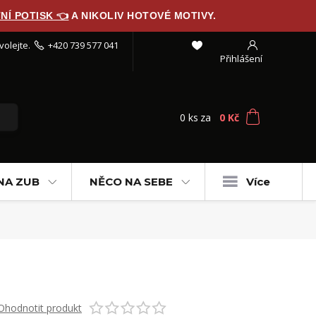
NÍ POTISK 👈
A NIKOLIV HOTOVÉ MOTIVY.
volejte.
+420 739 577 041
Přihlášení
0
ks
za
0 Kč
NA ZUB
NĚCO NA SEBE
Více
Ohodnotit produkt