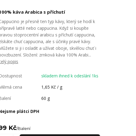
100% káva Arabica s příchutí
Cappucino je přesně ten typ kávy, který se hodí k
přípravě latté nebo cappucina. Když si koupíte
pravou stoprocentní arabicu s příchutí cappucina,
získáte chuť cappucina, ale s účinky pravé kávy.
Můžete si ji i osladit a užívat oboje, skvělou chuť i
povzbuzení. Složení: zrnková káva 100% Arabi...
celý popis
Dostupnost
skladem ihned k odeslání 1ks
Měrná cena
1,65 Kč / g
Balení
60 g
Nejsme plátci DPH
99 Kč
/
Balení