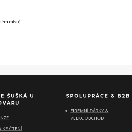
hém místě.
SE ŠUŠKÁ U
SPOLUPRÁCE & B2B
OVARU
FIREMNÍ DÁRKY &
ENZE
VELKOOBCHOD
 KE ČTENÍ