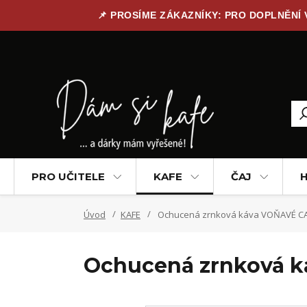
📌 PROSÍME ZÁKAZNÍKY: PRO DOPLNĚNÍ
PRO UČITELE
KAFE
ČAJ
H
Úvod
KAFE
Ochucená zrnková káva VOŇAVÉ C
Ochucená zrnková 