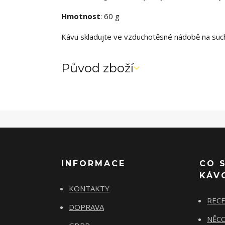
Hmotnost
: 60 g
Kávu skladujte ve vzduchotěsné nádobě na suc
Původ zboží
INFORMACE
CO 
KÁV
KONTAKTY
REC
DOPRAVA
NĚCO