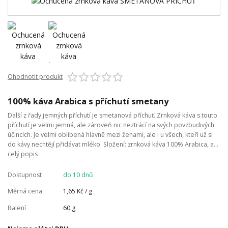
Ohodnotit produkt
100% káva Arabica s příchutí smetany
Další z řady jemných příchutí je smetanová příchuť. Zrnková káva s touto
příchutí je velmi jemná, ale zároveň nic neztrácí na svých povzbudivých
účincích. Je velmi oblíbená hlavně mezi ženami, ale i u všech, kteří už si
do kávy nechtějí přidávat mléko. Složení: zrnková káva 100% Arabica, a...
celý popis
Dostupnost
do 10 dnů
Měrná cena
1,65 Kč / g
Balení
60 g