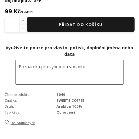
Nejsme plátci DPH
99 Kč
/
Balení
PŘIDAT DO KOŠÍKU
Využívejte pouze pro vlastní potisk, doplnění jména nebo
data
Číslo produktu:
1049
Značka:
SWEETS COFFEE
Druh:
Arabica 100%
Typ kávy:
Ochucené
Do oblíbených