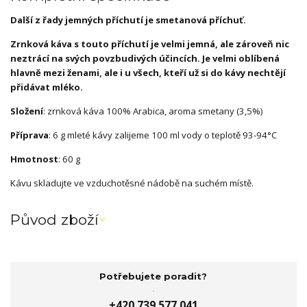
Další z řady jemných příchutí je smetanová příchuť.
Zrnková káva s touto příchutí je velmi jemná, ale zároveň nic
neztrácí na svých povzbudivých účincích. Je velmi oblíbená
hlavně mezi ženami, ale i u všech, kteří už si do kávy nechtějí
přidávat mléko.
Složení
: zrnková káva 100% Arabica, aroma smetany (3,5%)
Příprava
: 6 g mleté kávy zalijeme 100 ml vody o teplotě 93-94°C
Hmotnost
: 60 g
Kávu skladujte ve vzduchotěsné nádobě na suchém místě.
Původ zboží
Potřebujete poradit?
+420 739 577 041