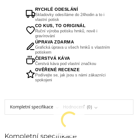
RYCHLÉ ODESLÁNÍ
Skladovky odesíláme do 24hodin a to i
vlastní potisk
CO KUS, TO ORIGINÁL
Ruční výroba potisku hrnků, nově i
gravírování
ÚPRAVA ZDARMA
Grafická úprava u všech hrnků s vlastním
potiskem
ČERSTVÁ KÁVA
Čerstvá káva pod vlastní značkou
OVĚŘENÉ RECENZE
Podívejte se, jak jsou s námi zákazníci
spokojeni
Kompletní specifikace
Hodnocení
0
Kompletní specifikace