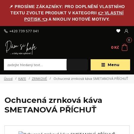
📌 PROSÍME ZÁKAZNÍKY: PRO DOPLNĚNÍ VLASTNÍHO
TEXTU ZVOLTE PRODUKT V KATEGORII
👉 VLASTNÍ
POTISK 👈
A NIKOLIV HOTOVÉ MOTIVY.
+420 739 577 041
0
0 Kč
Menu
Úvod
KAFE
ZRNKOVÉ
Ochucená zrnková káva SMETANOVÁ PŘÍCHUŤ
Ochucená zrnková káva
SMETANOVÁ PŘÍCHUŤ