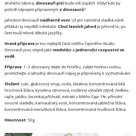
druhého tábora,
dinosauří pití
bude mít úspěch. Vždyť kdo by
pohrdl nápojem připraveným
z dinosaurů
?
Jahodoví dinosauří
nádherně voní
. Už jen samotná sladká vůně
přiláká i ty největší odmítače.
Chuť lesních jahod
je přesně to, po
čem touží mlsné dětské jazýčky.
Hravá příprava
je tou nejlepší částí celého čajového rituálu.
Dinosauři jsou stejně jako
medvídci
a
jednorožci
rozpustní ve
vodě
.
Příprava
: 1–3 dinosaury dejte do hrníčku, zalijte horkou vodou,
promíchejte a lahodný dinosauří nápoj je připravený k vychutnávání
Složení
: cukr, glukozový sirup, voda, želatina, koncentrovaná bílá
hroznová šťáva, kyselina citronová, rostlinný výtažek (dýně, ředkev,
rajče, jablko, bezinka) příchutě, extrakt z bílého čaje 1%, přírodní
ovocné sladidlo, karnaubský vosk, koncentrovaná jablečná šťáva,
koncentrovaná meruňková šťáva, koncentrovaná hrušková šťáva.
Hmotnost
: 50g