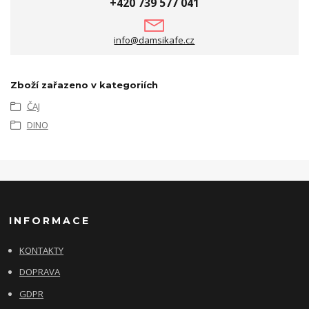
+420 739 577 041
info@damsikafe.cz
Zboží zařazeno v kategoriích
ČAJ
DINO
INFORMACE
KONTAKTY
DOPRAVA
GDPR