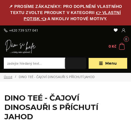
📌 PROSÍME ZÁKAZNÍKY: PRO DOPLNĚNÍ VLASTNÍHO
TEXTU ZVOLTE PRODUKT V KATEGORII
👉 VLASTNÍ
POTISK 👈
A NIKOLIV HOTOVÉ MOTIVY.
+420 739 577 041
0
0 Kč
Menu
Úvod
DINO TEÉ - ČAJOVÍ DINOSAUŘI S PŘÍCHUTÍ JAHOD
DINO TEÉ - ČAJOVÍ
DINOSAUŘI S PŘÍCHUTÍ
JAHOD