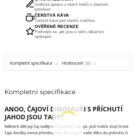
Grafická úprava u všech hrnků s vlastním
potiskem
ČERSTVÁ KÁVA
Čerstvá káva pod vlastní značkou
OVĚŘENÉ RECENZE
Podívejte se, jak jsou s námi zákazníci
spokojeni
Kompletní specifikace
Hodnocení
0
Kompletní specifikace
ANOO, ČAJOVÍ DINOSAUŘI S PŘÍCHUTÍ
JAHOD JSOU TADY.
Některé děti pijí čaj raději než slazené nápoje, jiné rodiče stojí hrnek
čaje desítky minut přemlouvání. Ať už patří vaše dítko do jednoho či