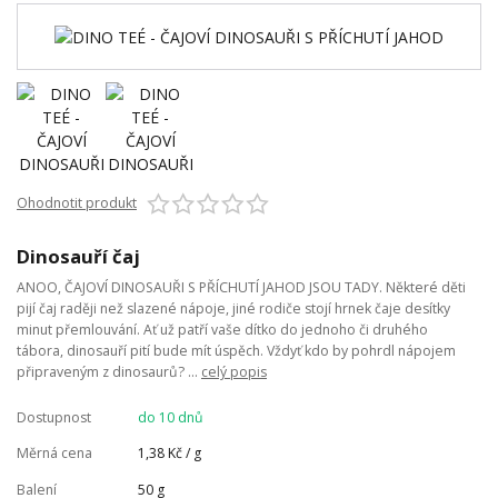
Ohodnotit produkt
Dinosauří čaj
ANOO, ČAJOVÍ DINOSAUŘI S PŘÍCHUTÍ JAHOD JSOU TADY. Některé děti
pijí čaj raději než slazené nápoje, jiné rodiče stojí hrnek čaje desítky
minut přemlouvání. Ať už patří vaše dítko do jednoho či druhého
tábora, dinosauří pití bude mít úspěch. Vždyť kdo by pohrdl nápojem
připraveným z dinosaurů? ...
celý popis
Dostupnost
do 10 dnů
Měrná cena
1,38 Kč / g
Balení
50 g