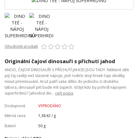
Ohodnotit produkt
Originální čajoví dinosauři s příchutí jahod
ANOO, ČAJOVÍ DINOSAUŘI S PŘÍCHUTÍ JAHOD JSOU TADY. Některé děti
pijí čaj raději než slazené nápoje, jiné rodiče stojí hrnek čaje desítky
minut přemlouvání. Ať už patří vaše dítko do jednoho či druhého
tábora, dinosauří pití bude mít úspěch. Vždyť kdo by pohrdl nápojem
superhrdinů? Jahodoví din...
celý popis
Dostupnost
VYPRODÁNO
Měrná cena
1,38 Kč / g
Balení
50 g