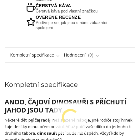
ČERSTVÁ KÁVA
Čerstvá káva pod vlastní značkou
OVĚŘENÉ RECENZE
Podívejte se, jak jsou s námi zákazníci
spokojeni
Kompletní specifikace
Hodnocení
0
Kompletní specifikace
ANOO, ČAJOVÍ DINOSAUŘI S PŘÍCHUTÍ
JAHOD JSOU TADY.
Některé děti pijí čaj raději než slazené nápoje, jiné rodiče stojí hrnek
čaje desítky minut přemlouvání. Ať už patří vaše dítko do jednoho či
druhého tábora,
dinosauří pití
bude mít úspěch. Vždyť kdo by
pohrdl nápojem superhrdinů?