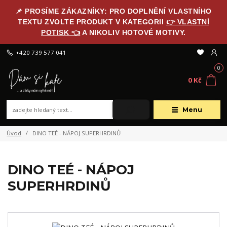
📌 PROSÍME ZÁKAZNÍKY: PRO DOPLNĚNÍ VLASTNÍHO
TEXTU ZVOLTE PRODUKT V KATEGORII
👉 VLASTNÍ
POTISK 👈
A NIKOLIV HOTOVÉ MOTIVY.
+420 739 577 041
0
0 Kč
Menu
Úvod
DINO TEÉ - NÁPOJ SUPERHRDINŮ
DINO TEÉ - NÁPOJ
SUPERHRDINŮ