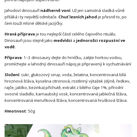
Jahodoví dinosauří
nádherně voní
. Už jen samotná sladká vůně
přiláká i ty největší odmítače.
Chuť lesních jahod
je přesně to, po
čem touží mlsné dětské jazýčky.
Hravá příprava
je tou nejlepší částí celého čajového rituálu.
Dinosauři jsou stejně jako
medvídci
a
jednorožci
rozpustní ve
vodě
.
Příprava
: 1–3 dinosaury dejte do hrníčku, zalijte horkou vodou,
promíchejte a lahodný dinosauří nápoj je připravený k vychutnávání
Složení
: cukr, glukozový sirup, voda, želatina, koncentrovaná bílá
hroznová šťáva, kyselina citronová, rostlinný výtažek (dýně, ředkev,
rajče, jablko, bezinka) příchutě, extrakt z bílého čaje 1%, přírodní
ovocné sladidlo, karnaubský vosk, koncentrovaná jablečná šťáva,
koncentrovaná meruňková šťáva, koncentrovaná hrušková šťáva.
Hmotnost
: 50g