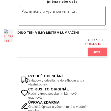
jména nebo data
DINO TEÉ - VELKÝ MISTR V LUMPAČENÍ
69 Kč
/
Balení
VYPRODÁNO
Detail
RYCHLÉ ODESLÁNÍ
Skladovky odesíláme do 24hodin a to i
vlastní potisk
CO KUS, TO ORIGINÁL
Ruční výroba potisku hrnků, nově i
gravírování
ÚPRAVA ZDARMA
Grafická úprava u všech hrnků s vlastním
potiskem