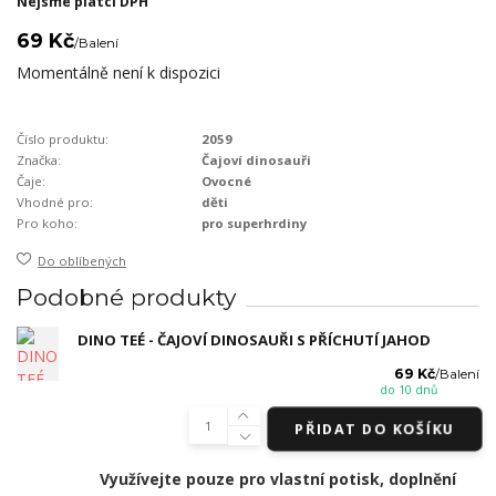
Nejsme plátci DPH
69 Kč
/
Balení
Momentálně není k dispozici
Číslo produktu:
2059
Značka:
Čajoví dinosauři
Čaje:
Ovocné
Vhodné pro:
děti
Pro koho:
pro superhrdiny
Do oblíbených
Podobné produkty
DINO TEÉ - ČAJOVÍ DINOSAUŘI S PŘÍCHUTÍ JAHOD
69 Kč
/
Balení
do 10 dnů
PŘIDAT DO KOŠÍKU
Využívejte pouze pro vlastní potisk, doplnění