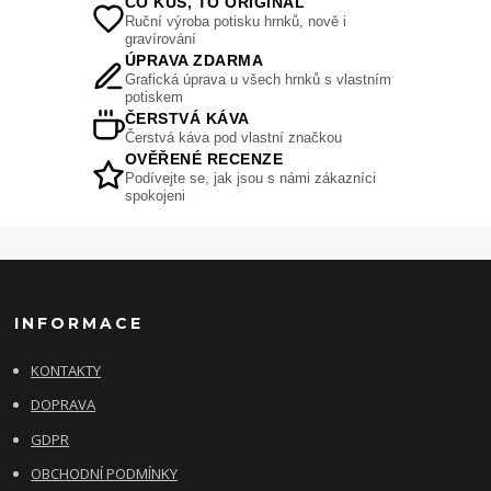
CO KUS, TO ORIGINÁL
Ruční výroba potisku hrnků, nově i
gravírování
ÚPRAVA ZDARMA
Grafická úprava u všech hrnků s vlastním
potiskem
ČERSTVÁ KÁVA
Čerstvá káva pod vlastní značkou
OVĚŘENÉ RECENZE
Podívejte se, jak jsou s námi zákazníci
spokojeni
INFORMACE
KONTAKTY
DOPRAVA
GDPR
OBCHODNÍ PODMÍNKY