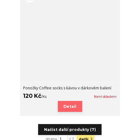
Ponožky Coffee socks s kávou v dárkovém balení
120 Kč
/
Ks
Není skladem
Detail
Načíst další produkty (7)
strana
z 2
další