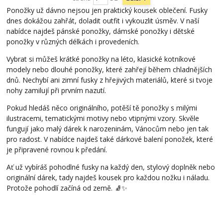
Ponožky už dávno nejsou jen praktický kousek oblečení. Fusky
dnes dokážou zahřát, doladit outfit i vykouzlit úsměv. V naší
nabídce najdeš pánské ponožky, dámské ponožky i dětské
ponožky v různých délkách i provedeních.
Vybrat si můžeš krátké ponožky na léto, klasické kotníkové
modely nebo dlouhé ponožky, které zahřejí během chladnějších
dnů. Nechybí ani zimní fusky z hřejivých materiálů, které si tvoje
nohy zamilují při prvním nazutí.
Pokud hledáš něco originálního, potěší tě ponožky s milými
ilustracemi, tematickými motivy nebo vtipnými vzory. Skvěle
fungují jako malý dárek k narozeninám, Vánocům nebo jen tak
pro radost. V nabídce najdeš také dárkové balení ponožek, které
je připravené rovnou k předání.
Ať už vybíráš pohodlné fusky na každý den, stylový doplněk nebo
originální dárek, tady najdeš kousek pro každou nožku i náladu.
Protože pohodlí začíná od země. 🧦✨