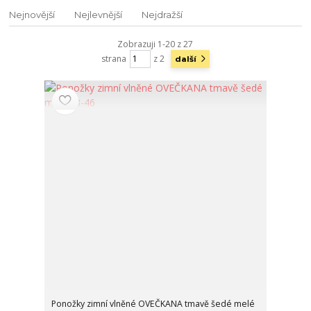
Nejnovější
Nejlevnější
Nejdražší
Zobrazuji 1-20 z 27
strana
z 2
další
Ponožky zimní vlněné OVEČKANA tmavě šedé melé