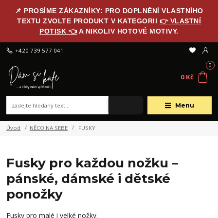
📌 PROSÍME ZÁKAZNÍKY: PRO DOPLNĚNÍ VLASTNÍHO
TEXTU ZVOLTE PRODUKT V KATEGORII
👉 VLASTNÍ
POTISK 👈
A NIKOLIV HOTOVÉ MOTIVY.
+420 739 577 041
0
0 Kč
Menu
Úvod
NĚCO NA SEBE
FUSKY
Fusky pro každou nožku –
pánské, dámské i dětské
ponožky
Fusky pro malé i velké nožky.