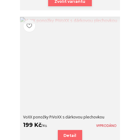
Zvolit variantu
VoXX ponožky PiVoXX s dárkovou plechovkou
199 Kč
/
Ks
VYPRODÁNO
Detail