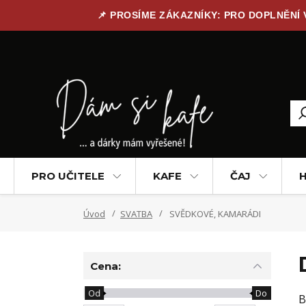
📌 PROSÍME ZÁKAZNÍKY: PRO DOPLNĚNÍ
PRO UČITELE
KAFE
ČAJ
H
Úvod
SVATBA
SVĚDKOVÉ, KAMARÁDI
Cena:
Od
Do
B