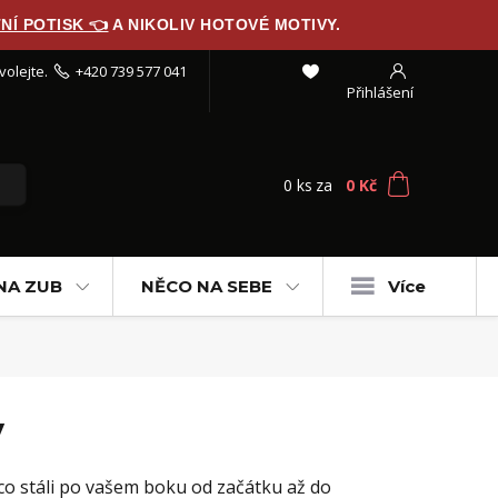
NÍ POTISK 👈
A NIKOLIV HOTOVÉ MOTIVY.
volejte.
+420 739 577 041
Přihlášení
0
ks
za
0 Kč
NA ZUB
NĚCO NA SEBE
Více
y
, co stáli po vašem boku od začátku až do