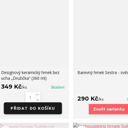
Designový keramický hrnek bez
Barevný hrnek Sestra - svě
ucha „Družička“ (360 ml)
349 Kč
/
ks
Skladem
290 Kč
/
ks
PŘIDAT DO KOŠÍKU
Zvolit variantu