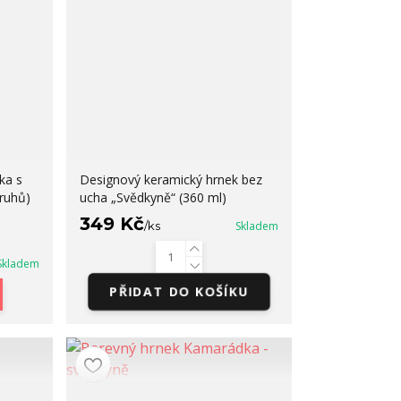
ka s
Designový keramický hrnek bez
druhů)
ucha „Svědkyně“ (360 ml)
349 Kč
/
ks
Skladem
Skladem
PŘIDAT DO KOŠÍKU