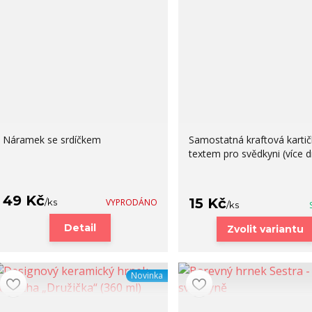
Náramek se srdíčkem
Samostatná kraftová kartič
textem pro svědkyni (více 
49 Kč
15 Kč
/
ks
VYPRODÁNO
/
ks
Detail
Zvolit variantu
Novinka