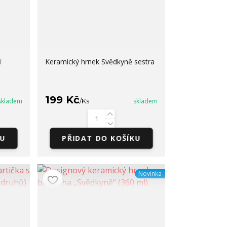
í
Keramický hrnek Svědkyně sestra
199 Kč
skladem
/
Ks
skladem
KU
PŘIDAT DO KOŠÍKU
Novinka