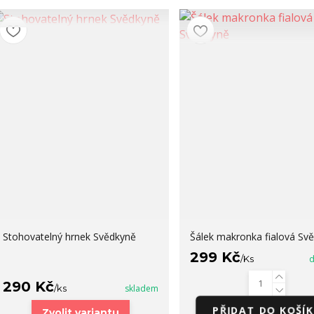
Stohovatelný hrnek Svědkyně
Šálek makronka fialová Sv
299 Kč
/
Ks
d
290 Kč
/
ks
skladem
PŘIDAT DO KOŠÍ
Zvolit variantu