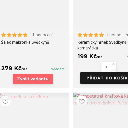
1 hodnocení
1 hodnocen
Šálek makronka Svědkyně
Keramický hrnek Svědkyně
kamarádka
199 Kč
/
Ks
279 Kč
/
Ks
skladem
PŘIDAT DO KOŠÍ
Zvolit variantu