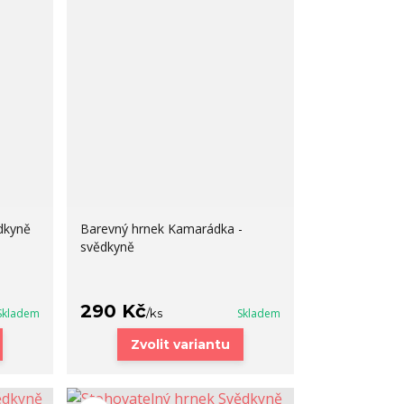
dkyně
Barevný hrnek Kamarádka -
svědkyně
290 Kč
Skladem
/
ks
Skladem
Zvolit variantu