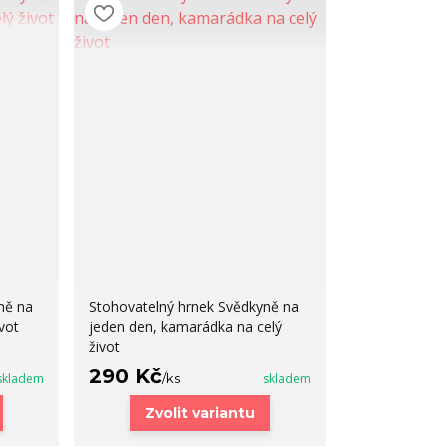
ně na
Stohovatelný hrnek Svědkyně na
vot
jeden den, kamarádka na celý
život
290 Kč
skladem
/
ks
skladem
Zvolit variantu