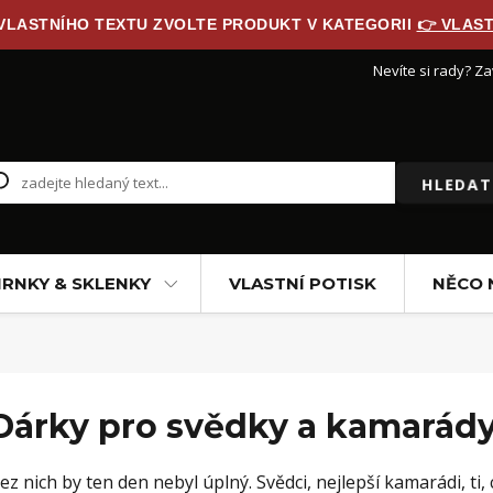
 VLASTNÍHO TEXTU ZVOLTE PRODUKT V KATEGORII
👉 VLAST
Nevíte si rady? Za
HLEDAT
RNKY & SKLENKY
VLASTNÍ POTISK
NĚCO 
Dárky pro svědky a kamarád
ez nich by ten den nebyl úplný. Svědci, nejlepší kamarádi, ti