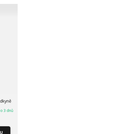
ědkyně
o 3 dnů
KU