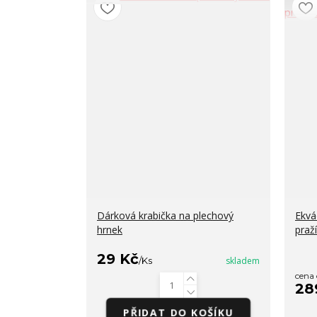
Dárková krabička na plechový
Ekvá
hrnek
praž
29 Kč
/
Ks
skladem
cena
28
PŘIDAT DO KOŠÍKU