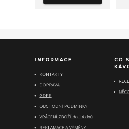
INFORMACE
CO 
KÁV
KONTAKTY
REC
DOPRAVA
NĚCO
GDPR
OBCHODNÍ PODMÍNKY
VRÁCENÍ ZBOŽÍ do 14 dnů
REKLAMACE A VÝMĚNY