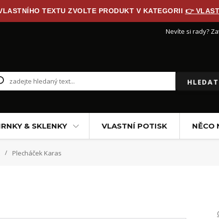
 VLASTNÍHO TEXTU ZVOLTE PRODUKT V KATEGORII
👉 VLAST
Nevíte si rady? Za
HLEDAT
RNKY & SKLENKY
VLASTNÍ POTISK
NĚCO 
Plecháček Karas