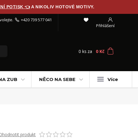
NÍ POTISK 👈
A NIKOLIV HOTOVÉ MOTIVY.
volejte.
+420 739 577 041
Přihlášení
0
ks
za
0 Kč
NA ZUB
NĚCO NA SEBE
Více
Ohodnotit produkt