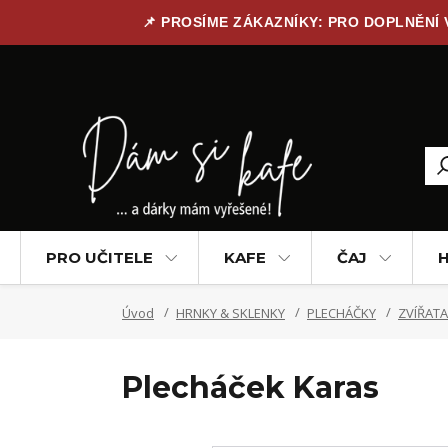
📌 PROSÍME ZÁKAZNÍKY: PRO DOPLNĚNÍ
PRO UČITELE
KAFE
ČAJ
H
Úvod
HRNKY & SKLENKY
PLECHÁČKY
ZVÍŘATA
Plecháček Karas