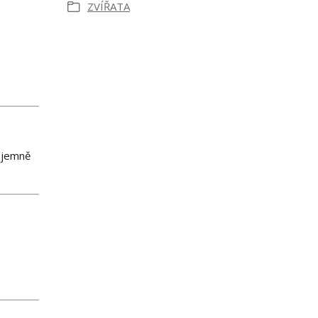
ZVÍŘATA
u jemně