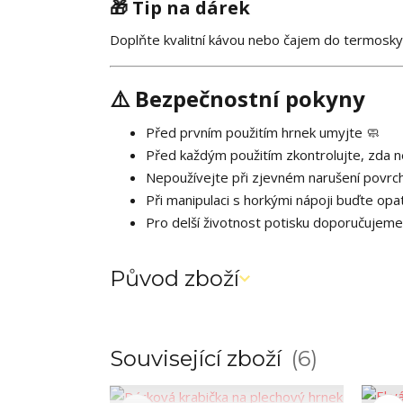
🎁 Tip na dárek
Doplňte kvalitní kávou nebo čajem do termosk
⚠️ Bezpečnostní pokyny
Před prvním použitím hrnek umyjte 🧼
Před každým použitím zkontrolujte, zda 
Nepoužívejte při zjevném narušení povrc
Při manipulaci s horkými nápoji buďte opat
Pro delší životnost potisku doporučujeme
Původ zboží
Související zboží
6