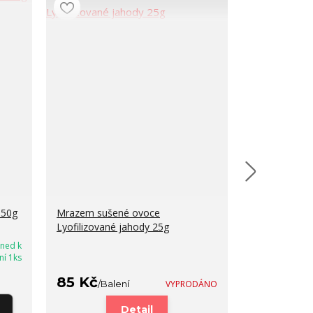
150g
Mrazem sušené ovoce
Dám si kafe 
Lyofilizované jahody 25g
60g
hned k
99 Kč
ní 1ks
/
Bal
85 Kč
/
Balení
VYPRODÁNO
PŘIDA
Detail