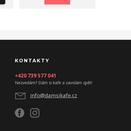
KONTAKTY
+420 739 577 041
Nezvedám? Dám si kafe a zavolám zpět!
info@damsikafe.cz