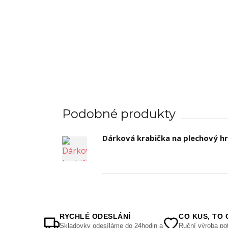
Podobné produkty
Dárková krabička na plechový h
RYCHLÉ ODESLÁNÍ
CO KUS, TO 
Skladovky odesíláme do 24hodin a
Ruční výroba pot