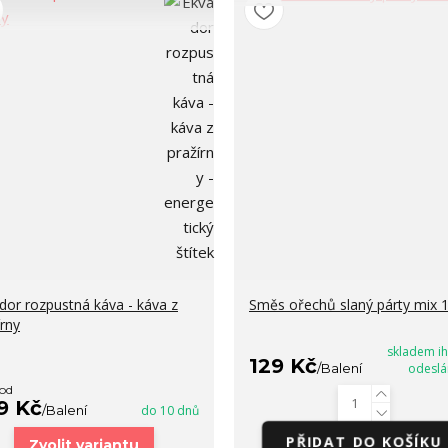
dor rozpustná káva - káva z
Směs ořechů slaný párty mix 
írny
skladem i
129 Kč
/
Balení
odeslá
 od
9 Kč
/
Balení
do 10 dnů
PŘIDAT DO KOŠÍKU
Zvolit variantu