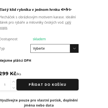
Zlatý klid rybníka v jednom hrnku 🐟☕✨
Plecháček s obrázkovým motivem karase. Ideální
dárek pro rybáře a milovníky českých vod.
celý
popis
Dostupnost
skladem
Typ
Nejsme plátci DPH
299 Kč
/
Ks
PŘIDAT DO KOŠÍKU
Využívejte pouze pro vlastní potisk, doplnění
jména nebo data