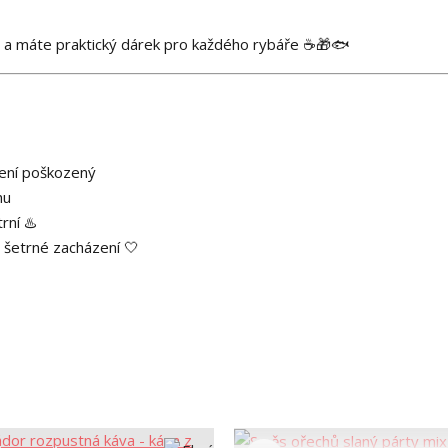
y a máte praktický dárek pro každého rybáře ☕🎁🐟
není poškozený
hu
rní ♨️
 šetrné zacházení 🤍