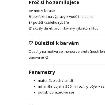
Proč si ho zamilujete
🐟 motiv karase
☕ perfektní na výpravy k vodě i na doma
🎣 potěší každého rybáře
🎁 skvělý dárek pro milovníky rybníků a klidu
🤍 Důležité k barvám
Odstíny na motivu se mohou ve skutečnosti lehce
tónované 🎨
Parametry
materiál: plech / smalt
minimální objem: 300 ml (
užitný objem se 
potisk: obrázek karase