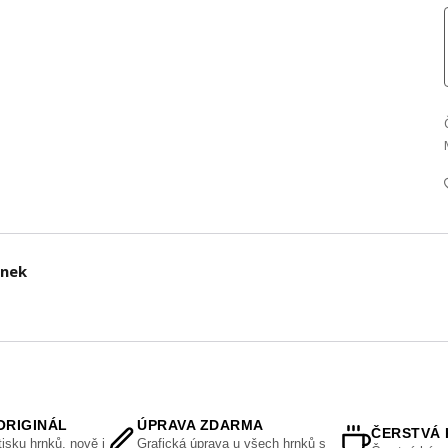
rnek
ORIGINÁL
ÚPRAVA ZDARMA
ČERSTVÁ 
isku hrnků, nově i
Grafická úprava u všech hrnků s