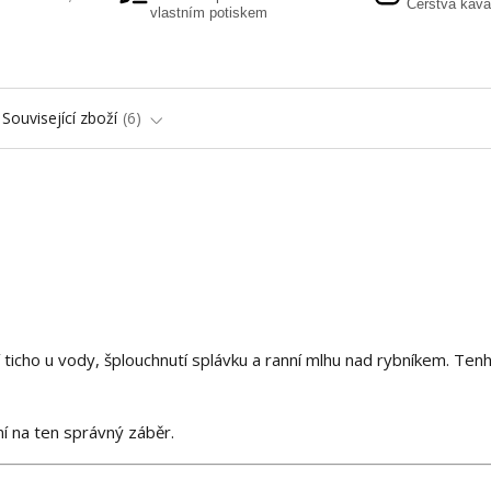
Čerstvá káva
vlastním potiskem
Související zboží
6
ticho u vody, šplouchnutí splávku a ranní mlhu nad rybníkem. Tenh
ní na ten správný záběr.