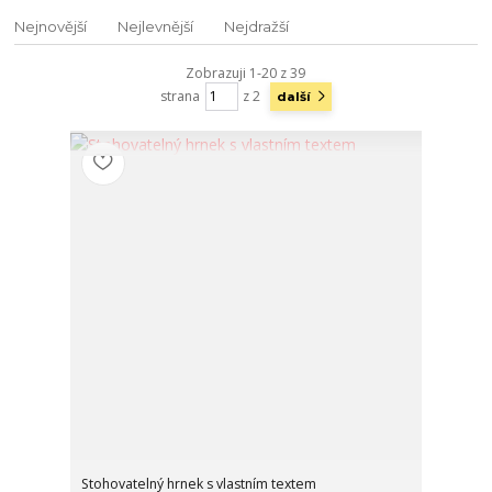
Nejnovější
Nejlevnější
Nejdražší
Zobrazuji 1-20 z 39
strana
z 2
další
Stohovatelný hrnek s vlastním textem