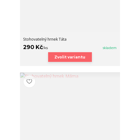
Stohovatelný hrnek Táta
290 Kč
/
ks
skladem
Zvolit variantu