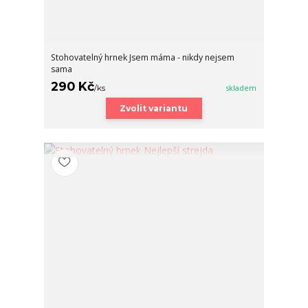
Stohovatelný hrnek Jsem máma - nikdy nejsem
sama
290 Kč
/
ks
skladem
Zvolit variantu