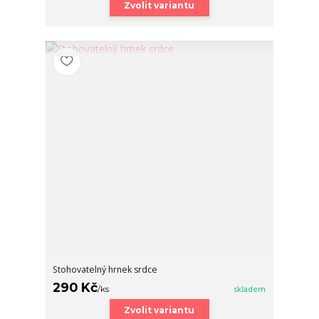
Zvolit variantu
Stohovatelný hrnek srdce
290 Kč
/
ks
skladem
Zvolit variantu