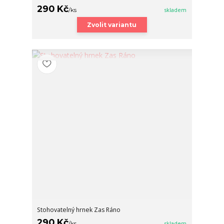
290 Kč
/
ks
skladem
Zvolit variantu
Stohovatelný hrnek Zas Ráno
290 Kč
/
ks
skladem