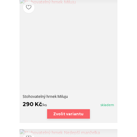
Stohovatelný hrnek Miluju
290 Kč
/
ks
skladem
Zvolit variantu