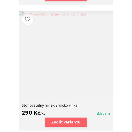
Stohovatelný hrnek Srdíčko vlnka
290 Kč
/
ks
skladem
Zvolit variantu