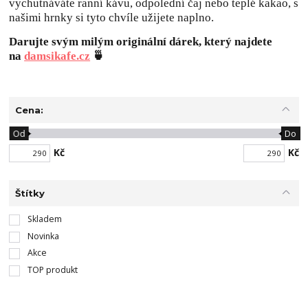
vychutnáváte ranní kávu, odpolední čaj nebo teplé kakao, s
našimi hrnky si tyto chvíle užijete naplno.
Darujte svým milým originální dárek, který najdete
na
damsikafe.cz
🍵
Cena:
Od
Do
Kč
Kč
Štítky
Skladem
Novinka
Akce
TOP produkt