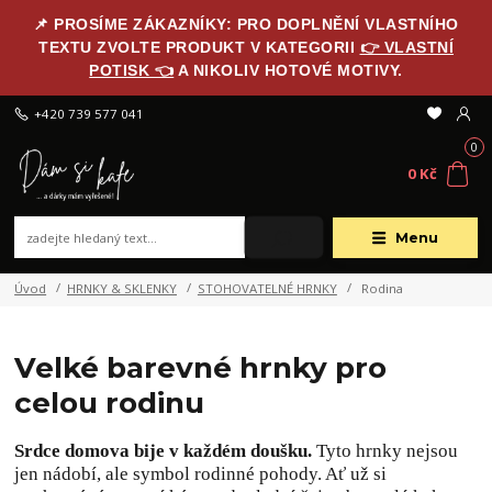
📌 PROSÍME ZÁKAZNÍKY: PRO DOPLNĚNÍ VLASTNÍHO
TEXTU ZVOLTE PRODUKT V KATEGORII
👉 VLASTNÍ
POTISK 👈
A NIKOLIV HOTOVÉ MOTIVY.
+420 739 577 041
0
0 Kč
Menu
Úvod
HRNKY & SKLENKY
STOHOVATELNÉ HRNKY
Rodina
Velké barevné hrnky pro
celou rodinu
Srdce domova bije v každém doušku.
Tyto hrnky nejsou
jen nádobí, ale symbol rodinné pohody. Ať už si