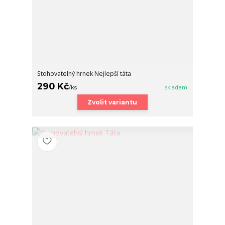
Stohovatelný hrnek Nejlepší táta
290 Kč
/
ks
skladem
Zvolit variantu