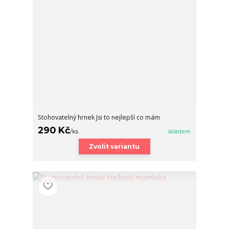
Stohovatelný hrnek Jsi to nejlepší co mám
290 Kč
/
ks
skladem
Zvolit variantu