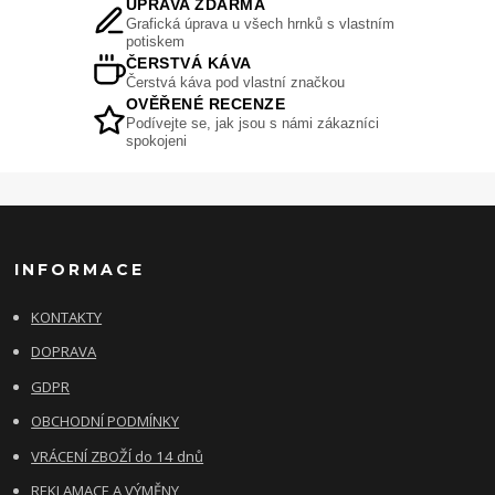
ÚPRAVA ZDARMA
Grafická úprava u všech hrnků s vlastním
potiskem
ČERSTVÁ KÁVA
Čerstvá káva pod vlastní značkou
OVĚŘENÉ RECENZE
Podívejte se, jak jsou s námi zákazníci
spokojeni
INFORMACE
KONTAKTY
DOPRAVA
GDPR
OBCHODNÍ PODMÍNKY
VRÁCENÍ ZBOŽÍ do 14 dnů
REKLAMACE A VÝMĚNY