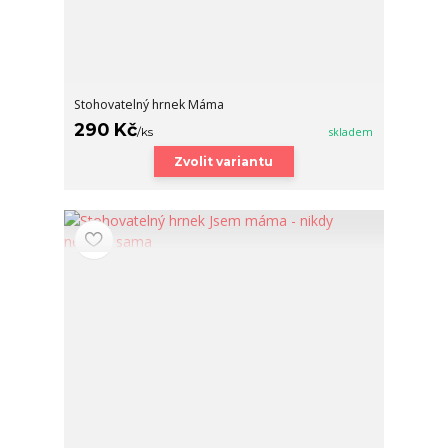
Stohovatelný hrnek Máma
290 Kč
/
ks
skladem
Zvolit variantu