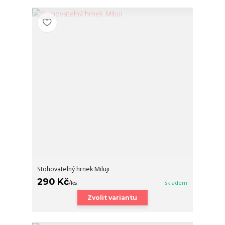
Stohovatelný hrnek Miluji
290 Kč
/
ks
skladem
Zvolit variantu