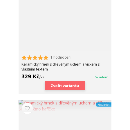
1 hodnocení
Keramický hrnek s dřevěným uchem a víčkem s
vlastním textem
329 Kč
/
ks
Skladem
Zvolit variantu
Novinka