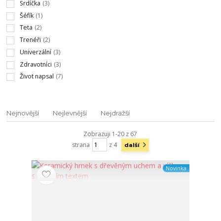
Srdíčka
(3)
Šéfík
(1)
Teta
(2)
Trenéři
(2)
Univerzální
(3)
Zdravotníci
(3)
Život napsal
(7)
Nejnovější
Nejlevnější
Nejdražší
Zobrazuji 1-20 z 67
strana
z 4
další
Novinka