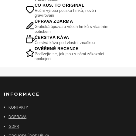
CO KUS, TO ORIGINÁL
Ruční výroba potisku hrnků, nově i
gravírování
ÚPRAVA ZDARMA
Grafická úprava u všech hrnků s vlastním
potiskem
ČERSTVÁ KÁVA
Čerstvá káva pod vlastní značkou
OVĚŘENÉ RECENZE
Podívejte se, jak jsou s námi zákazníci
spokojeni
INFORMACE
KONTAKTY
DOPRAVA
GDPR
OBCHODNÍ PODMÍNKY