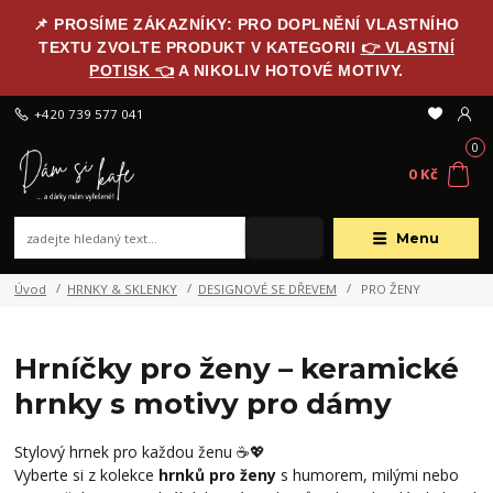
📌 PROSÍME ZÁKAZNÍKY: PRO DOPLNĚNÍ VLASTNÍHO
TEXTU ZVOLTE PRODUKT V KATEGORII
👉 VLASTNÍ
POTISK 👈
A NIKOLIV HOTOVÉ MOTIVY.
+420 739 577 041
0
0 Kč
Menu
Úvod
HRNKY & SKLENKY
DESIGNOVÉ SE DŘEVEM
PRO ŽENY
Hrníčky pro ženy – keramické
hrnky s motivy pro dámy
Stylový hrnek pro každou ženu ☕💖
Vyberte si z kolekce
hrnků pro ženy
s humorem, milými nebo