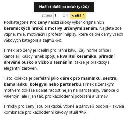
Načíst další produkty (20)
strana
z 4
další
Podkategorie
Pro ženy
nabízí široký výběr originálních
keramických hrnků s motivy určenými ženám
. Najdete zde
vtipné, milé, motivační i profesní nápisy, které osloví dámy všech
věkových kategorií a zájmů ☕💃.
Hrnek pro ženy je ideální pro ranní kávu, čaj, home office i
kancelář. Každý hrnek spojuje
kvalitní keramiku
,
přírodní
dřevěné ouško
a
víčko s těsněním
, takže je praktický i
elegantní zároveň.
Tato kolekce je perfektní jako
dárek pro maminku, sestru,
kamarádku, kolegyni nebo partnerku
. Hrnek s ženským
motivem dokáže udělat radost nejen na narozeniny, Vánoce či
Valentýn, ale i jen tak, pro každodenní potěšení a úsměv.
Hrníčky pro ženy jsou praktické, vtipné a zároveň osobní – skvělá
kombinace pro každodenní kávový rituál 💖☕.