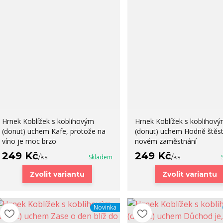
Hrnek Koblížek s koblihovým
Hrnek Koblížek s koblihov
(donut) uchem Kafe, protože na
(donut) uchem Hodně štěst
víno je moc brzo
novém zaměstnání
249 Kč
249 Kč
/
ks
Skladem
/
ks
Zvolit variantu
Zvolit variantu
Novinka