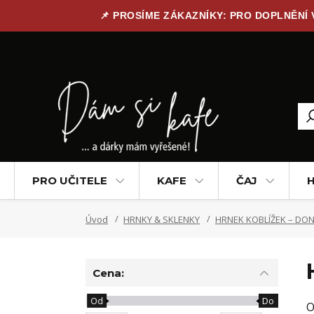
📌 PROSÍME ZÁKAZNÍKY: PRO DOPLNĚNÍ
PRO UČITELE
KAFE
ČAJ
H
Úvod
HRNKY & SKLENKY
HRNEK KOBLÍŽEK – DO
Cena:
Od
Do
O