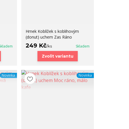
Hrnek Koblížek s koblihovým
(donut) uchem Zas Ráno
249 Kč
Skladem
/
ks
Skladem
Zvolit variantu
Novinka
Novinka