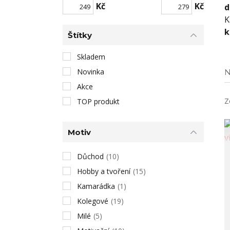
Kč
Kč
d
K
k
Štítky
Skladem
Novinka
N
Akce
Z
TOP produkt
Motiv
Důchod
(10)
Hobby a tvoření
(15)
Kamarádka
(1)
Kolegové
(19)
Milé
(5)