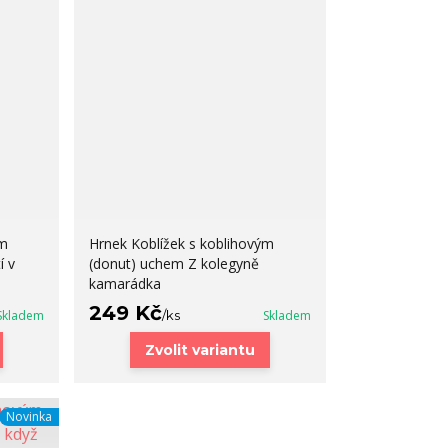
ým
Hrnek Koblížek s koblihovým
í v
(donut) uchem Z kolegyně
kamarádka
249 Kč
Skladem
/
ks
Skladem
Zvolit variantu
Novinka