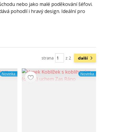
důchodu nebo jako malé poděkování šéfovi.
dává pohodlí i hravý design. Ideální pro
strana
z 2
další
Novinka
Novinka