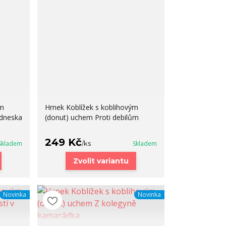
ým
Hrnek Koblížek s koblihovým
 dneska
(donut) uchem Proti debilům
249 Kč
Skladem
/
ks
Skladem
Zvolit variantu
Novinka
Novinka