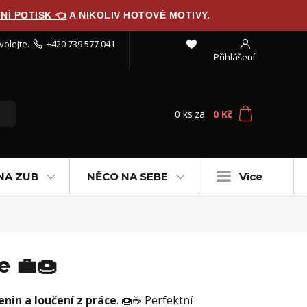
NÍ POTISK 👈
A NIKOLIV HOTOVÉ MOTIVY.
volejte.
+420 739 577 041
Přihlášení
0
ks
za
0 Kč
NA ZUB
NĚCO NA SEBE
Více
e 💼🍩
enin a loučení z práce
. 🍩☕ Perfektní