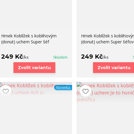
Hrnek Koblížek s koblihovým
Hrnek Koblížek s koblihov
(donut) uchem Super šéf
(donut) uchem Super šéfov
249 Kč
249 Kč
/
ks
Skladem
/
ks
Zvolit variantu
Zvolit variantu
Novinka