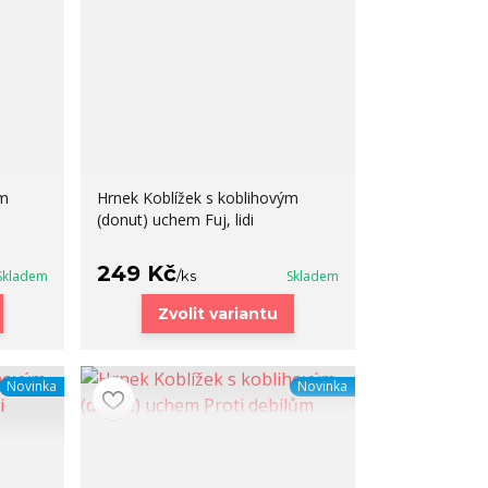
ým
Hrnek Koblížek s koblihovým
(donut) uchem Fuj, lidi
249 Kč
Skladem
/
ks
Skladem
Zvolit variantu
Novinka
Novinka