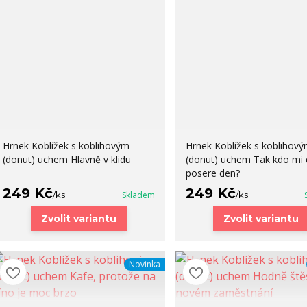
Hrnek Koblížek s koblihovým
Hrnek Koblížek s koblihov
(donut) uchem Hlavně v klidu
(donut) uchem Tak kdo mi
posere den?
249 Kč
249 Kč
/
ks
Skladem
/
ks
Zvolit variantu
Zvolit variantu
Novinka