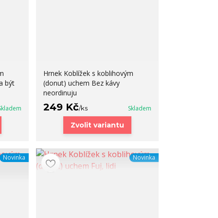
ým
Hrnek Koblížek s koblihovým
a být
(donut) uchem Bez kávy
neordinuju
249 Kč
Skladem
/
ks
Skladem
Zvolit variantu
Novinka
Novinka