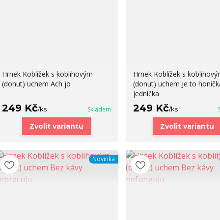
Hrnek Koblížek s koblihovým
Hrnek Koblížek s koblihov
(donut) uchem Ach jo
(donut) uchem Je to honičk
jednička
249 Kč
249 Kč
/
ks
Skladem
/
ks
Zvolit variantu
Zvolit variantu
Novinka