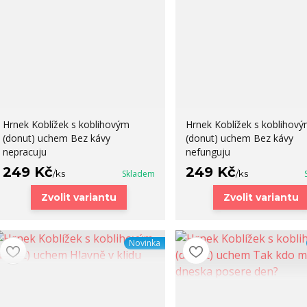
Hrnek Koblížek s koblihovým
Hrnek Koblížek s koblihov
(donut) uchem Bez kávy
(donut) uchem Bez kávy
nepracuju
nefunguju
249 Kč
249 Kč
/
ks
Skladem
/
ks
Zvolit variantu
Zvolit variantu
Novinka