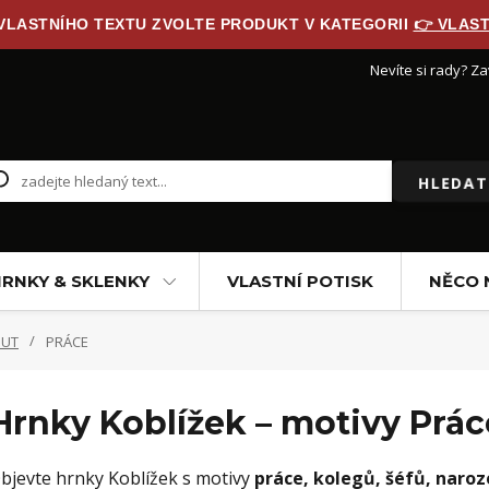
 VLASTNÍHO TEXTU ZVOLTE PRODUKT V KATEGORII
👉 VLAST
Nevíte si rady? Za
HLEDAT
RNKY & SKLENKY
VLASTNÍ POTISK
NĚCO 
NUT
PRÁCE
Hrnky Koblížek – motivy Prác
bjevte hrnky Koblížek s motivy
práce, kolegů, šéfů, naroz