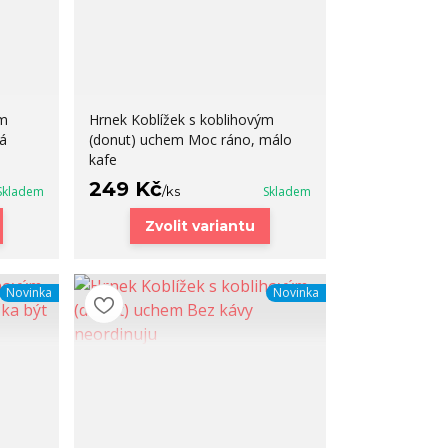
ým
Hrnek Koblížek s koblihovým
á
(donut) uchem Moc ráno, málo
kafe
249 Kč
Skladem
/
ks
Skladem
Zvolit variantu
Novinka
Novinka