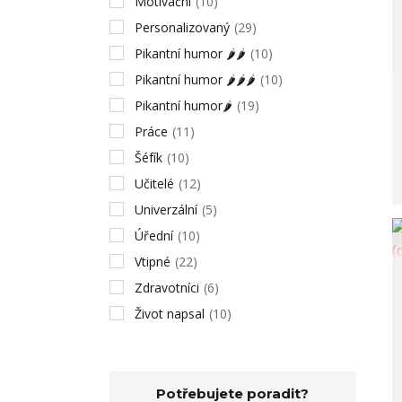
Motivační
(10)
Personalizovaný
(29)
Pikantní humor 🌶🌶
(10)
Pikantní humor 🌶🌶🌶
(10)
Pikantní humor🌶
(19)
Práce
(11)
Šéfík
(10)
Učitelé
(12)
Univerzální
(5)
Úřední
(10)
Vtipné
(22)
Zdravotníci
(6)
Život napsal
(10)
Potřebujete poradit?