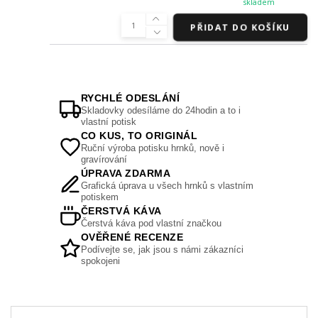
skladem
PŘIDAT DO KOŠÍKU
RYCHLÉ ODESLÁNÍ
Skladovky odesíláme do 24hodin a to i
vlastní potisk
CO KUS, TO ORIGINÁL
Ruční výroba potisku hrnků, nově i
gravírování
ÚPRAVA ZDARMA
Grafická úprava u všech hrnků s vlastním
potiskem
ČERSTVÁ KÁVA
Čerstvá káva pod vlastní značkou
OVĚŘENÉ RECENZE
Podívejte se, jak jsou s námi zákazníci
spokojeni