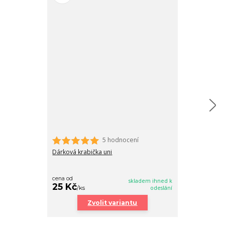
5 hodnocení
Dám si kafe zr
Dárková krabička uni
99 Kč
/
Bale
cena od
skladem ihned k
25 Kč
/
ks
odeslání
PŘI
Zvolit variantu