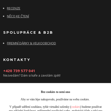
RECENZE
NĚCO KE ČTENÍ
SPOLUPRÁCE & B2B
FIREMNÍ DÁRKY & VELKOOBCHOD
KONTAKTY
+420 739 577 041
Nezvedám? Dám si kafe a zavolám zpět!
info@damsikafe.cz
Bez cookies to není ono
Aby se vám lépe nakupovalo, používáme na webu cookies.
V případě udělení souhlasu, tyhle virtuální sušenky (
cookies
) budeme používat
pro základní funkčnost, zpříjemnění používání webu, analytické účely a také pro