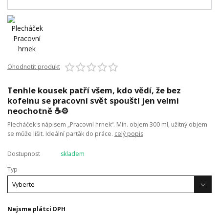
Ohodnotit produkt
Tenhle kousek patří všem, kdo vědí, že bez
kofeinu se pracovní svět spouští jen velmi
neochotně ☕⚙️
Plecháček s nápisem „Pracovní hrnek“. Min. objem 300 ml, užitný objem
se může lišit. Ideální parťák do práce.
celý popis
Dostupnost
skladem
Typ
Nejsme plátci DPH