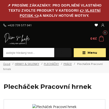
📌 PROSÍME ZÁKAZNÍKY: PRO DOPLNĚNÍ VLASTNÍHO
TEXTU ZVOLTE PRODUKT V KATEGORII
👉 VLASTNÍ
POTISK 👈
A NIKOLIV HOTOVÉ MOTIVY.
+420 739 577 041
0
0 Kč
Menu
Úvod
HRNKY & SKLENKY
PLECHÁČKY
PRÁCE
Plecháček Pracovní
hrnek
Plecháček Pracovní hrnek