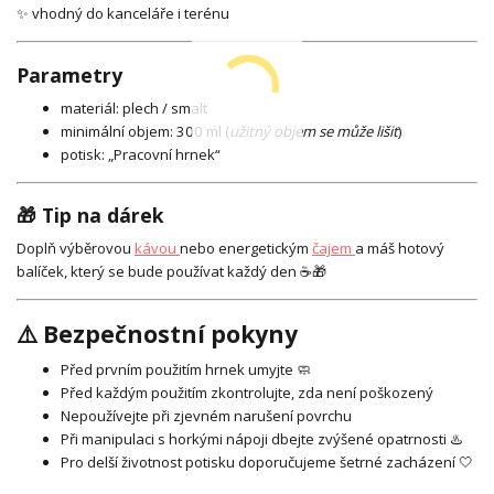
✨ vhodný do kanceláře i terénu
Parametry
materiál: plech / smalt
minimální objem: 300 ml (
užitný objem se může lišit
)
potisk: „Pracovní hrnek“
🎁 Tip na dárek
Doplň výběrovou
kávou
nebo energetickým
čajem
a máš hotový
balíček, který se bude používat každý den ☕🎁
⚠️ Bezpečnostní pokyny
Před prvním použitím hrnek umyjte 🧼
Před každým použitím zkontrolujte, zda není poškozený
Nepoužívejte při zjevném narušení povrchu
Při manipulaci s horkými nápoji dbejte zvýšené opatrnosti ♨️
Pro delší životnost potisku doporučujeme šetrné zacházení 🤍