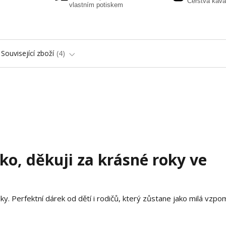
Čerstvá káva
vlastním potiskem
Související zboží
4
ko, děkuji za krásné roky ve
elky. Perfektní dárek od dětí i rodičů, který zůstane jako milá vzpo