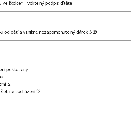
y ve školce“ + volitelný podpis dítěte
ou od dětí a vznikne nezapomenutelný dárek ☕🎁
není poškozený
hu
rní ♨️
 šetrné zacházení 🤍