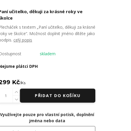
Paní učitelko, děkuji za krásné roky ve
školce
Plecháček s textem „Paní učitelko, děkuji za krásné
roky ve školce“. Možnost doplnit jméno dítěte jako
podpis.
celý popis
Dostupnost
skladem
Nejsme plátci DPH
299 Kč
/
Ks
PŘIDAT DO KOŠÍKU
Využívejte pouze pro vlastní potisk, doplnění
jména nebo data