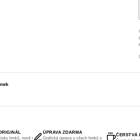
rnek
ORIGINÁL
ÚPRAVA ZDARMA
ČERSTVÁ 
isku hrnků, nově i
Grafická úprava u všech hrnků s