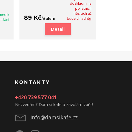
doskladníme
po letních
měsících až
hned k
89 Kč
/
Balení
bude chladněji
eslání
Detail
KONTAKTY
+420 739 577 041
Nezvedám? Dám si kafe a zavolám zpět!
info@damsikafe.cz