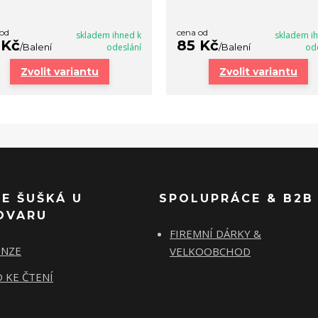
 od
cena od
skladem ihned k
skladem i
 Kč
85 Kč
/
Balení
odeslání
/
Balení
od
Zvolit variantu
Zvolit variantu
SE ŠUŠKÁ U
SPOLUPRÁCE & B2B
OVARU
FIREMNÍ DÁRKY &
ENZE
VELKOOBCHOD
 KE ČTENÍ