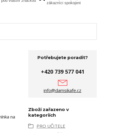
 pod vlastní značkou
zákazníci spokojeni
Potřebujete poradit?
+420 739 577 041
info@damsikafe.cz
Zboží zařazeno v
kategoriích
mínka na
PRO UČITELE