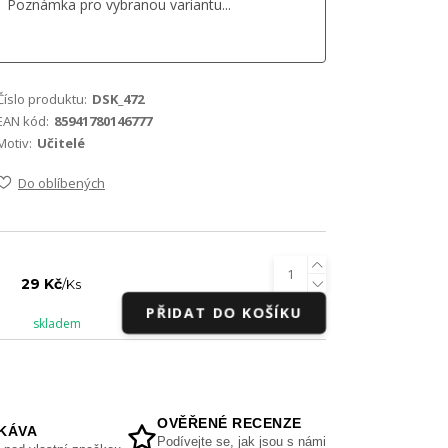
Číslo produktu:
DSK_472
EAN kód:
85941780146777
Motiv:
Učitelé
Do oblíbených
29 Kč
/
Ks
PŘIDAT DO KOŠÍKU
skladem
OVĚŘENÉ RECENZE
KÁVA
Podívejte se, jak jsou s námi