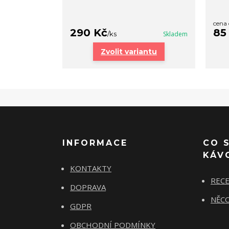
cena
290 Kč
85
/
ks
Skladem
Zvolit variantu
INFORMACE
CO 
KÁV
KONTAKTY
REC
DOPRAVA
NĚCO
GDPR
OBCHODNÍ PODMÍNKY