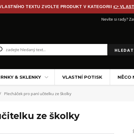
 VLASTNÍHO TEXTU ZVOLTE PRODUKT V KATEGORII
👉 VLAST
Nevíte si rady? Za
HLEDA
RNKY & SKLENKY
VLASTNÍ POTISK
NĚCO 
Plecháček pro paní učitelku ze školky
čitelku ze školky