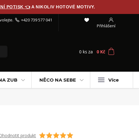
NÍ POTISK 👈
A NIKOLIV HOTOVÉ MOTIVY.
volejte.
+420 739 577 041
Přihlášení
0
ks
za
0 Kč
T
NA ZUB
NĚCO NA SEBE
Více
Ohodnotit produkt