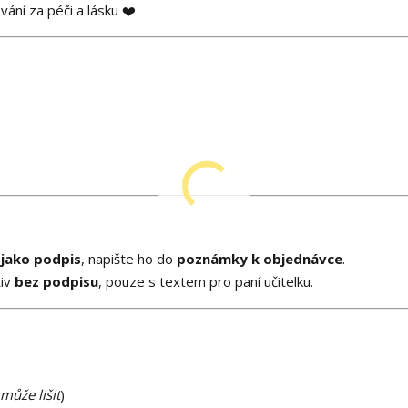
ání za péči a lásku ❤️
 jako podpis
, napište ho do
poznámky k objednávce
.
tiv
bez podpisu
, pouze s textem pro paní učitelku.
může lišit
)