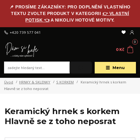
📌 PROSÍME ZÁKAZNÍKY: PRO DOPLNĚNÍ VLASTNÍHO
TEXTU ZVOLTE PRODUKT V KATEGORII
👉 VLASTNÍ
POTISK 👈
A NIKOLIV HOTOVÉ MOTIVY.
+420 739 577 041
0
0 Kč
Menu
Úvod
HRNKY & SKLENKY
S KORKEM
Keramický hrnek s korkem
Hlavně se z toho neposrat
Keramický hrnek s korkem
Hlavně se z toho neposrat