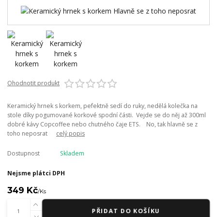
Ohodnotit produkt
Keramický hrnek s korkem, pefektně sedí do ruky, nedělá kolečka na
stole díky pogumované korkové spodní části. Vejde se do něj až 300ml
dobré kávy Copcoffee nebo chutného čaje ETS. No, tak hlavně se z
toho neposrat
celý popis
Dostupnost
Skladem
Nejsme plátci DPH
349 Kč
/
Ks
PŘIDAT DO KOŠÍKU