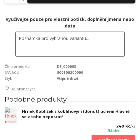
Využívejte pouze pro vlastní potisk, doplnění jména nebo
data
Číslo produktu:
DS_000003
EAN kód:
800100200000
Styl:
Vtipné drzé
Do oblíbených
Podobné produkty
Hrnek Koblížek s koblihovým (donut) uchem Hlavně
se z toho neposrat!
249 Kč
/
ks
Skladem