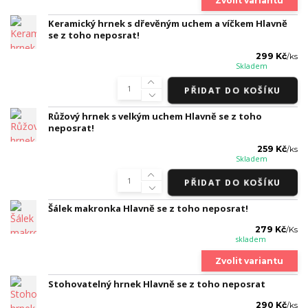
Zvolit variantu
Keramický hrnek s dřevěným uchem a víčkem Hlavně
se z toho neposrat!
299 Kč
/
ks
Skladem
PŘIDAT DO KOŠÍKU
Růžový hrnek s velkým uchem Hlavně se z toho
neposrat!
259 Kč
/
ks
Skladem
PŘIDAT DO KOŠÍKU
Šálek makronka Hlavně se z toho neposrat!
279 Kč
/
Ks
skladem
Zvolit variantu
Stohovatelný hrnek Hlavně se z toho neposrat
290 Kč
/
ks