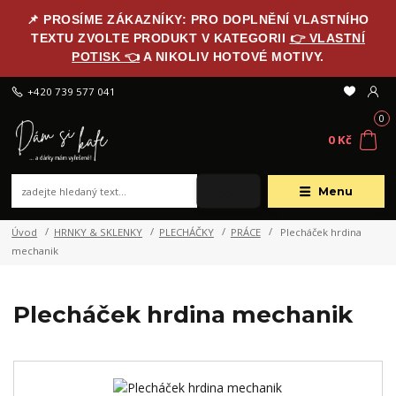
📌 PROSÍME ZÁKAZNÍKY: PRO DOPLNĚNÍ VLASTNÍHO
TEXTU ZVOLTE PRODUKT V KATEGORII
👉 VLASTNÍ
POTISK 👈
A NIKOLIV HOTOVÉ MOTIVY.
+420 739 577 041
0
0 Kč
Menu
Úvod
HRNKY & SKLENKY
PLECHÁČKY
PRÁCE
Plecháček hrdina
mechanik
Plecháček hrdina mechanik