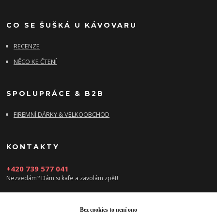
CO SE ŠUŠKÁ U KÁVOVARU
RECENZE
NĚCO KE ČTENÍ
SPOLUPRÁCE & B2B
FIREMNÍ DÁRKY & VELKOOBCHOD
KONTAKTY
+420 739 577 041
Nezvedám? Dám si kafe a zavolám zpět!
info@damsikafe.cz
Bez cookies to není ono