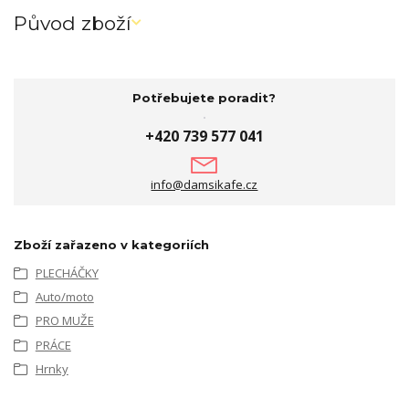
Původ zboží
Potřebujete poradit?
+420 739 577 041
info@damsikafe.cz
Zboží zařazeno v kategoriích
PLECHÁČKY
Auto/moto
PRO MUŽE
PRÁCE
Hrnky