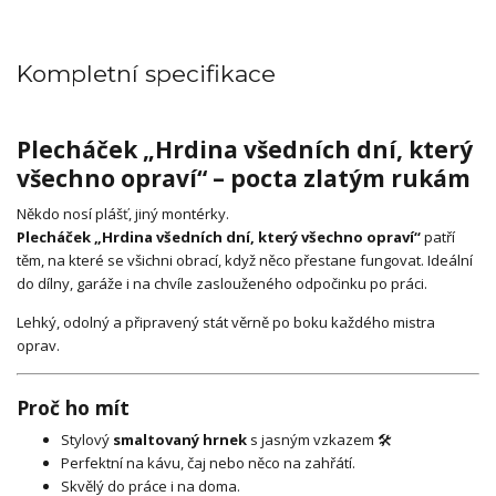
Kompletní specifikace
Plecháček „Hrdina všedních dní, který
všechno opraví“ – pocta zlatým rukám
Někdo nosí plášť, jiný montérky.
Plecháček „Hrdina všedních dní, který všechno opraví“
patří
těm, na které se všichni obrací, když něco přestane fungovat. Ideální
do dílny, garáže i na chvíle zaslouženého odpočinku po práci.
Lehký, odolný a připravený stát věrně po boku každého mistra
oprav.
Proč ho mít
Stylový
smaltovaný hrnek
s jasným vzkazem 🛠️
Perfektní na kávu, čaj nebo něco na zahřátí.
Skvělý do práce i na doma.