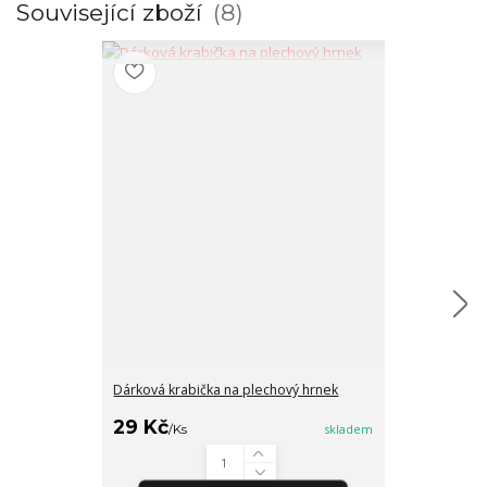
Související zboží
8
Dárková krabička na plechový hrnek
Šálek makronk
29 Kč
/
Ks
skladem
279 Kč
/
Ks