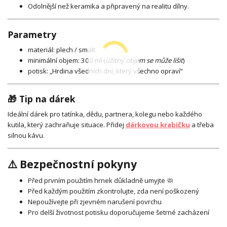
Odolnější než keramika a připravený na realitu dílny.
Parametry
materiál: plech / smalt
minimální objem: 300 ml (
užitný objem se může lišit
)
potisk: „Hrdina všedních dní, který všechno opraví“
🎁 Tip na dárek
Ideální dárek pro tatínka, dědu, partnera, kolegu nebo každého
kutila, který zachraňuje situace. Přidej
dárkovou krabičku
a třeba
silnou kávu.
⚠️ Bezpečnostní pokyny
Před prvním použitím hrnek důkladně umyjte 🧼
Před každým použitím zkontrolujte, zda není poškozený
Nepoužívejte při zjevném narušení povrchu
Pro delší životnost potisku doporučujeme šetrné zacházení