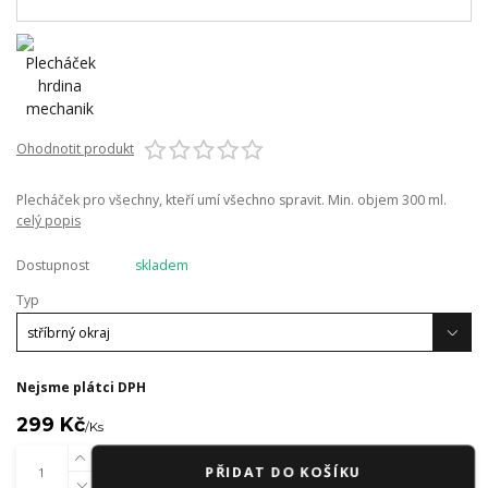
Ohodnotit produkt
Plecháček pro všechny, kteří umí všechno spravit. Min. objem 300 ml.
celý popis
Dostupnost
skladem
Typ
Nejsme plátci DPH
299 Kč
/
Ks
PŘIDAT DO KOŠÍKU