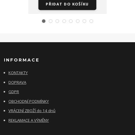
PŘIDAT DO KOŠÍKU
Zv
INFORMACE
KONTAKTY
DOPRAVA
GDPR
OBCHODNÍ PODMÍNKY
VRÁCENÍ ZBOŽÍ do 14 dnů
REKLAMACE A VÝMĚNY