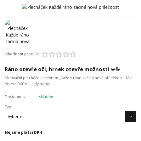
Ohodnotit produkt
Ráno otevře oči, hrnek otevře možnosti ☀️☕
Motivační plecháček s textem „Každé ráno začíná nová příležitost“. Min.
objem 300 ml.
celý popis
Dostupnost
skladem
Typ
Nejsme plátci DPH