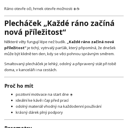
Ráno otevře oči, hrnek otevře možnosti ☀️☕
Plecháček „Každé ráno začíná
nová příležitost“
Některé věty fungují lépe než budík.
„Každé ráno začíná nová
příležitost“
je tichý, vytrvalý parťák, který připomíná, že dnešek
může být klidně ten den, kdy se věci pohnou správným směrem.
Smaltovaný plecháček je lehký, odolný a připravený stát při tobě
doma, v kanceláři i na cestách.
Proč ho mít
pozitivní motivace na start dne ☀️
ideální ke kávě i čaji před prací
odolný materiál vhodný na každodenní používání
krásný dárek plný podpory