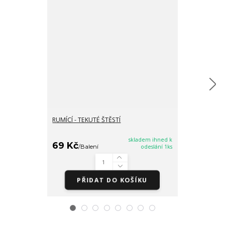
RUMÍCÍ - TEKUTÉ ŠTĚSTÍ
PRO ŠTĚSTÍ - 
MEDVÍDCI
skladem ihned k
69 Kč
69 Kč
/
Balení
odeslání 1ks
/
Bale
PŘIDAT DO KOŠÍKU
PŘI