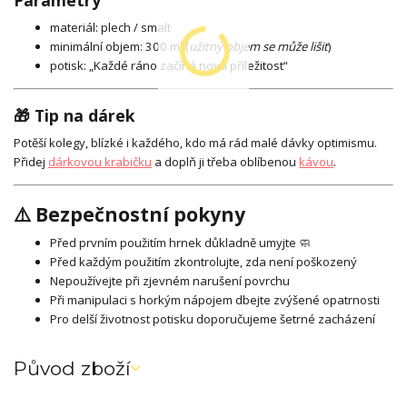
Parametry
materiál: plech / smalt
minimální objem: 300 ml (
užitný objem se může lišit
)
potisk: „Každé ráno začíná nová příležitost“
🎁 Tip na dárek
Potěší kolegy, blízké i každého, kdo má rád malé dávky optimismu.
Přidej
dárkovou krabičku
a doplň ji třeba oblíbenou
kávou
.
⚠️ Bezpečnostní pokyny
Před prvním použitím hrnek důkladně umyjte 🧼
Před každým použitím zkontrolujte, zda není poškozený
Nepoužívejte při zjevném narušení povrchu
Při manipulaci s horkým nápojem dbejte zvýšené opatrnosti
Pro delší životnost potisku doporučujeme šetrné zacházení
Původ zboží