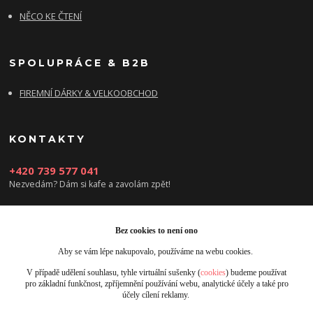
NĚCO KE ČTENÍ
SPOLUPRÁCE & B2B
FIREMNÍ DÁRKY & VELKOOBCHOD
KONTAKTY
+420 739 577 041
Nezvedám? Dám si kafe a zavolám zpět!
info@damsikafe.cz
Bez cookies to není ono
Aby se vám lépe nakupovalo, používáme na webu cookies.
V případě udělení souhlasu, tyhle virtuální sušenky (
cookies
) budeme používat
pro základní funkčnost, zpříjemnění používání webu, analytické účely a také pro
účely cílení reklamy.