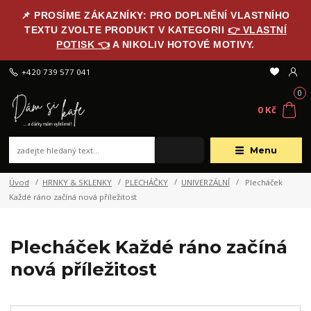
📌 PROSÍME ZÁKAZNÍKY: PRO DOPLNĚNÍ VLASTNÍHO
TEXTU ZVOLTE PRODUKT V KATEGORII
👉 VLASTNÍ
POTISK 👈
A NIKOLIV HOTOVÉ MOTIVY.
+420 739 577 041
0
0 Kč
Menu
Úvod
HRNKY & SKLENKY
PLECHÁČKY
UNIVERZÁLNÍ
Plecháček
Každé ráno začíná nová příležitost
Plecháček Každé ráno začíná
nová příležitost