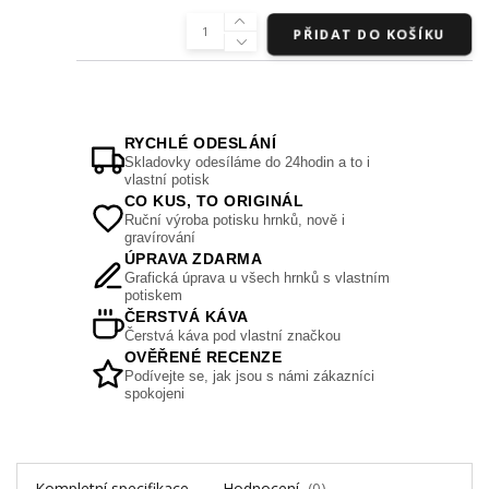
PŘIDAT DO KOŠÍKU
RYCHLÉ ODESLÁNÍ
Skladovky odesíláme do 24hodin a to i
vlastní potisk
CO KUS, TO ORIGINÁL
Ruční výroba potisku hrnků, nově i
gravírování
ÚPRAVA ZDARMA
Grafická úprava u všech hrnků s vlastním
potiskem
ČERSTVÁ KÁVA
Čerstvá káva pod vlastní značkou
OVĚŘENÉ RECENZE
Podívejte se, jak jsou s námi zákazníci
spokojeni
Kompletní specifikace
Hodnocení
0