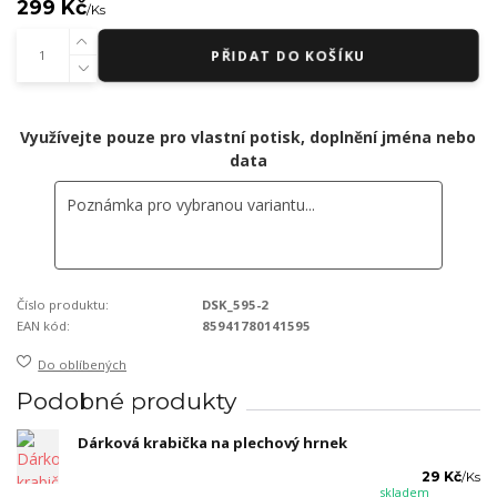
299 Kč
/
Ks
PŘIDAT DO KOŠÍKU
Využívejte pouze pro vlastní potisk, doplnění jména nebo
data
Číslo produktu:
DSK_595-2
EAN kód:
85941780141595
Do oblíbených
Podobné produkty
Dárková krabička na plechový hrnek
29 Kč
/
Ks
skladem