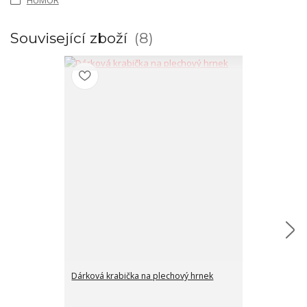
HUMOR
Související zboží
8
Dárková krabička na plechový hrnek
Mini marshmal
LÁSKY