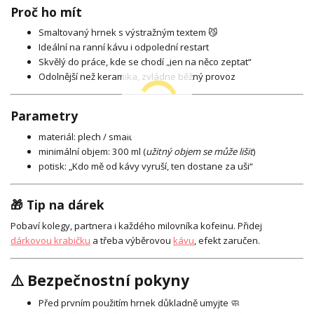
Proč ho mít
Smaltovaný hrnek s výstražným textem 😼
Ideální na ranní kávu i odpolední restart
Skvělý do práce, kde se chodí „jen na něco zeptat“
Odolnější než keramika, zvládne běžný provoz
Parametry
materiál: plech / smalt
minimální objem: 300 ml (
užitný objem se může lišit
)
potisk: „Kdo mě od kávy vyruší, ten dostane za uši“
🎁 Tip na dárek
Pobaví kolegy, partnera i každého milovníka kofeinu. Přidej
dárkovou krabičku
a třeba výběrovou
kávu
, efekt zaručen.
⚠️ Bezpečnostní pokyny
Před prvním použitím hrnek důkladně umyjte 🧼