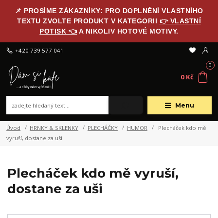
📌 PROSÍME ZÁKAZNÍKY: PRO DOPLNĚNÍ VLASTNÍHO
TEXTU ZVOLTE PRODUKT V KATEGORII
👉 VLASTNÍ
POTISK 👈
A NIKOLIV HOTOVÉ MOTIVY.
+420 739 577 041
0
0 Kč
Menu
Úvod
HRNKY & SKLENKY
PLECHÁČKY
HUMOR
Plecháček kdo mě
vyruší, dostane za uši
Plecháček kdo mě vyruší,
dostane za uši