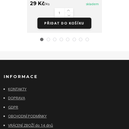
29 Kč
79 Kč
/
Ks
skladem
/
Bale
PŘIDAT DO KOŠÍKU
PŘI
INFORMACE
KONTAKTY
DOPRAVA
GDPR
OBCHODNÍ PODMÍNKY
VRÁCENÍ ZBOŽÍ do 14 dnů