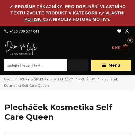
📌 PROSÍME ZÁKAZNÍKY: PRO DOPLNĚNÍ VLASTNÍHO
TEXTU ZVOLTE PRODUKT V KATEGORII
👉 VLASTNÍ
POTISK 👈
A NIKOLIV HOTOVÉ MOTIVY.
+420 739 577 041
0
0 Kč
Menu
Úvod
HRNKY & SKLENKY
PLECHÁČKY
PRO ŽENY
Plecháček
Kosmetika Self Care Queen
Plecháček Kosmetika Self
Care Queen