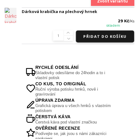
Zvolit variantu
Dárková krabička na plechový hrnek
29 Kč
/
Ks
skladem
PŘIDAT DO KOŠÍKU
RYCHLÉ ODESLÁNÍ
Skladovky odesíláme do 24hodin a to i
vlastní potisk
CO KUS, TO ORIGINÁL
Ruční výroba potisku hrnků, nově i
gravírování
ÚPRAVA ZDARMA
Grafická úprava u všech hrnků s vlastním
potiskem
ČERSTVÁ KÁVA
Čerstvá káva pod vlastní značkou
OVĚŘENÉ RECENZE
Podívejte se, jak jsou s námi zákazníci
spokojeni