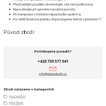
Před každým použitím zkontrolujte, zda není poškozený
Nepoužívejte při zjevném narušení povrchu
Při manipulaci s horkými nápoji buďte opatrní ♨️
Pro delší životnost potisku doporučujeme šetrné zacházení 🤍
Původ zboží
Potřebujete poradit?
+420 739 577 041
info@damsikafe.cz
Zboží zařazeno v kategoriích
PLECHÁČKY
PRO ŽENY