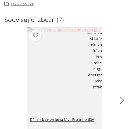
UNIVERZÁLNÍ
Související zboží
7
Dám si kafe zrnková káva Pro tebe 60g
Ponožky dámsk
MEDVÍDKŮ 35-