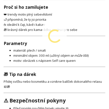
Proč si ho zamilujete
👑 trendy motiv plný sebevědomí
🛁 připomíná, že ty jsi priorita
☕ ideální k čaji, kávě i kakau
🎁 krásný dárek pro kamarádku, sestru i pro sebe
Parametry
materiál: plech / smalt
minimální objem: 300 ml (
užitný objem se může lišit
)
motiv: obrázek s nápisem Self care queen
🎁 Tip na dárek
Přidej svíčku nebo kosmetiku a vznikne balíček dokonalého relaxu
🛀🎁
⚠️ Bezpečnostní pokyny
Před prvním použitím hrnek umyjte 🧼