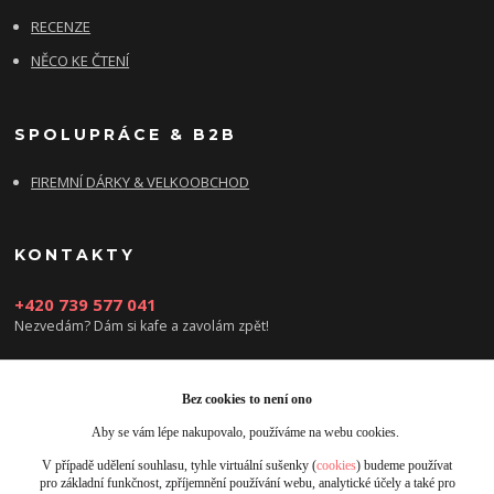
RECENZE
NĚCO KE ČTENÍ
SPOLUPRÁCE & B2B
FIREMNÍ DÁRKY & VELKOOBCHOD
KONTAKTY
+420 739 577 041
Nezvedám? Dám si kafe a zavolám zpět!
info@damsikafe.cz
Bez cookies to není ono
Aby se vám lépe nakupovalo, používáme na webu cookies.
V případě udělení souhlasu, tyhle virtuální sušenky (
cookies
) budeme používat
pro základní funkčnost, zpříjemnění používání webu, analytické účely a také pro