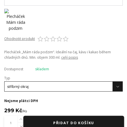
Ohodnotit produkt
Plecháček „Mám ráda podzim“. Ideální na čaj, kávu i kakao během
chladných dnů. Min. objem 300 ml.
celý popis
Dostupnost
skladem
Typ
Nejsme plátci DPH
299 Kč
/
Ks
PŘIDAT DO KOŠÍKU