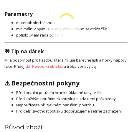
Parametry
materiál: plech / smalt
minimální objem: 300 ml (
užitný objem se může lišit
)
potisk: „Mám ráda podzim“
🎁 Tip na dárek
Milá pozornost pro každou, která miluje barevné listí a horký nápoj v
ruce. Přidej
dárkovou krabičku
a třeba voňavý čaj.
⚠️ Bezpečnostní pokyny
Před prvním použitím hrnek důkladně umyjte 🧼
Před každým použitím zkontrolujte, zda není poškozený
Nepoužívejte při zjevném narušení povrchu
Pro delší životnost potisku doporučujeme šetrné zacházení
Původ zboží