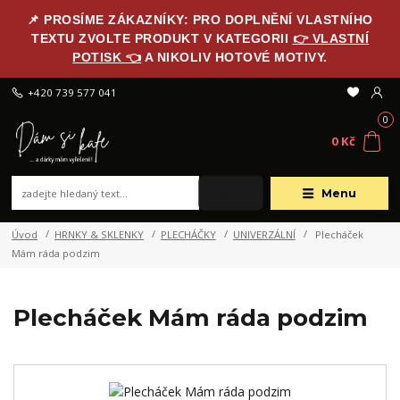
📌 PROSÍME ZÁKAZNÍKY: PRO DOPLNĚNÍ VLASTNÍHO
TEXTU ZVOLTE PRODUKT V KATEGORII
👉 VLASTNÍ
POTISK 👈
A NIKOLIV HOTOVÉ MOTIVY.
+420 739 577 041
0
0 Kč
Menu
Úvod
HRNKY & SKLENKY
PLECHÁČKY
UNIVERZÁLNÍ
Plecháček
Mám ráda podzim
Plecháček Mám ráda podzim