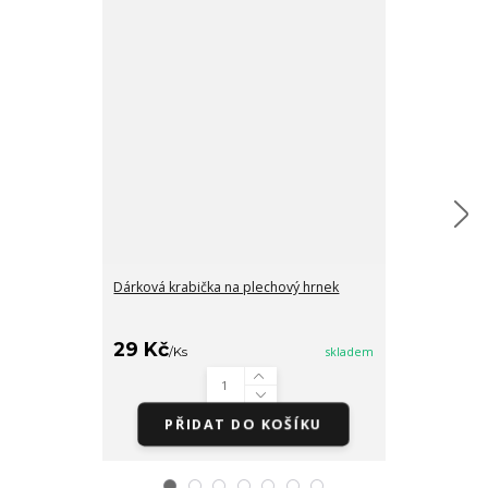
Dárková krabička na plechový hrnek
Směs ořechů 
29 Kč
/
Ks
skladem
cena od
47 Kč
/
Bale
PŘIDAT DO KOŠÍKU
Zv