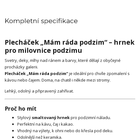
Kompletní specifikace
Plecháček „Mám ráda podzim“ – hrnek
pro milovnice podzimu
Svetry, deky, mlhy nad ránem a barvy, které dělají z obyčejné
procházky galerii.
Plecháček „Mám ráda podzim“
je ideální pro chvíle zpomalení s
kávou nebo čajem. Doma, na chatě i někde mezi stromy.
Lehký, odolný a připravený zahřívat.
Proč ho mít
Stylový
smaltovaný hrnek
pro podzimní náladu.
Perfektní na kávu, čaj i kakao.
Vhodný na výlety, k ohni nebo do křesla pod deku.
Odolnější než keramika.