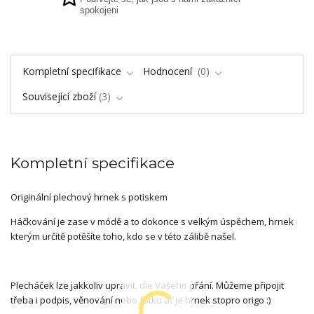
spokojeni
Kompletní specifikace
Hodnocení
0
Související zboží
3
Kompletní specifikace
Originální plechový hrnek s potiskem
Háčkování je zase v módě a to dokonce s velkým úspěchem, hrnek
kterým určitě potěšíte toho, kdo se v této zálibě našel.
Plecháček lze jakkoliv upravit, dle Vašeho přání. Můžeme připojit
třeba i podpis, věnování nebo fotku ať je hrnek stopro origo :)