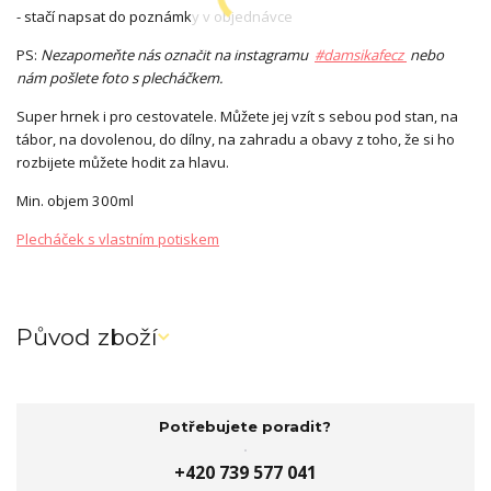
- stačí napsat do poznámky v objednávce
PS:
Nezapomeňte nás označit na instagramu
#damsikafecz
nebo
nám pošlete foto s plecháčkem.
Super hrnek i pro cestovatele. Můžete jej vzít s sebou pod stan, na
tábor, na dovolenou, do dílny, na zahradu a obavy z toho, že si ho
rozbijete můžete hodit za hlavu.
Min. objem 300ml
Plecháček s vlastním potiskem
Původ zboží
Potřebujete poradit?
+420 739 577 041