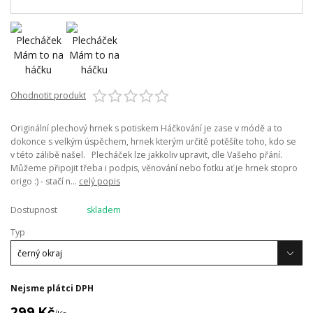
Ohodnotit produkt
Originální plechový hrnek s potiskem Háčkování je zase v módě a to
dokonce s velkým úspěchem, hrnek kterým určitě potěšíte toho, kdo se
v této zálibě našel. Plecháček lze jakkoliv upravit, dle Vašeho přání.
Můžeme připojit třeba i podpis, věnování nebo fotku ať je hrnek stopro
origo :) - stačí n...
celý popis
Dostupnost
skladem
Typ
Nejsme plátci DPH
299 Kč