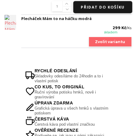
PŘIDAT DO KOŠÍKU
Plecháček Mám to na háčku modrá
299 Kč
/
Ks
skladem
Zvolit variantu
RYCHLÉ ODESLÁNÍ
Skladovky odesíláme do 24hodin a to i
vlastní potisk
CO KUS, TO ORIGINÁL
Ruční výroba potisku hrnků, nově i
gravírování
ÚPRAVA ZDARMA
Grafická úprava u všech hrnků s vlastním
potiskem
ČERSTVÁ KÁVA
Čerstvá káva pod vlastní značkou
OVĚŘENÉ RECENZE
Podívejte se, jak jsou s námi zákazníci