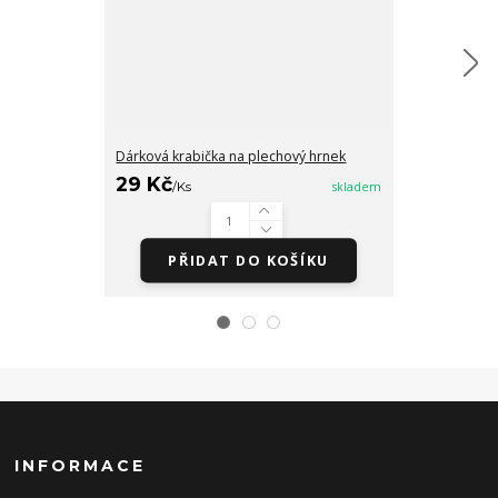
Dárková krabička na plechový hrnek
Šálek makronk
29 Kč
/
Ks
skladem
279 Kč
/
Ks
PŘIDAT DO KOŠÍKU
Zv
INFORMACE