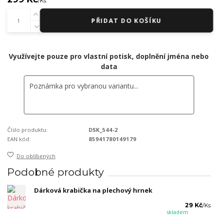
/
Ks
PŘIDAT DO KOŠÍKU
Využívejte pouze pro vlastní potisk, doplnění jména nebo
data
Číslo produktu:
DSK_544-2
EAN kód:
85941780149179
Do oblíbených
Podobné produkty
Dárková krabička na plechový hrnek
29 Kč
/
Ks
skladem