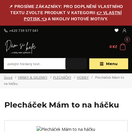
📌 PROSÍME ZÁKAZNÍKY: PRO DOPLNĚNÍ VLASTNÍHO
TEXTU ZVOLTE PRODUKT V KATEGORII
👉 VLASTNÍ
POTISK 👈
A NIKOLIV HOTOVÉ MOTIVY.
+420 739 577 041
0
0 Kč
Menu
Úvod
HRNKY & SKLENKY
PLECHÁČKY
HOBBY
Plecháček Mám to
na háčku
Plecháček Mám to na háčku