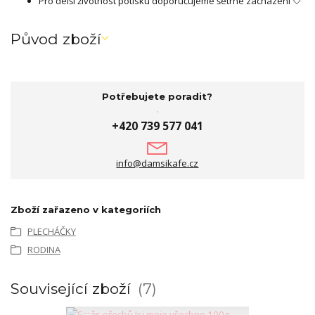
Pro delší životnost potisku doporučujeme šetrné zacházení 🤍
Původ zboží
Potřebujete poradit?
+420 739 577 041
info@damsikafe.cz
Zboží zařazeno v kategoriích
PLECHÁČKY
RODINA
Související zboží
7