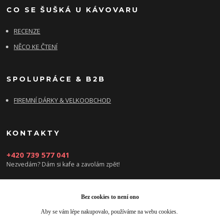
CO SE ŠUŠKÁ U KÁVOVARU
RECENZE
NĚCO KE ČTENÍ
SPOLUPRÁCE & B2B
FIREMNÍ DÁRKY & VELKOOBCHOD
KONTAKTY
+420 739 577 041
Nezvedám? Dám si kafe a zavolám zpět!
info@damsikafe.cz
Bez cookies to není ono
Aby se vám lépe nakupovalo, používáme na webu cookies.