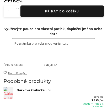
299 Kč
/
Ks
PŘIDAT DO KOŠÍKU
Využívejte pouze pro vlastní potisk, doplnění jména nebo
data
Číslo produktu:
DSK_458-1
Do oblíbených
Podobné produkty
Dárková krabička uni
cena od
25 Kč
/
ks
skladem ihned k
odeslání