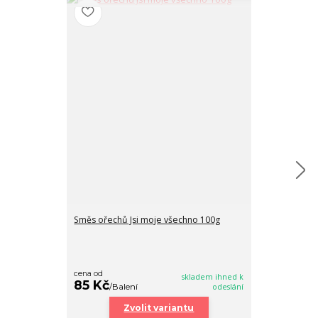
Směs ořechů Jsi moje všechno 100g
Mini marshmal
LÁSKY
79 Kč
/
Bale
cena od
skladem ihned k
85 Kč
/
Balení
odeslání
PŘI
Zvolit variantu