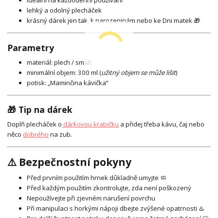
ideální na každodenní používání
lehký a odolný plecháček
krásný dárek jen tak, k narozeninám nebo ke Dni matek 🎁
Parametry
materiál: plech / smalt
minimální objem: 300 ml (
užitný objem se může lišit
)
potisk: „Maminčina kávička“
🎁 Tip na dárek
Doplň plecháček o
dárkovou krabičku
a přidej třeba kávu, čaj nebo
něco
dobrého
na zub.
⚠️ Bezpečnostní pokyny
Před prvním použitím hrnek důkladně umyjte 🧼
Před každým použitím zkontrolujte, zda není poškozený
Nepoužívejte při zjevném narušení povrchu
Při manipulaci s horkými nápoji dbejte zvýšené opatrnosti ♨️