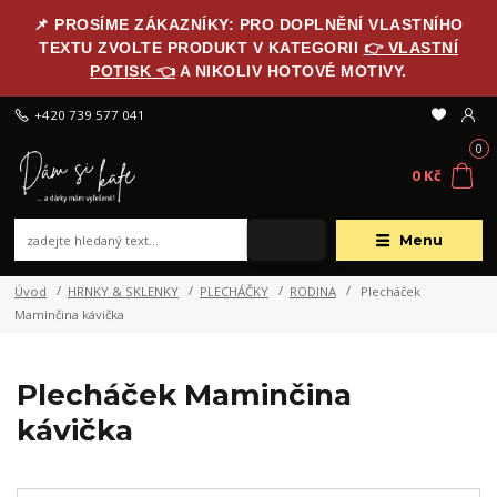
📌 PROSÍME ZÁKAZNÍKY: PRO DOPLNĚNÍ VLASTNÍHO
TEXTU ZVOLTE PRODUKT V KATEGORII
👉 VLASTNÍ
POTISK 👈
A NIKOLIV HOTOVÉ MOTIVY.
+420 739 577 041
0
0 Kč
Menu
Úvod
HRNKY & SKLENKY
PLECHÁČKY
RODINA
Plecháček
Maminčina kávička
Plecháček Maminčina
kávička