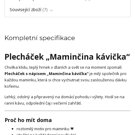
Související zboží
7
Kompletní specifikace
Plecháček „Maminčina kávička“
Chvilka klidu, teplý hrnek v dlaních a svět se na moment zpomalí.
Plecháček s nápisem „Maminčina kávička“
je milý společník pro
každou maminku, která si chce vychutnat svou zaslouženou dávku
kofeinu.
Lehký, odolný a připravený na domácí pohodu i výlety. Hodí se na
ranní kávu, odpolední čaj i večerní zahřátí.
Proč ho mít doma
roztomilý motiv pro maminku 💗