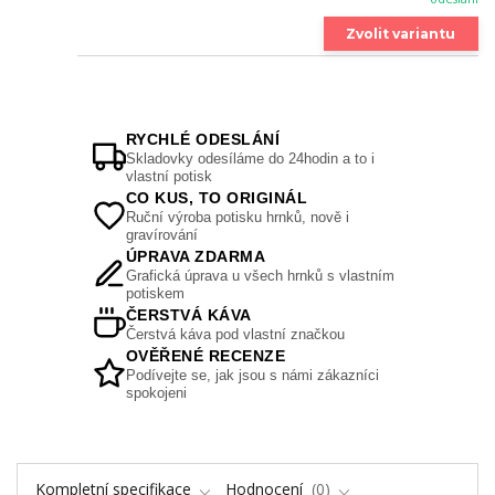
Zvolit variantu
RYCHLÉ ODESLÁNÍ
Skladovky odesíláme do 24hodin a to i
vlastní potisk
CO KUS, TO ORIGINÁL
Ruční výroba potisku hrnků, nově i
gravírování
ÚPRAVA ZDARMA
Grafická úprava u všech hrnků s vlastním
potiskem
ČERSTVÁ KÁVA
Čerstvá káva pod vlastní značkou
OVĚŘENÉ RECENZE
Podívejte se, jak jsou s námi zákazníci
spokojeni
Kompletní specifikace
Hodnocení
0