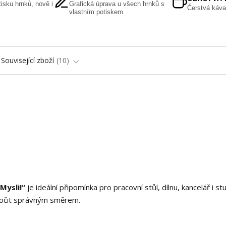
isku hrnků, nově i
Grafická úprava u všech hrnků s
Čerstvá káva
vlastním potiskem
Související zboží
10
Mysli!“
je ideální připomínka pro pracovní stůl, dílnu, kancelář i stu
 točit správným směrem.