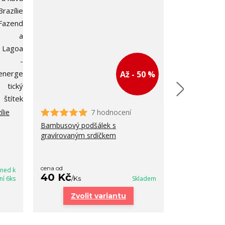
Až - 50 %
lie
7 hodnocení
Bambusový podšálek s
Dárková krab
gravírovaným srdíčkem
45 Kč
/
ks
cena od
hned k
40 Kč
ní 6ks
/
Ks
Skladem
PŘIDA
Zvolit variantu