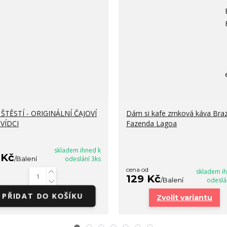
ŠTĚSTÍ - ORIGINÁLNÍ ČAJOVÍ
Dám si kafe zrnková káva Brazí
VÍDCI
Fazenda Lagoa
skladem ihned k
 Kč
/
Balení
odeslání 3ks
cena od
skladem i
129 Kč
/
Balení
odeslá
PŘIDAT DO KOŠÍKU
Zvolit variantu