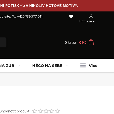
NÍ POTISK 👈
A NIKOLIV HOTOVÉ MOTIVY.
volejte.
+420 739 577 041
Přihlášení
0
ks
za
0 Kč
NA ZUB
NĚCO NA SEBE
Více
Ohodnotit produkt