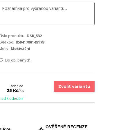
Číslo produktu:
DSK_532
EAN kód:
85941780149179
Motiv:
Motivační
Do oblíbených
cena od
Zvolit variantu
25 Kč
/
ks
ned k odeslání
OVĚŘENÉ RECENZE
KÁVA