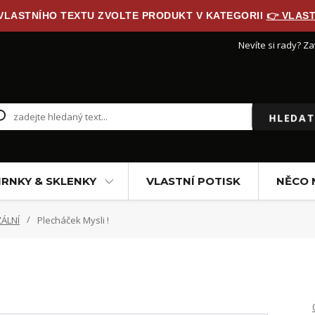
 VLASTNÍHO TEXTU ZVOLTE PRODUKT V KATEGORII
👉 VLAST
Nevíte si rady? Za
HLEDAT
RNKY & SKLENKY
VLASTNÍ POTISK
NĚCO 
ÁLNÍ
Plecháček Mysli !