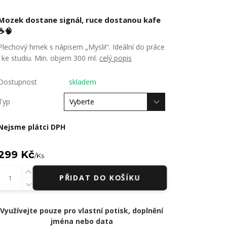
Mozek dostane signál, ruce dostanou kafe
☕🧠
Plechový hrnek s nápisem „Mysli!“. Ideální do práce
i ke studiu. Min. objem 300 ml.
celý popis
Dostupnost
skladem
Typ
Nejsme plátci DPH
299 Kč
/
Ks
PŘIDAT DO KOŠÍKU
Využívejte pouze pro vlastní potisk, doplnění
jména nebo data