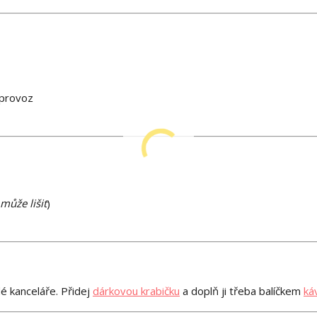
 provoz
může lišit
)
é kanceláře. Přidej
dárkovou krabičku
a doplň ji třeba balíčkem
ká