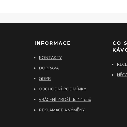
INFORMACE
CO 
KÁV
KONTAKTY
REC
DOPRAVA
NĚCO
GDPR
OBCHODNÍ PODMÍNKY
VRÁCENÍ ZBOŽÍ do 14 dnů
REKLAMACE A VÝMĚNY