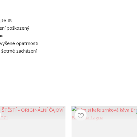
jte 🧼
není poškozený
hu
zvýšené opatrnosti
 šetrné zacházení