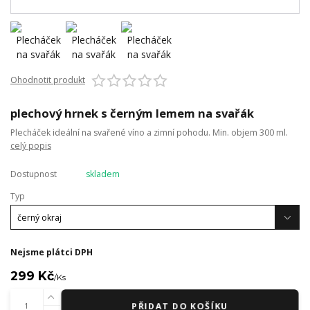
Ohodnotit produkt
plechový hrnek s černým lemem na svařák
Plecháček ideální na svařené víno a zimní pohodu. Min. objem 300 ml.
celý popis
Dostupnost
skladem
Typ
Nejsme plátci DPH
299 Kč
/
Ks
PŘIDAT DO KOŠÍKU