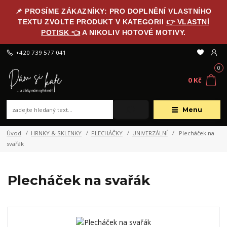
📌 PROSÍME ZÁKAZNÍKY: PRO DOPLNĚNÍ VLASTNÍHO
TEXTU ZVOLTE PRODUKT V KATEGORII
👉 VLASTNÍ
POTISK 👈
A NIKOLIV HOTOVÉ MOTIVY.
+420 739 577 041
0
0 Kč
Menu
Úvod
HRNKY & SKLENKY
PLECHÁČKY
UNIVERZÁLNÍ
Plecháček na
svařák
Plecháček na svařák