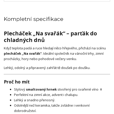
Kompletní specifikace
Plecháček „Na svařák“ – parťák do
chladných dnů
Když teplota padá a ruce hledají něco hřejivého, přichází na scénu
plecháček „Na svařák“
. Ideální společník na vánoční trhy, zimní
procházky, hory nebo pohodové večery venku.
Lehký, odolný a připravený zahřát tě doušek po doušku.
Proč ho mít
Stylový
smaltovaný hrnek
stvořený pro svařené víno 🍷
Perfektní na zimní akce, advent i chalupu.
Lehký a snadno přenosný.
Odolnější než keramika, takže zvládne i venkovní
dobrodružství.