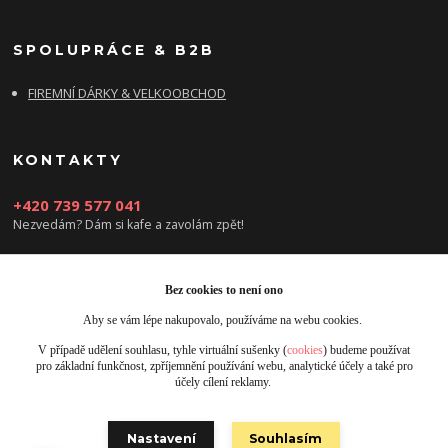
SPOLUPRÁCE & B2B
FIREMNÍ DÁRKY & VELKOOBCHOD
KONTAKTY
+420 739 577 041
Nezvedám? Dám si kafe a zavolám zpět!
info@damsikafe.cz
Bez cookies to není ono
Aby se vám lépe nakupovalo, používáme na webu cookies.
V případě udělení souhlasu, tyhle virtuální sušenky (
cookies
) budeme používat
pro základní funkčnost, zpříjemnění používání webu, analytické účely a také pro
účely cílení reklamy.
Upravit sběr cookies.
Nastavení
Souhlasím