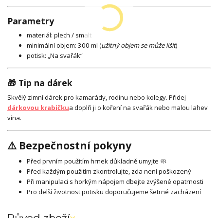
Parametry
materiál: plech / smalt
minimální objem: 300 ml (
užitný objem se může lišit
)
potisk: „Na svařák“
🎁 Tip na dárek
Skvělý zimní dárek pro kamarády, rodinu nebo kolegy. Přidej
dárkovou krabičku
a doplň ji o koření na svařák nebo malou lahev
vína.
⚠️ Bezpečnostní pokyny
Před prvním použitím hrnek důkladně umyjte 🧼
Před každým použitím zkontrolujte, zda není poškozený
Při manipulaci s horkým nápojem dbejte zvýšené opatrnosti
Pro delší životnost potisku doporučujeme šetrné zacházení
Původ zboží