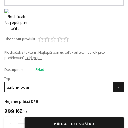
Ohodnotit produkt
Plecháček s textem „Nejlepší pan učitel“. Perfektní dárek jako
poděkování.
celý popis
Dostupnost
Skladem
Typ
Nejsme plátci DPH
299 Kč
/
Ks
PŘIDAT DO KOŠÍKU