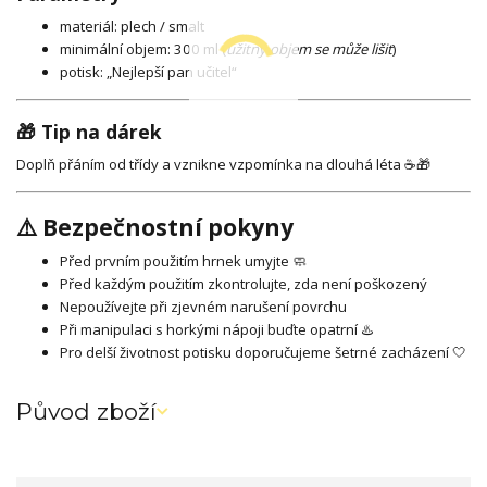
materiál: plech / smalt
minimální objem: 300 ml (
užitný objem se může lišit
)
potisk: „Nejlepší pan učitel“
🎁 Tip na dárek
Doplň přáním od třídy a vznikne vzpomínka na dlouhá léta ☕🎁
⚠️ Bezpečnostní pokyny
Před prvním použitím hrnek umyjte 🧼
Před každým použitím zkontrolujte, zda není poškozený
Nepoužívejte při zjevném narušení povrchu
Při manipulaci s horkými nápoji buďte opatrní ♨️
Pro delší životnost potisku doporučujeme šetrné zacházení 🤍
Původ zboží