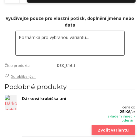
Využívejte pouze pro vlastní potisk, doplnění jména nebo
data
Číslo produktu:
DSK_316-1
Do oblíbených
Podobné produkty
Dárková krabička uni
cena od
25 Kč
/
ks
skladem ihned k
odeslání
Zvolit variantu