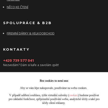
NĚCO KE ČTENÍ
SPOLUPRÁCE & B2B
FIREMNÍ DÁRKY & VELKOOBCHOD
KONTAKTY
+420 739 577 041
Nezvedám? Dám si kafe a zavolám zpět!
info@damsikafe.cz
Bez cookies to není ono
Aby se vám lépe nakupovalo, používáme na webu cookies.
V případě udělení souhlasu, tyhle virtuální sušenky (
cookies
) budeme používat
pro základní funkčnost, zpříjemnění používání webu, analytické účely a také pro
účely cílení reklamy.