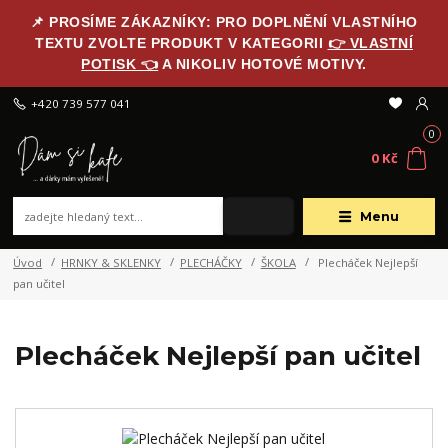
📌 PROSÍME ZÁKAZNÍKY: PRO DOPLNĚNÍ VLASTNÍHO
TEXTU ZVOLTE PRODUKT V KATEGORII
👉 VLASTNÍ
POTISK 👈
A NIKOLIV HOTOVÉ MOTIVY.
+420 739 577 041
0
0 Kč
Menu
Úvod
HRNKY & SKLENKY
PLECHÁČKY
ŠKOLA
Plecháček Nejlepší
pan učitel
Plecháček Nejlepší pan učitel