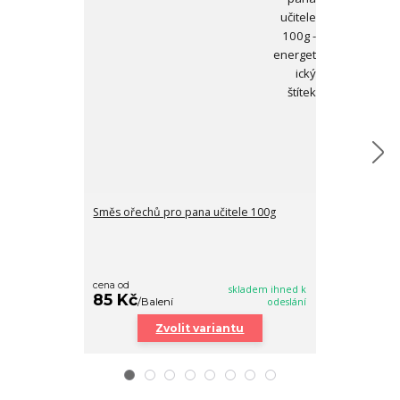
Směs ořechů pro pana učitele 100g
Směs ořechů p
cena od
cena od
skladem ihned k
85 Kč
85 Kč
/
Balení
odeslání
/
Bale
Zvolit variantu
Zv