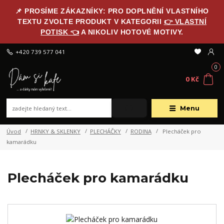
📌 PROSÍME ZÁKAZNÍKY: PRO DOPLNĚNÍ VLASTNÍHO
TEXTU ZVOLTE PRODUKT V KATEGORII
👉 VLASTNÍ
POTISK 👈
A NIKOLIV HOTOVÉ MOTIVY.
+420 739 577 041
0
0 Kč
Menu
Úvod
HRNKY & SKLENKY
PLECHÁČKY
RODINA
Plecháček pro
kamarádku
Plecháček pro kamarádku