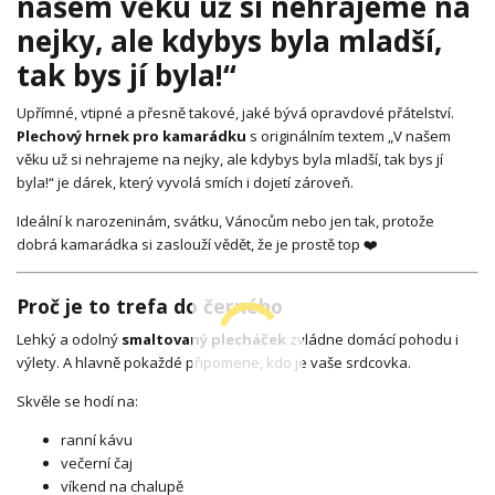
našem věku už si nehrajeme na
nejky, ale kdybys byla mladší,
tak bys jí byla!“
Upřímné, vtipné a přesně takové, jaké bývá opravdové přátelství.
Plechový hrnek pro kamarádku
s originálním textem „V našem
věku už si nehrajeme na nejky, ale kdybys byla mladší, tak bys jí
byla!“ je dárek, který vyvolá smích i dojetí zároveň.
Ideální k narozeninám, svátku, Vánocům nebo jen tak, protože
dobrá kamarádka si zaslouží vědět, že je prostě top ❤️
Proč je to trefa do černého
Lehký a odolný
smaltovaný plecháček
zvládne domácí pohodu i
výlety. A hlavně pokaždé připomene, kdo je vaše srdcovka.
Skvěle se hodí na:
ranní kávu
večerní čaj
víkend na chalupě