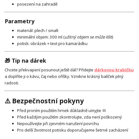
posezení na zahradě
Parametry
materiál: plech / smalt
minimální objem: 300 ml (
užitný objem se může lišit
)
potisk: obrázek + text pro kamarádku
🎁 Tip na dárek
Chcete překvapení posunout ještě dál? Přidejte
dárkovou krabičku
a doplňte ji o kávu, čaj nebo oříšky. Vznikne krásný balíček plný
radosti.
⚠️ Bezpečnostní pokyny
Před prvním použitím hrnek důkladně umyjte 🧼
Před každým použitím zkontrolujte, zda není poškozený
Nepoužívejte při zjevném narušení povrchu
Pro delší životnost potisku doporučujeme šetrné zacházení