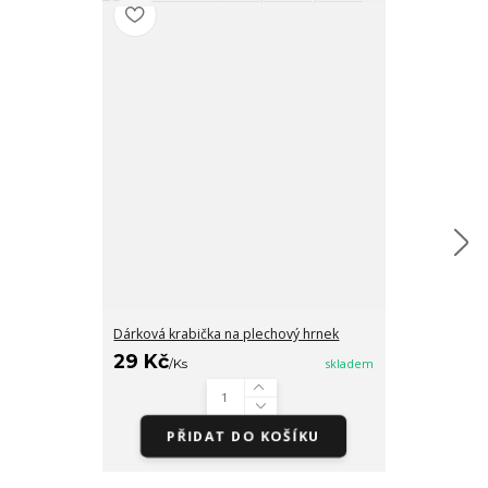
Dárková krabička na plechový hrnek
Šálek makronk
29 Kč
/
Ks
skladem
279 Kč
/
Ks
PŘIDAT DO KOŠÍKU
Zv