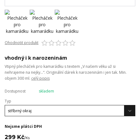
Ohodnotit produkt
vhodný i k narozeninám
Vtipný plecháček pro kamarádku s textem „V našem věku už si
nehrajeme na nejky…“. Originální dárek k narozeninám i jen tak. Min.
objem 300 ml.
celý popis
Dostupnost
skladem
Typ
Nejsme plátci DPH
299 Kč
/
Ks