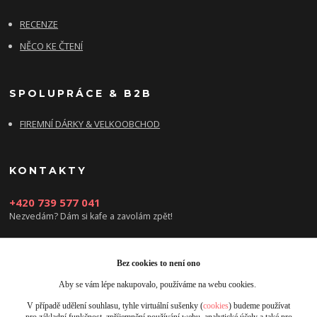
RECENZE
NĚCO KE ČTENÍ
SPOLUPRÁCE & B2B
FIREMNÍ DÁRKY & VELKOOBCHOD
KONTAKTY
+420 739 577 041
Nezvedám? Dám si kafe a zavolám zpět!
info@damsikafe.cz
Bez cookies to není ono
Aby se vám lépe nakupovalo, používáme na webu cookies.
V případě udělení souhlasu, tyhle virtuální sušenky (
cookies
) budeme používat
pro základní funkčnost, zpříjemnění používání webu, analytické účely a také pro