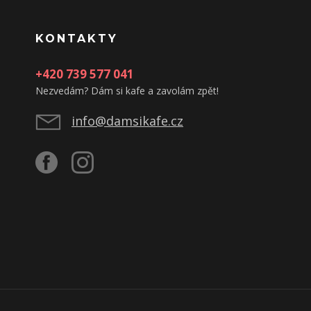
KONTAKTY
+420 739 577 041
Nezvedám? Dám si kafe a zavolám zpět!
info@damsikafe.cz