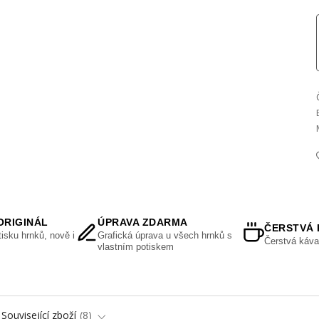
ORIGINÁL
ÚPRAVA ZDARMA
ČERSTVÁ 
isku hrnků, nově i
Grafická úprava u všech hrnků s
Čerstvá káva
vlastním potiskem
Související zboží
8