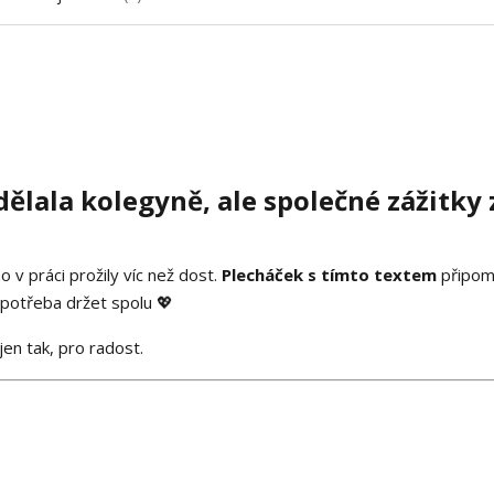
ělala kolegyně, ale společné zážitky 
 v práci prožily víc než dost.
Plecháček s tímto textem
připo
 potřeba držet spolu 💖
jen tak, pro radost.