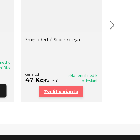
Směs ořechů Super kolega
Směs ořechů 
kolegu
hned k
ní 3ks
cena od
cena od
skladem ihned k
47 Kč
47 Kč
/
Balení
odeslání
/
Bal
Zvolit variantu
Zvo