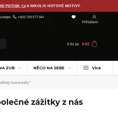
NÍ POTISK 👈
A NIKOLIV HOTOVÉ MOTIVY.
volejte.
+420 739 577 041
Přihlášení
0
ks
za
0 Kč
NA ZUB
NĚCO NA SEBE
Více
 udělaly kamarádky“
olečné zážitky z nás