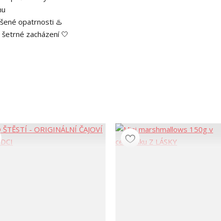
hu
ýšené opatrnosti ♨️
 šetrné zacházení 🤍