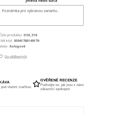
jména nebo data
Číslo produktu:
DSK_518
EAN kód:
85941780149179
Motiv:
Kolegové
Do oblíbených
OVĚŘENÉ RECENZE
KÁVA
Podívejte se, jak jsou s námi
 pod vlastní značkou
zákazníci spokojeni