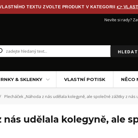
 VLASTNÍHO TEXTU ZVOLTE PRODUKT V KATEGORII
👉 VLAST
Nevíte si rady? Za
HLEDAT
RNKY & SKLENKY
VLASTNÍ POTISK
NĚCO 
Plecháček „Náhoda z nás udělala kolegyně, ale společné zážitky z nás
nás udělala kolegyně, ale sp