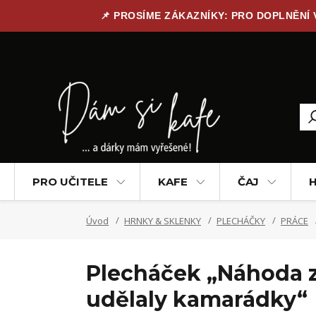
📌 PROSÍME ZÁKAZNÍKY: PRO DOPLNĚNÍ
PRO UČITELE
KAFE
ČAJ
H
Úvod
HRNKY & SKLENKY
PLECHÁČKY
PRÁCE
Plecháček „Náhoda z 
udělaly kamarádky“