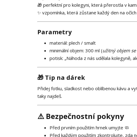
🎁 perfektní pro kolegyni, která přerostla v ka
✨ vzpomínka, která zůstane každý den na očích
Parametry
materiál: plech / smalt
minimální objem: 300 ml (
užitný objem se 
potisk: „Náhoda z nás udělala kolegyně, a
🎁 Tip na dárek
Přidej fotku, sladkost nebo oblíbenou kávu a vy
taky najdeš.
⚠️ Bezpečnostní pokyny
Před prvním použitím hrnek umyjte 🧼
Před každým použitím zkontrolujte, zda 