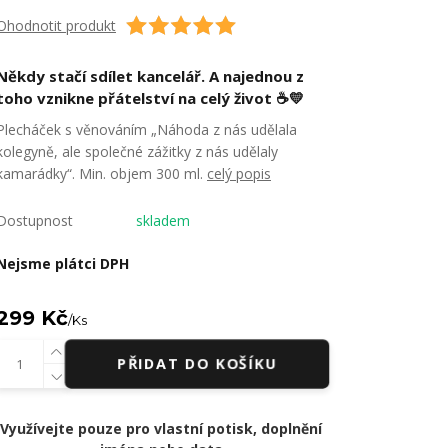
Ohodnotit produkt
Někdy stačí sdílet kancelář. A najednou z
toho vznikne přátelství na celý život ☕💛
Plecháček s věnováním „Náhoda z nás udělala
kolegyně, ale společné zážitky z nás udělaly
kamarádky“. Min. objem 300 ml.
celý popis
Dostupnost
skladem
Nejsme plátci DPH
299 Kč
/
Ks
PŘIDAT DO KOŠÍKU
Využívejte pouze pro vlastní potisk, doplnění