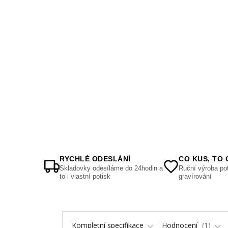
RYCHLÉ ODESLÁNÍ
CO KUS, TO 
Skladovky odesíláme do 24hodin a
Ruční výroba pot
to i vlastní potisk
gravírování
Kompletní specifikace
Hodnocení
1