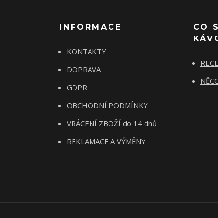
INFORMACE
CO 
KÁV
KONTAKTY
REC
DOPRAVA
NĚCO
GDPR
OBCHODNÍ PODMÍNKY
VRÁCENÍ ZBOŽÍ do 14 dnů
REKLAMACE A VÝMĚNY