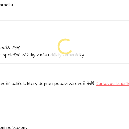
marádku
může lišit
)
le společné zážitky z nás udělaly kamarádky“
tvoříš balíček, který dojme i pobaví zároveň ☕🎁
Dárkovou krabič
není poškozený