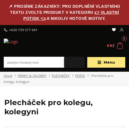
📌 PROSÍME ZÁKAZNÍKY: PRO DOPLNĚNÍ VLASTNÍHO
TEXTU ZVOLTE PRODUKT V KATEGORII
👉 VLASTNÍ
POTISK 👈
A NIKOLIV HOTOVÉ MOTIVY.
+420 739 577 041
0
0 Kč
Menu
Úvod
HRNKY & SKLENKY
PLECHÁČKY
PRÁCE
Plecháček pro
kolegu, kolegyni
Plecháček pro kolegu,
kolegyni