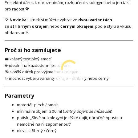
Perfektní dárek k narozeninám, rozloučení s kolegyní nebo jen tak
pro radost 💖
💡
Novinka:
Hrnek si můžete vybrat ve
dvou variantách
–
se
stříbrným okrajem
nebo
černým okrajem
, podle stylu a vkusu
obdarované.
Proč si ho zamilujete
💼 krásný text plný emocí
☕ ideální na každodenní používání
🎁 skvělý dárek pro výjimečnou kolegyni
✨ možnost výběru varianty okraje – stříbrný nebo černý
Parametry
materiál: plech / smalt
minimální objem: 300 ml (
užitný objem se může lišit
)
potisk: „Skvělou kolegyni je těžké najít, náročné opustit a
nemožné na ni zapomenout“
okraj: stříbrný / černý