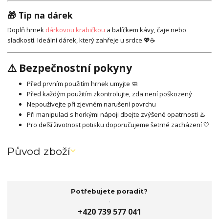
🎁 Tip na dárek
Doplň hrnek
dárkovou krabičkou
a balíčkem kávy, čaje nebo
sladkostí. Ideální dárek, který zahřeje u srdce 💖☕
⚠️ Bezpečnostní pokyny
Před prvním použitím hrnek umyjte 🧼
Před každým použitím zkontrolujte, zda není poškozený
Nepoužívejte při zjevném narušení povrchu
Při manipulaci s horkými nápoji dbejte zvýšené opatrnosti ♨️
Pro delší životnost potisku doporučujeme šetrné zacházení 🤍
Původ zboží
Potřebujete poradit?
+420 739 577 041