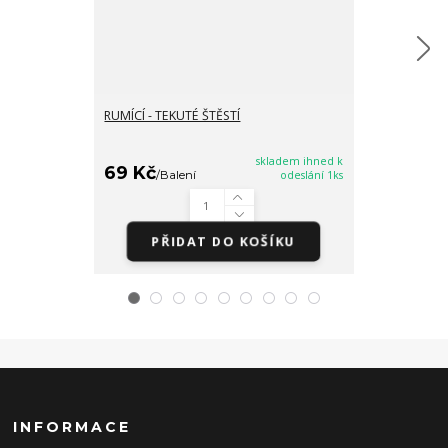
RUMÍCÍ - TEKUTÉ ŠTĚSTÍ
PRO ŠTĚSTÍ - 
MEDVÍDCI
skladem ihned k
69 Kč
69 Kč
/
Balení
odeslání 1ks
/
Bale
PŘIDAT DO KOŠÍKU
PŘI
INFORMACE