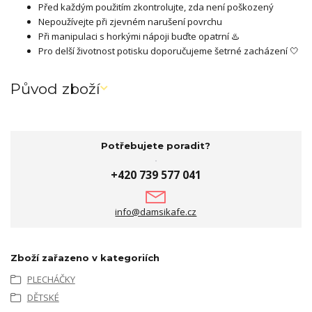
Před každým použitím zkontrolujte, zda není poškozený
Nepoužívejte při zjevném narušení povrchu
Při manipulaci s horkými nápoji buďte opatrní ♨️
Pro delší životnost potisku doporučujeme šetrné zacházení 🤍
Původ zboží
Potřebujete poradit?
+420 739 577 041
info@damsikafe.cz
Zboží zařazeno v kategoriích
PLECHÁČKY
DĚTSKÉ