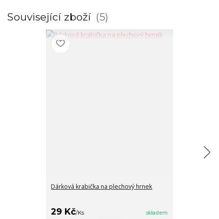
Související zboží
5
Dárková krabička na plechový hrnek
VŠE NEJLEPŠÍ
JEDNOROŽCI
29 Kč
/
Ks
skladem