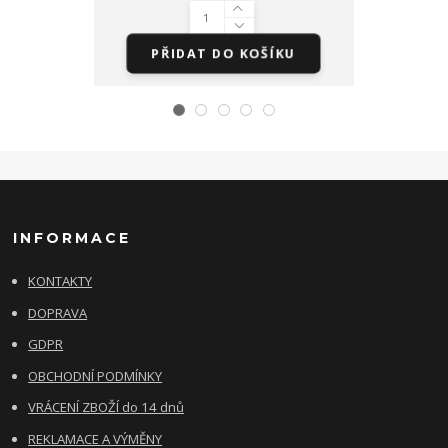
85 Kč
/
Bale
PŘIDAT DO KOŠÍKU
INFORMACE
KONTAKTY
DOPRAVA
GDPR
OBCHODNÍ PODMÍNKY
VRÁCENÍ ZBOŽÍ do 14 dnů
REKLAMACE A VÝMĚNY