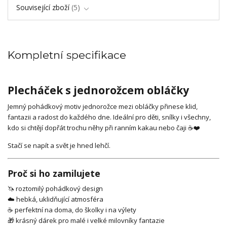
Související zboží
5
Kompletní specifikace
Plecháček s jednorožcem obláčky
Jemný pohádkový motiv jednorožce mezi obláčky přinese klid,
fantazii a radost do každého dne. Ideální pro děti, snílky i všechny,
kdo si chtějí dopřát trochu něhy při ranním kakau nebo čaji ☕❤️
Stačí se napít a svět je hned lehčí.
Proč si ho zamilujete
🦄 roztomilý pohádkový design
☁️ hebká, uklidňující atmosféra
☕ perfektní na doma, do školky i na výlety
🎁 krásný dárek pro malé i velké milovníky fantazie