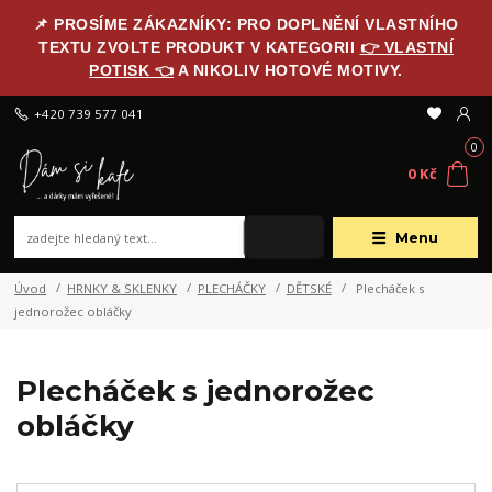
📌 PROSÍME ZÁKAZNÍKY: PRO DOPLNĚNÍ VLASTNÍHO
TEXTU ZVOLTE PRODUKT V KATEGORII
👉 VLASTNÍ
POTISK 👈
A NIKOLIV HOTOVÉ MOTIVY.
+420 739 577 041
0
0 Kč
Menu
Úvod
HRNKY & SKLENKY
PLECHÁČKY
DĚTSKÉ
Plecháček s
jednorožec obláčky
Plecháček s jednorožec
obláčky