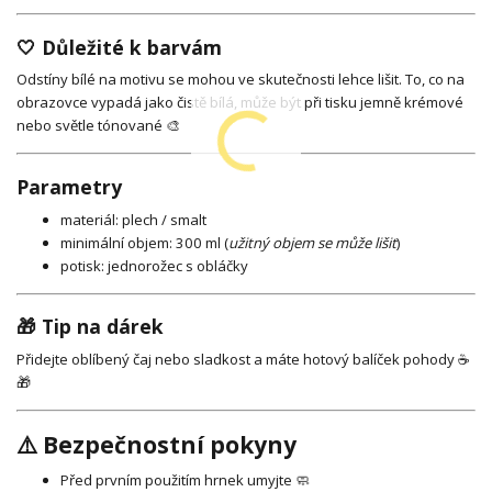
🤍 Důležité k barvám
Odstíny bílé na motivu se mohou ve skutečnosti lehce lišit. To, co na
obrazovce vypadá jako čistě bílá, může být při tisku jemně krémové
nebo světle tónované 🎨
Parametry
materiál: plech / smalt
minimální objem: 300 ml (
užitný objem se může lišit
)
potisk: jednorožec s obláčky
🎁 Tip na dárek
Přidejte oblíbený čaj nebo sladkost a máte hotový balíček pohody ☕
🎁
⚠️ Bezpečnostní pokyny
Před prvním použitím hrnek umyjte 🧼