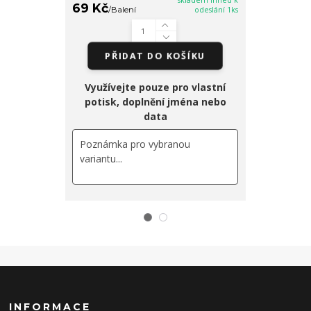
skladem ihned k
69 Kč
/
Balení
odeslání 1ks
PŘIDAT DO KOŠÍKU
Využívejte pouze pro vlastní
potisk, doplnění jména nebo
data
69 Kč
/
Bale
PŘI
INFORMACE