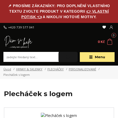
📌 PROSÍME ZÁKAZNÍKY: PRO DOPLNĚNÍ VLASTNÍHO
TEXTU ZVOLTE PRODUKT V KATEGORII
👉 VLASTNÍ
POTISK 👈
A NIKOLIV HOTOVÉ MOTIVY.
+420 739 577 041
0
0 Kč
Menu
Úvod
HRNKY & SKLENKY
PLECHÁČKY
PERSONALIZOVANÉ
Plecháček s logem
Plecháček s logem