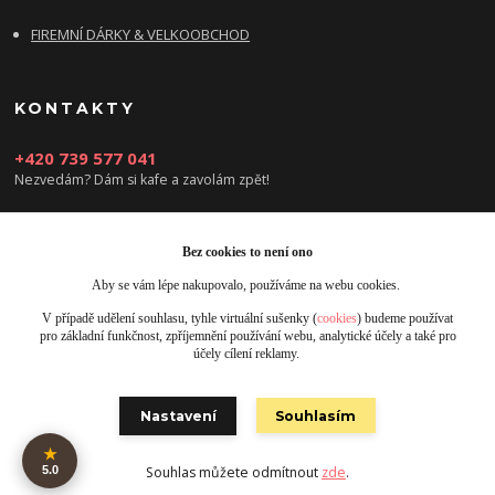
FIREMNÍ DÁRKY & VELKOOBCHOD
KONTAKTY
+420 739 577 041
Nezvedám? Dám si kafe a zavolám zpět!
info@damsikafe.cz
Bez cookies to není ono
Aby se vám lépe nakupovalo, používáme na webu cookies.
V případě udělení souhlasu, tyhle virtuální sušenky (
cookies
) budeme používat
pro základní funkčnost, zpříjemnění používání webu, analytické účely a také pro
účely cílení reklamy.
Upravit sběr cookies.
Nastavení
Souhlasím
Obrázky jsou pouze ilustrativní © 2025 Designed by Damsikafe.cz
★
5.0
Souhlas můžete odmítnout
zde
.
Vytvořeno na
Eshop-rychle.cz