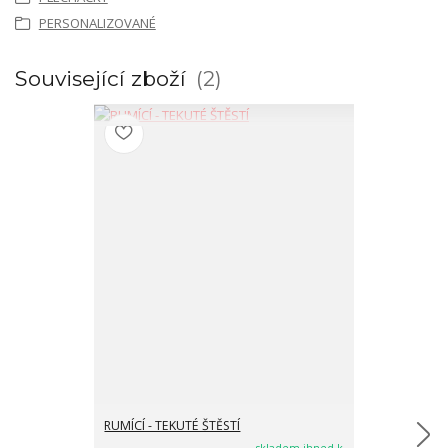
PERSONALIZOVANÉ
Související zboží
2
RUMÍCÍ - TEKUTÉ ŠTĚSTÍ
PRO ŠTĚSTÍ - 
MEDVÍDCI