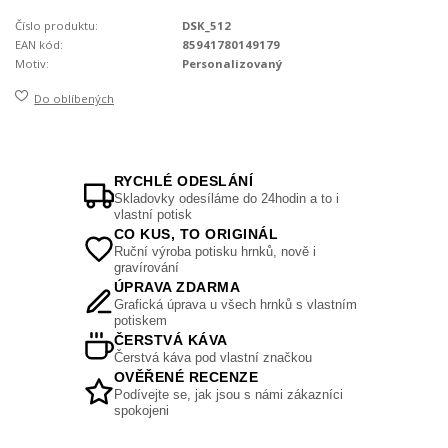
Číslo produktu:
DSK_512
EAN kód:
85941780149179
Motiv:
Personalizovaný
Do oblíbených
RYCHLÉ ODESLÁNÍ
Skladovky odesíláme do 24hodin a to i
vlastní potisk
CO KUS, TO ORIGINÁL
Ruční výroba potisku hrnků, nově i
gravírování
ÚPRAVA ZDARMA
Grafická úprava u všech hrnků s vlastním
potiskem
ČERSTVÁ KÁVA
Čerstvá káva pod vlastní značkou
OVĚŘENÉ RECENZE
Podívejte se, jak jsou s námi zákazníci
spokojeni