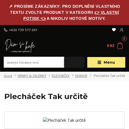
📌 PROSÍME ZÁKAZNÍKY: PRO DOPLNĚNÍ VLASTNÍHO
TEXTU ZVOLTE PRODUKT V KATEGORII
👉 VLASTNÍ
POTISK 👈
A NIKOLIV HOTOVÉ MOTIVY.
+420 739 577 041
0
0 Kč
Menu
Úvod
HRNKY & SKLENKY
PLECHÁČKY
HUMOR
Plecháček Tak určitě
Plecháček Tak určitě