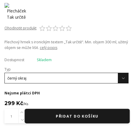
Ohodnotit produkt
Plechový hrnek s ironickým textem „Tak určitě“. Min. objem 300 ml, užitný
objem se může lišit.
celý popis
Dostupnost
Skladem
Typ
Nejsme plátci DPH
299 Kč
/
Ks
PŘIDAT DO KOŠÍKU