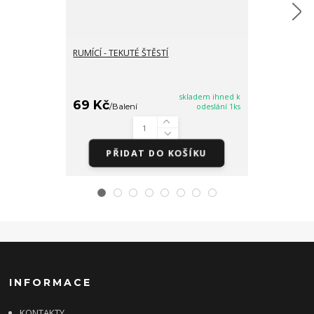
RUMÍCÍ - TEKUTÉ ŠTĚSTÍ
PRO ŠTĚSTÍ - 
MEDVÍDCI
skladem ihned k
69 Kč
69 Kč
/
Balení
odeslání 1ks
/
Bale
PŘIDAT DO KOŠÍKU
PŘI
INFORMACE
KONTAKTY