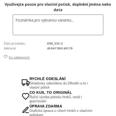
Využívejte pouze pro vlastní potisk, doplnění jména nebo
data
Číslo produktu:
DSK_535-2
EAN kód:
85941780149179
Do oblíbených
RYCHLÉ ODESLÁNÍ
Skladovky odesíláme do 24hodin a to i
vlastní potisk
CO KUS, TO ORIGINÁL
Ruční výroba potisku hrnků, nově i
gravírování
ÚPRAVA ZDARMA
Grafická úprava u všech hrnků s vlastním
potiskem