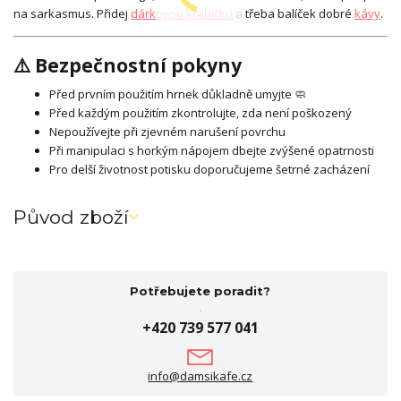
na sarkasmus. Přidej
dárkovou krabičku
a třeba balíček dobré
kávy
.
⚠️ Bezpečnostní pokyny
Před prvním použitím hrnek důkladně umyjte 🧼
Před každým použitím zkontrolujte, zda není poškozený
Nepoužívejte při zjevném narušení povrchu
Při manipulaci s horkým nápojem dbejte zvýšené opatrnosti
Pro delší životnost potisku doporučujeme šetrné zacházení
Původ zboží
Potřebujete poradit?
+420 739 577 041
info@damsikafe.cz