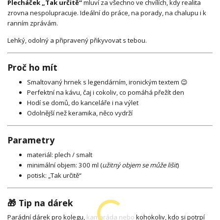
Plecháček „Tak určitě“
mluví za všechno ve chvílích, kdy realita
zrovna nespolupracuje. Ideální do práce, na porady, na chalupu i k
ranním zprávám.
Lehký, odolný a připravený přikyvovat s tebou.
Proč ho mít
Smaltovaný hrnek s legendárním, ironickým textem 😉
Perfektní na kávu, čaj i cokoliv, co pomáhá přežít den
Hodí se domů, do kanceláře i na výlet
Odolnější než keramika, něco vydrží
Parametry
materiál: plech / smalt
minimální objem: 300 ml (
užitný objem se může lišit
)
potisk: „Tak určitě“
🎁 Tip na dárek
Parádní dárek pro kolegu, kamaráda nebo kohokoliv, kdo si potrpí