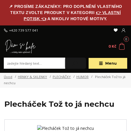
📌 PROSÍME ZÁKAZNÍKY: PRO DOPLNĚNÍ VLASTNÍHO
TEXTU ZVOLTE PRODUKT V KATEGORII
👉 VLASTNÍ
POTISK 👈
A NIKOLIV HOTOVÉ MOTIVY.
+420 739 577 041
0
0 Kč
Menu
Úvod
HRNKY & SKLENKY
PLECHÁČKY
HUMOR
Plecháček Tož to já
nechcu
Plecháček Tož to já nechcu