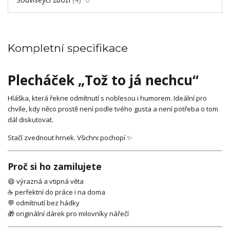
Kompletní specifikace
Plecháček „Tož to já nechcu“
Hláška, která řekne odmítnutí s noblesou i humorem. Ideální pro
chvíle, kdy něco prostě není podle tvého gusta a není potřeba o tom
dál diskutovat.
Stačí zvednout hrnek. Všichni pochopí ✨
Proč si ho zamilujete
😄 výrazná a vtipná věta
☕ perfektní do práce i na doma
💬 odmítnutí bez hádky
🎁 originální dárek pro milovníky nářečí