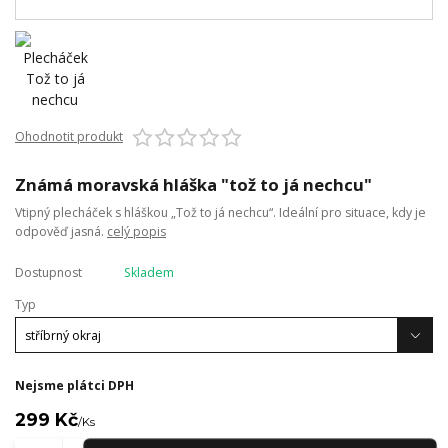
Ohodnotit produkt
Známá moravská hláška "tož to já nechcu"
Vtipný plecháček s hláškou „Tož to já nechcu“. Ideální pro situace, kdy je
odpověď jasná.
celý popis
Dostupnost
Skladem
Typ
Nejsme plátci DPH
299 Kč
/
Ks