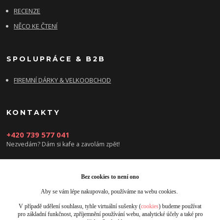
RECENZE
NĚCO KE ČTENÍ
SPOLUPRÁCE & B2B
FIREMNÍ DÁRKY & VELKOOBCHOD
KONTAKTY
+420 739 577 041
Nezvedám? Dám si kafe a zavolám zpět!
info@damsikafe.cz
Bez cookies to není ono
Aby se vám lépe nakupovalo, používáme na webu cookies.
V případě udělení souhlasu, tyhle virtuální sušenky (
cookies
) budeme používat
pro základní funkčnost, zpříjemnění používání webu, analytické účely a také pro