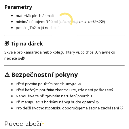
Parametry
materiál: plech / smalt
minimální objem: 300 ml (
užitný objem se může lišit
)
potisk: „Tož to já nechcu“
🎁 Tip na dárek
Skvělé pro kamaráda nebo kolegu, který ví, co chce. A hlavně co
nechce ☕🎁
⚠️ Bezpečnostní pokyny
Před prvním použitím hrnek umyjte 🧼
Před každým použitím zkontrolujte, zda není poškozený
Nepoužívejte při zjevném narušení povrchu
Při manipulaci s horkými nápoji buďte opatrní ♨️
Pro delší životnost potisku doporučujeme šetrné zacházení 🤍
Původ zboží