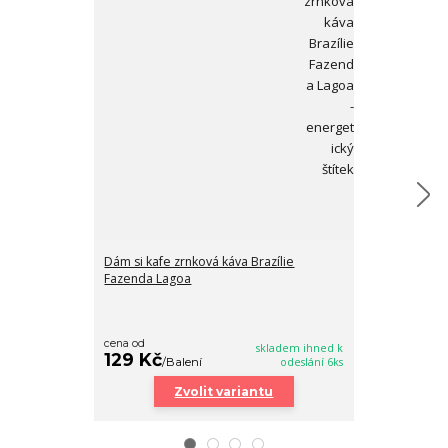
Dám si kafe zrnková káva Brazílie
Dám si kafe zr
Fazenda Lagoa
cena od
skladem ihned k
239 Kč
129 Kč
/
Ba
/
Balení
odeslání 6ks
Zvolit variantu