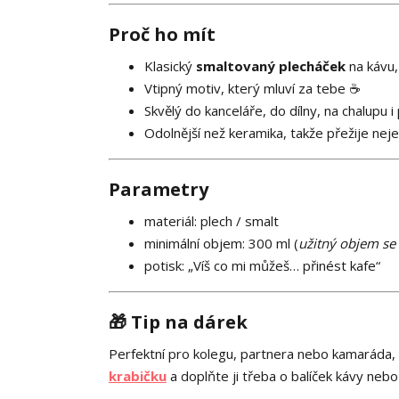
Proč ho mít
Klasický
smaltovaný plecháček
na kávu, 
Vtipný motiv, který mluví za tebe ☕
Skvělý do kanceláře, do dílny, na chalupu i
Odolnější než keramika, takže přežije nej
Parametry
materiál: plech / smalt
minimální objem: 300 ml (
užitný objem se 
potisk: „Víš co mi můžeš… přinést kafe“
🎁 Tip na dárek
Perfektní pro kolegu, partnera nebo kamaráda, 
krabičku
a doplňte ji třeba o balíček kávy nebo