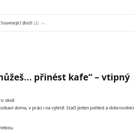
Související zboží
2
můžeš… přinést kafe“ – vtipný
o okolí.
pobaví doma, v práci i na výletě. Stačí jeden pohled a dobrovolníci
 tebou.