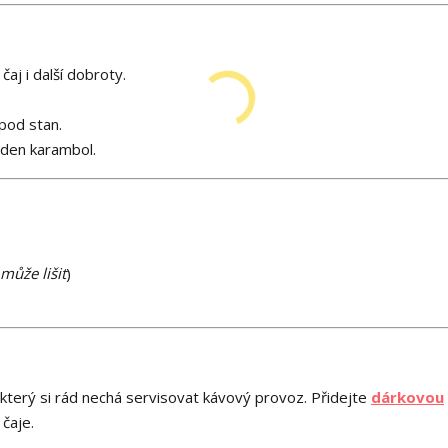
čaj i další dobroty.
 pod stan.
eden karambol.
může lišit
)
který si rád nechá servisovat kávový provoz. Přidejte
dárkovou
 čaje.