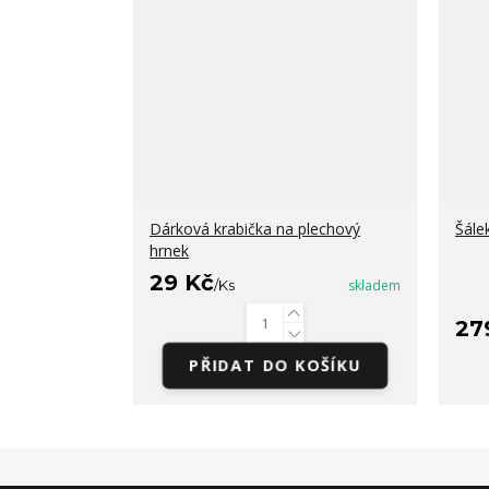
Dárková krabička na plechový
Šále
hrnek
29 Kč
/
Ks
skladem
27
PŘIDAT DO KOŠÍKU