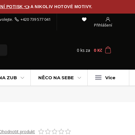
NÍ POTISK 👈
A NIKOLIV HOTOVÉ MOTIVY.
volejte.
+420 739 577 041
Přihlášení
0
ks
za
0 Kč
NA ZUB
NĚCO NA SEBE
Více
Ohodnotit produkt