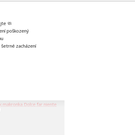
jte 🧼
není poškozený
hu
 šetrné zacházení