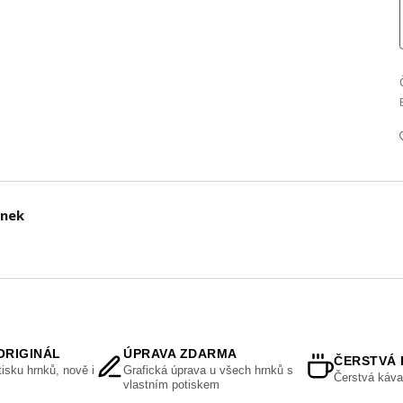
rnek
ORIGINÁL
ÚPRAVA ZDARMA
ČERSTVÁ 
isku hrnků, nově i
Grafická úprava u všech hrnků s
Čerstvá káva
vlastním potiskem