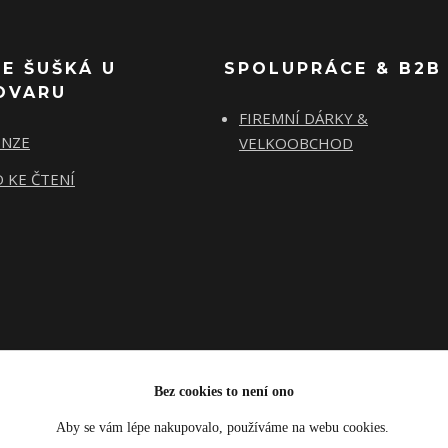
SE ŠUŠKÁ U
SPOLUPRÁCE & B2B
OVARU
FIREMNÍ DÁRKY &
ENZE
VELKOOBCHOD
 KE ČTENÍ
Bez cookies to není ono
Aby se vám lépe nakupovalo, používáme na webu cookies.