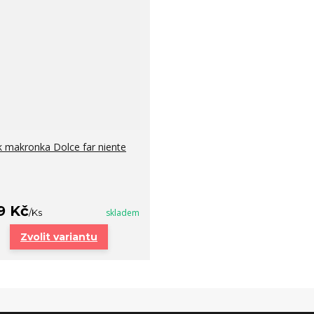
k makronka Dolce far niente
9 Kč
/
Ks
skladem
Zvolit variantu