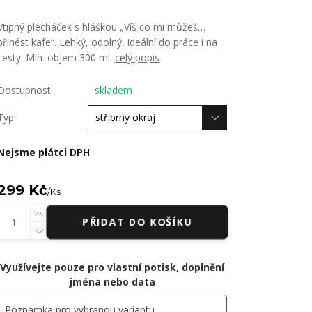
Vtipný plecháček s hláškou „Víš co mi můžeš…
přinést kafe“. Lehký, odolný, ideální do práce i na
cesty. Min. objem 300 ml.
celý popis
Dostupnost
skladem
Typ
Nejsme plátci DPH
299 Kč
/
Ks
PŘIDAT DO KOŠÍKU
Využívejte pouze pro vlastní potisk, doplnění
jména nebo data