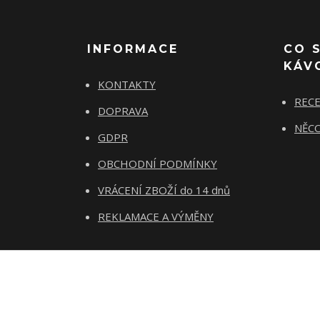
INFORMACE
CO 
KÁV
KONTAKTY
REC
DOPRAVA
NĚCO
GDPR
OBCHODNÍ PODMÍNKY
VRÁCENÍ ZBOŽÍ do 14 dnů
REKLAMACE A VÝMĚNY