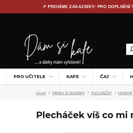
📌 PROSÍME ZÁKAZNÍKY: PRO DOPLNĚNÍ
PRO UČITELE
KAFE
ČAJ
H
Úvod
HRNKY & SKLENKY
PLECHÁČKY
HUMOR
Plecháček víš co mi