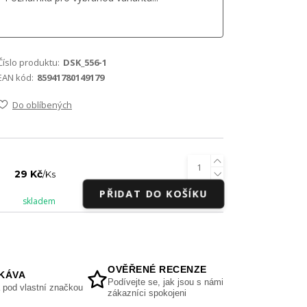
Číslo produktu:
DSK_556-1
EAN kód:
85941780149179
Do oblíbených
29 Kč
/
Ks
PŘIDAT DO KOŠÍKU
skladem
OVĚŘENÉ RECENZE
KÁVA
Podívejte se, jak jsou s námi
 pod vlastní značkou
zákazníci spokojeni