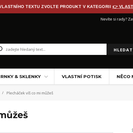
 VLASTNÍHO TEXTU ZVOLTE PRODUKT V KATEGORII
👉 VLAST
Nevíte si rady? Za
HLEDAT
RNKY & SKLENKY
VLASTNÍ POTISK
NĚCO 
Plecháček víš co mi můžeš
 můžeš