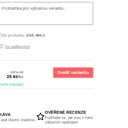
Číslo produktu:
DSK_406-2
Do oblíbených
cena od
Zvolit variantu
25 Kč
/
ks
ned k odeslání
OVĚŘENÉ RECENZE
KÁVA
Podívejte se, jak jsou s námi
 pod vlastní značkou
zákazníci spokojeni