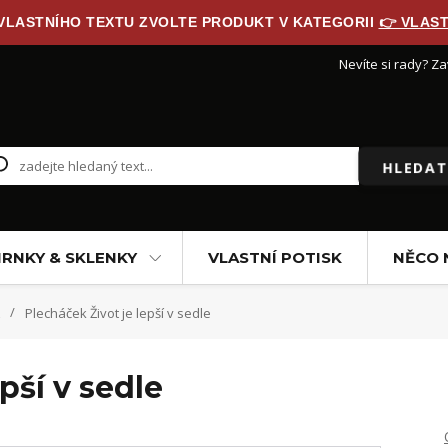
 VLASTNÍHO TEXTU ZVOLTE PRODUKT V KATEGORII
👉 VLAST
Nevíte si rady? Za
HLEDAT
RNKY & SKLENKY
VLASTNÍ POTISK
NĚCO 
Plecháček Život je lepší v sedle
pší v sedle