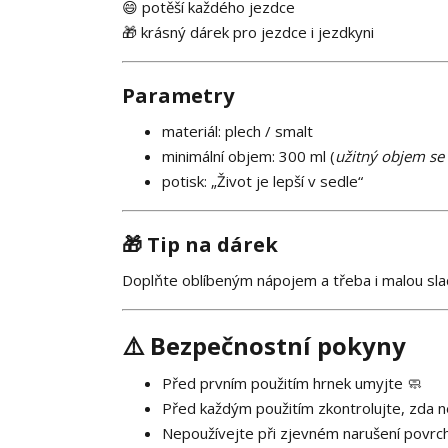
😄 potěší každého jezdce
🎁 krásný dárek pro jezdce i jezdkyni
Parametry
materiál: plech / smalt
minimální objem: 300 ml (
užitný objem se 
potisk: „Život je lepší v sedle“
🎁 Tip na dárek
Doplňte oblíbeným nápojem a třeba i malou sla
⚠️ Bezpečnostní pokyny
Před prvním použitím hrnek umyjte 🧼
Před každým použitím zkontrolujte, zda 
Nepoužívejte při zjevném narušení povrc