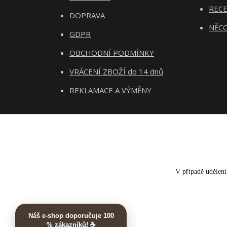
REC
DOPRAVA
NĚCO
GDPR
OBCHODNÍ PODMÍNKY
VRÁCENÍ ZBOŽÍ do 14 dnů
REKLAMACE A VÝMĚNY
V případě udělení 
Náš e-shop doporučuje 100
% zákazníků! ☕