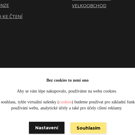
ENZE
VELKOOBCHOD
 KE ČTENÍ
Bez cookies to není ono
Aby se vám lépe nakupovalo, používáme na webu cookies.
Upravit sběr cookies.
souhlasu, tyhle virtuální sušenky (
cookies
) budeme používat pro základní funk
používání webu, analytické účely a také pro účely cílení reklamy.
Obrázky jsou pouze ilustrativní © 2025 Designed by Damsikafe.cz
Nastavení
Souhlasím