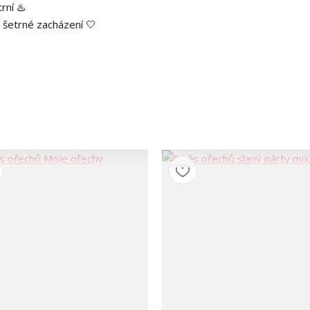
rní ♨️
 šetrné zacházení 🤍