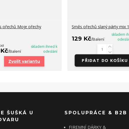
 ořechů Moje ořechy
Směs ořechů slaný párty mix 
skladem i
129 Kč
/
Balení
odeslá
 od
skladem ihned k
 Kč
/
Balení
odeslání
PŘIDAT DO KOŠÍKU
Zvolit variantu
SE ŠUŠKÁ U
SPOLUPRÁCE & B2B
OVARU
FIREMNÍ DÁRKY &