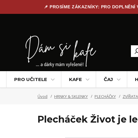
📌 PROSÍME ZÁKAZNÍKY: PRO DOPLNĚNÍ
PRO UČITELE
KAFE
ČAJ
H
Úvod
HRNKY & SKLENKY
PLECHÁČKY
ZVÍŘATA
Plecháček Život je le