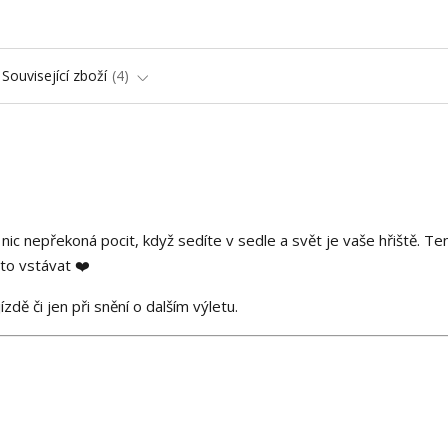
Související zboží
4
e nic nepřekoná pocit, když sedíte v sedle a svět je vaše hřiště. Te
to vstávat ❤️
zdě či jen při snění o dalším výletu.