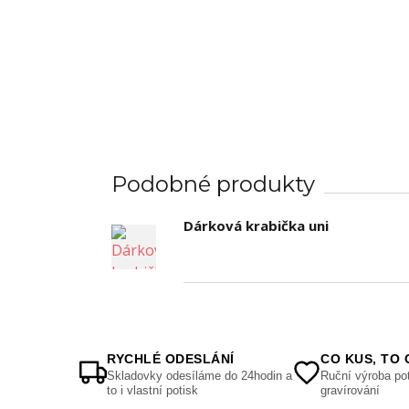
Podobné produkty
Dárková krabička uni
RYCHLÉ ODESLÁNÍ
CO KUS, TO 
Skladovky odesíláme do 24hodin a
Ruční výroba pot
to i vlastní potisk
gravírování