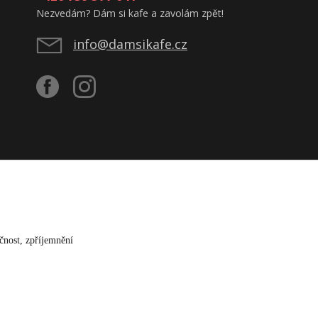
Nezvedám? Dám si kafe a zavolám zpět!
info@damsikafe.cz
čnost, zpříjemnění