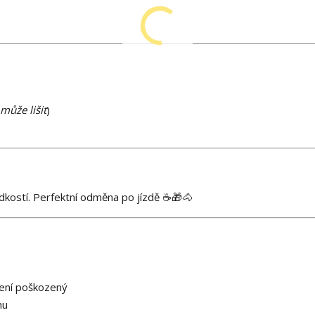
může lišit
)
dkostí. Perfektní odměna po jízdě ☕🎁🐴
není poškozený
hu