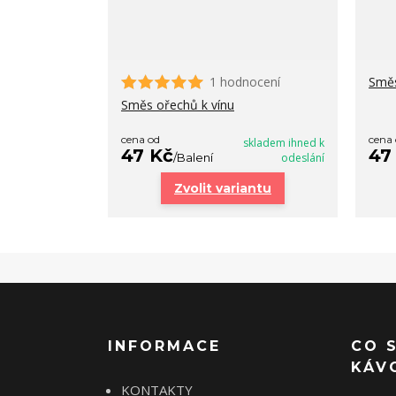
1 hodnocení
Směs
Směs ořechů k vínu
cena od
cena
skladem ihned k
47 Kč
47
/
Balení
odeslání
Zvolit variantu
INFORMACE
CO 
KÁV
KONTAKTY