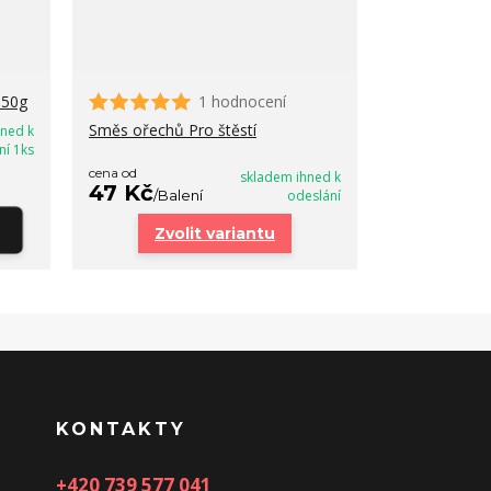
150g
1 hodnocení
Směs ořechů Pro štěstí
hned k
ní 1ks
cena od
skladem ihned k
47 Kč
/
Balení
odeslání
Zvolit variantu
KONTAKTY
+420 739 577 041