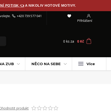
NÍ POTISK 👈
A NIKOLIV HOTOVÉ MOTIVY.
volejte.
+420 739 577 041
Přihlášení
0
ks
za
0 Kč
NA ZUB
NĚCO NA SEBE
Více
Ohodnotit produkt