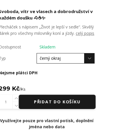
Svoboda, vítr ve vlasech a dobrodružství v
každém doušku 🐴☕✨
Plecháček s nápisem „Život je lepší v sedle“. Skvělý
dárek pro všechny milovníky koní a jízdy.
celý popis
Dostupnost
Skladem
Typ
Nejsme plátci DPH
299 Kč
/
Ks
PŘIDAT DO KOŠÍKU
Využívejte pouze pro vlastní potisk, doplnění
jména nebo data