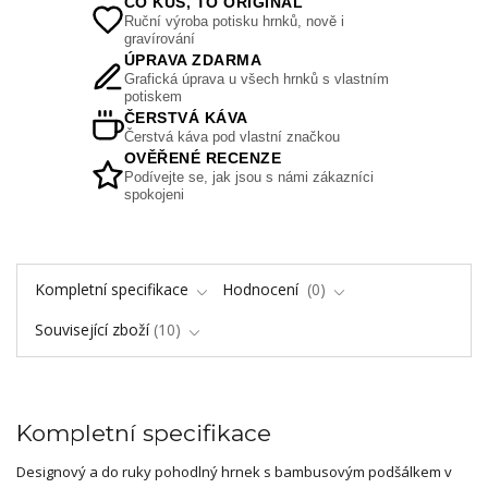
CO KUS, TO ORIGINÁL
Ruční výroba potisku hrnků, nově i
gravírování
ÚPRAVA ZDARMA
Grafická úprava u všech hrnků s vlastním
potiskem
ČERSTVÁ KÁVA
Čerstvá káva pod vlastní značkou
OVĚŘENÉ RECENZE
Podívejte se, jak jsou s námi zákazníci
spokojeni
Kompletní specifikace
Hodnocení
0
Související zboží
10
Kompletní specifikace
Designový a do ruky pohodlný hrnek s bambusovým podšálkem v