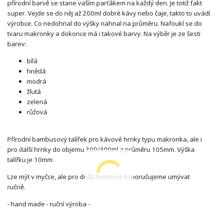
přírodní barvě se stane vaším parťákem na každý den. Je totiž fakt
super. Vejde se do něj až 200ml dobré kávy nebo čaje, takto to uvádí
výrobce. Co nedohnal do výšky nahnal na průměru. Nafoukl se do
tvaru makronky a dokonce má i takové barvy. Na výběr je ze šesti
barev:
bílá
hnědá
modrá
žlutá
zelená
růžová
Přírodní bambusový talířek pro kávové hrnky typu makronka, ale i
pro další hrnky do objemu 300/400ml a průměru 105mm. Výška
talířku je 10mm.
Lze mýt v myčce, ale pro delší životnost doporučujeme umývat
ručně.
- hand made - ruční výroba -