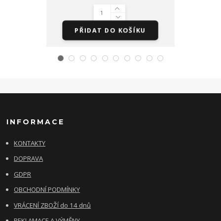
PŘIDAT DO KOŠÍKU
PŘID
INFORMACE
KONTAKTY
DOPRAVA
GDPR
OBCHODNÍ PODMÍNKY
VRÁCENÍ ZBOŽÍ do 14 dnů
REKLAMACE A VÝMĚNY