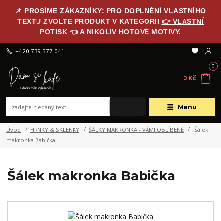
📌 PROSÍME ZÁKAZNÍKY: PRO DOPLNĚNÍ VLASTNÍHO
TEXTU ZVOLTE PRODUKT V KATEGORII
👉 VLASTNÍ
POTISK 👈
A NIKOLIV HOTOVÉ MOTIVY.
+420 739 577 041
0
0 Kč
Menu
Úvod
HRNKY & SKLENKY
ŠÁLKY MAKRONKA - VÁMI OBLÍBENÉ
Šálek
makronka Babička
Šálek makronka Babička