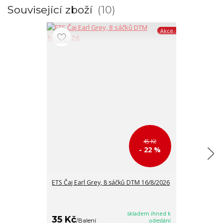
Související zboží
10
Akce
45 Kč
- 22 %
ETS Čaj Earl Grey, 8 sáčků DTM 16/8/2026
ETS Černý čaj 
DTM 16/8/202
skladem ihned k
35 Kč
35 Kč
/
Balení
odeslání
/
Balen