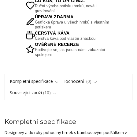
CO KUS, TO ORIGINÁL
Ruční výroba potisku hrnků, nově i
gravírování
ÚPRAVA ZDARMA
Grafická úprava u všech hrnků s vlastním
potiskem
ČERSTVÁ KÁVA
Čerstvá káva pod vlastní značkou
OVĚŘENÉ RECENZE
Podívejte se, jak jsou s námi zákazníci
spokojeni
Kompletní specifikace
Hodnocení
0
Související zboží
10
Kompletní specifikace
Designový a do ruky pohodlný hrnek s bambusovým podšálkem v