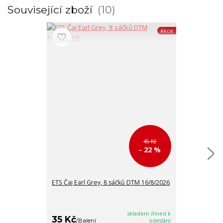
Související zboží
10
Akce
45 Kč
- 22 %
ETS Čaj Earl Grey, 8 sáčků DTM 16/8/2026
ETS Černý čaj 
DTM 16/8/202
skladem ihned k
35 Kč
35 Kč
/
Balení
odeslání
/
Balen