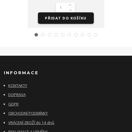
PŘIDAT DO KOŠÍKU
PŘI
INFORMACE
KONTAKTY
DOPRAVA
GDPR
OBCHODNÍ PODMÍNKY
VRÁCENÍ ZBOŽÍ do 14 dnů
REKLAMACE A VÝMĚNY