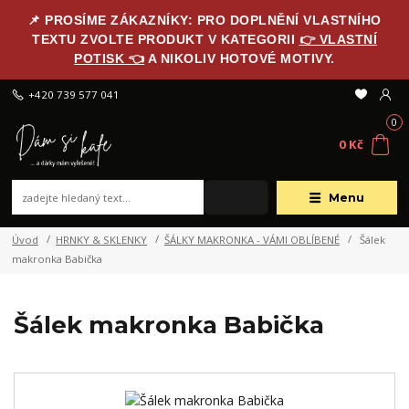
📌 PROSÍME ZÁKAZNÍKY: PRO DOPLNĚNÍ VLASTNÍHO
TEXTU ZVOLTE PRODUKT V KATEGORII
👉 VLASTNÍ
POTISK 👈
A NIKOLIV HOTOVÉ MOTIVY.
+420 739 577 041
0
0 Kč
Menu
Úvod
HRNKY & SKLENKY
ŠÁLKY MAKRONKA - VÁMI OBLÍBENÉ
Šálek
makronka Babička
Šálek makronka Babička