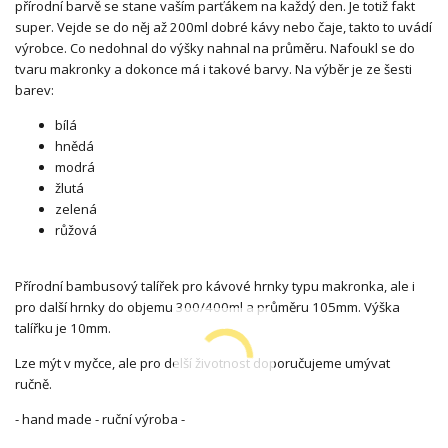
přírodní barvě se stane vaším parťákem na každý den. Je totiž fakt
super. Vejde se do něj až 200ml dobré kávy nebo čaje, takto to uvádí
výrobce. Co nedohnal do výšky nahnal na průměru. Nafoukl se do
tvaru makronky a dokonce má i takové barvy. Na výběr je ze šesti
barev:
bílá
hnědá
modrá
žlutá
zelená
růžová
Přírodní bambusový talířek pro kávové hrnky typu makronka, ale i
pro další hrnky do objemu 300/400ml a průměru 105mm. Výška
talířku je 10mm.
Lze mýt v myčce, ale pro delší životnost doporučujeme umývat
ručně.
- hand made - ruční výroba -