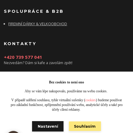
SPOLUPRÁCE & B2B
FIREMNÍ DÁRKY & VELKOOBCHOD
KONTAKTY
+420 739 577 041
Nezvedám? Dám si kafe a zavolám zpět!
info@damsikafe.cz
Bez cookies to není ono
Aby se vám lépe nakupovalo, používáme na webu cookies.
V případě udělení souhlasu, tyhle virtuální sušenky (
cookies
) budeme používat
pro základní funkčnost, zpříjemnění používání webu, analytické účely a také pro
účely cílení reklamy.
Upravit sběr cookies.
Nastavení
Souhlasím