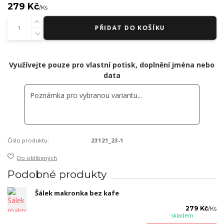
279 Kč
/
Ks
PŘIDAT DO KOŠÍKU
Využívejte pouze pro vlastní potisk, doplnění jména nebo
data
Číslo produktu:
23121_23-1
Do oblíbených
Podobné produkty
Šálek makronka bez kafe
279 Kč
/
Ks
skladem