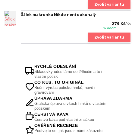
Zvolit variantu
Šálek makronka Nikdo není dokonalý
279 Kč
/
Ks
skladem
Zvolit variantu
RYCHLÉ ODESLÁNÍ
Skladovky odesíláme do 24hodin a to i
vlastní potisk
CO KUS, TO ORIGINÁL
Ruční výroba potisku hrnků, nově i
gravírování
ÚPRAVA ZDARMA
Grafická úprava u všech hrnků s vlastním
potiskem
ČERSTVÁ KÁVA
Čerstvá káva pod vlastní značkou
OVĚŘENÉ RECENZE
Podívejte se, jak jsou s námi zákazníci