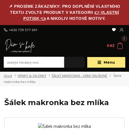
📌 PROSÍME ZÁKAZNÍKY: PRO DOPLNĚNÍ VLASTNÍHO
TEXTU ZVOLTE PRODUKT V KATEGORII
👉 VLASTNÍ
POTISK 👈
A NIKOLIV HOTOVÉ MOTIVY.
+420 739 577 041
0
0 Kč
Menu
Úvod
HRNKY & SKLENKY
ŠÁLKY MAKRONKA - VÁMI OBLÍBENÉ
Šálek
makronka bez mlíka
Šálek makronka bez mlíka