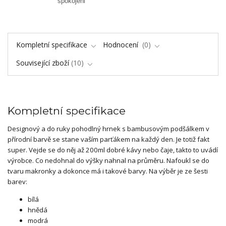
spokojeni
Kompletní specifikace
Hodnocení
0
Související zboží
10
Kompletní specifikace
Designový a do ruky pohodlný hrnek s bambusovým podšálkem v
přírodní barvě se stane vaším parťákem na každý den. Je totiž fakt
super. Vejde se do něj až 200ml dobré kávy nebo čaje, takto to uvádí
výrobce. Co nedohnal do výšky nahnal na průměru. Nafoukl se do
tvaru makronky a dokonce má i takové barvy. Na výběr je ze šesti
barev:
bílá
hnědá
modrá