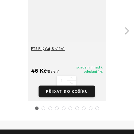
ETS Bílý čaj, 8 sáčků
ETS Brusinky, 
16/8/2026
skladem ihned k
46 Kč
35 Kč
/
Balení
odeslání 1ks
/
Balen
PŘIDAT DO KOŠÍKU
PŘI