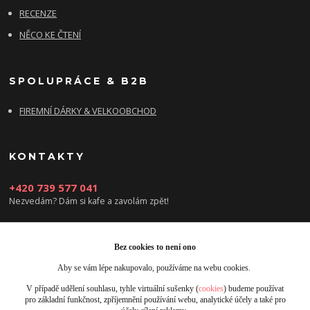
RECENZE
NĚCO KE ČTENÍ
SPOLUPRÁCE & B2B
FIREMNÍ DÁRKY & VELKOOBCHOD
KONTAKTY
+420 739 577 041
Nezvedám? Dám si kafe a zavolám zpět!
info@damsikafe.cz
Bez cookies to není ono
Aby se vám lépe nakupovalo, používáme na webu cookies.
V případě udělení souhlasu, tyhle virtuální sušenky (
cookies
) budeme používat
pro základní funkčnost, zpříjemnění používání webu, analytické účely a také pro