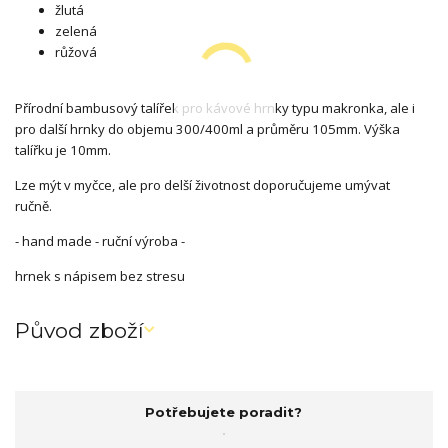
žlutá
zelená
růžová
Přírodní bambusový talířek pro kávové hrnky typu makronka, ale i
pro další hrnky do objemu 300/400ml a průměru 105mm. Výška
talířku je 10mm.
Lze mýt v myčce, ale pro delší životnost doporučujeme umývat
ručně.
- hand made - ruční výroba -
hrnek s nápisem bez stresu
Původ zboží
Potřebujete poradit?