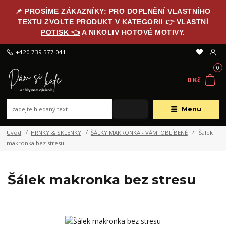
📌 PROSÍME ZÁKAZNÍKY: PRO DOPLNĚNÍ VLASTNÍHO
TEXTU ZVOLTE PRODUKT V KATEGORII
👉 VLASTNÍ
POTISK 👈
A NIKOLIV HOTOVÉ MOTIVY.
+420 739 577 041
0
0 Kč
Menu
Úvod
HRNKY & SKLENKY
ŠÁLKY MAKRONKA - VÁMI OBLÍBENÉ
Šálek
makronka bez stresu
Šálek makronka bez stresu