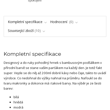
spokojeni
Kompletní specifikace
Hodnocení
0
Související zboží
10
Kompletní specifikace
Designový a do ruky pohodlný hrnek s bambusovým podšálkem v
přírodní barvě se stane vaším parťákem na každý den. Je totiž fakt
super. Vejde se do něj až 200ml dobré kávy nebo čaje, takto to uvádí
výrobce. Co nedohnal do výšky nahnal na průměru. Nafoukl se do
tvaru makronky a dokonce má i takové barvy. Na výběr je ze šesti
barev:
bílá
hnědá
modrá