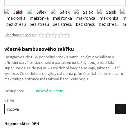
Ohodnotit produkt
včetně bambusového talířku
Designový a do ruky pohodlný hrnek s bambusovým podšálkem v
přírodní barvě se stane vaším parťákem na každý den. Je totiž fakt
super. Vejde se do něj až 200ml dobré kávy nebo čaje, takto to uvádí
výrobce. Co nedohnal do výšky nahnal na průměru. Nafoukl se do tvaru
makronky a dokonce má i takové barv...
celý popis
Dostupnost
Růžová skladem
Barva
Nejsme plátci DPH