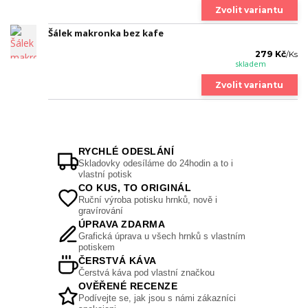
Zvolit variantu
Šálek makronka bez kafe
279 Kč
/
Ks
skladem
Zvolit variantu
RYCHLÉ ODESLÁNÍ
Skladovky odesíláme do 24hodin a to i
vlastní potisk
CO KUS, TO ORIGINÁL
Ruční výroba potisku hrnků, nově i
gravírování
ÚPRAVA ZDARMA
Grafická úprava u všech hrnků s vlastním
potiskem
ČERSTVÁ KÁVA
Čerstvá káva pod vlastní značkou
OVĚŘENÉ RECENZE
Podívejte se, jak jsou s námi zákazníci