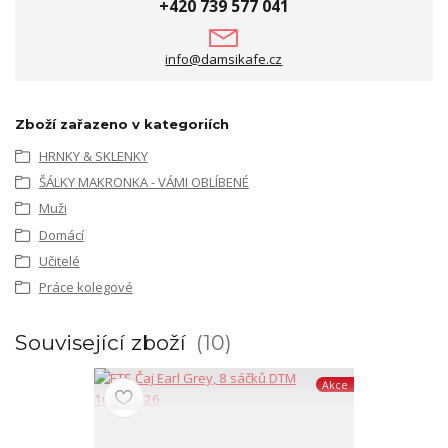
+420 739 577 041
info@damsikafe.cz
Zboží zařazeno v kategoriích
HRNKY & SKLENKY
ŠÁLKY MAKRONKA - VÁMI OBLÍBENÉ
Muži
Domácí
Učitelé
Práce kolegové
Související zboží
10
Akce