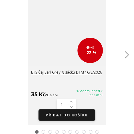
45 Kč
- 22 %
ETS Čaj Earl Grey, 8 sáčků DTM 16/8/2026
ETS Černý čaj 
DTM 16/8/202
skladem ihned k
35 Kč
35 Kč
/
Balení
odeslání
/
Balen
PŘIDAT DO KOŠÍKU
PŘI