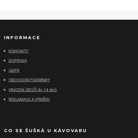
INFORMACE
KONTAKTY
DOPRAVA
GDPR
OBCHODNÍ PODMÍNKY
VRÁCENÍ ZBOŽÍ do 14 dnů
REKLAMACE A VÝMĚNY
CO SE ŠUŠKÁ U KÁVOVARU