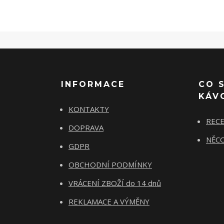
INFORMACE
CO 
KÁV
KONTAKTY
REC
DOPRAVA
NĚCO
GDPR
OBCHODNÍ PODMÍNKY
VRÁCENÍ ZBOŽÍ do 14 dnů
REKLAMACE A VÝMĚNY