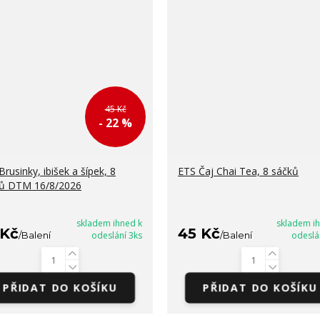
45 Kč
- 22 %
Brusinky, ibišek a šípek, 8
ETS Čaj Chai Tea, 8 sáčků
ů DTM 16/8/2026
skladem ihned k
skladem i
 Kč
45 Kč
/
Balení
odeslání 3ks
/
Balení
odeslá
PŘIDAT DO KOŠÍKU
PŘIDAT DO KOŠÍKU