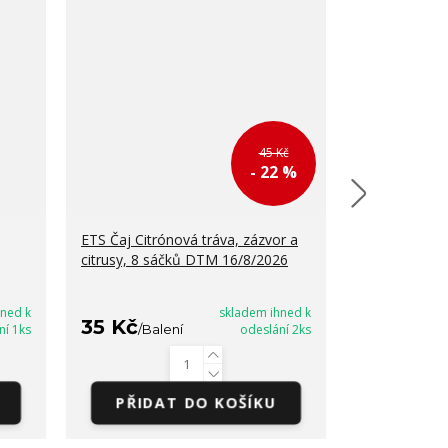
45 Kč
- 22 %
ETS Čaj Citrónová tráva, zázvor a
ETS Čaj Earl
citrusy, 8 sáčků DTM 16/8/2026
16/8/2026
hned k
skladem ihned k
35 Kč
35 Kč
ní 1ks
/
Balení
odeslání 2ks
/
Bal
PŘIDAT DO KOŠÍKU
PŘIDA