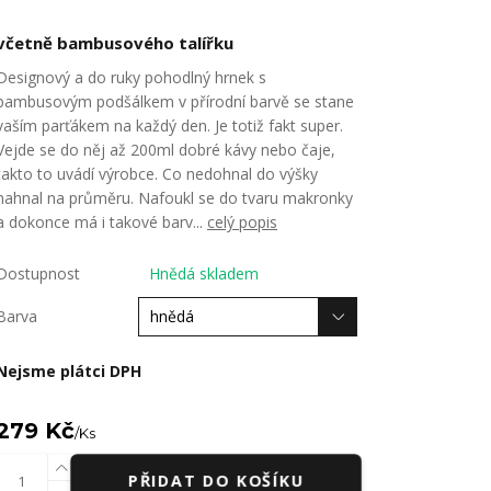
včetně bambusového talířku
Designový a do ruky pohodlný hrnek s
bambusovým podšálkem v přírodní barvě se stane
vaším parťákem na každý den. Je totiž fakt super.
Vejde se do něj až 200ml dobré kávy nebo čaje,
takto to uvádí výrobce. Co nedohnal do výšky
nahnal na průměru. Nafoukl se do tvaru makronky
a dokonce má i takové barv...
celý popis
Dostupnost
Hnědá skladem
Barva
Nejsme plátci DPH
279 Kč
/
Ks
PŘIDAT DO KOŠÍKU