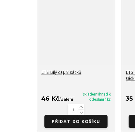
ETS Bílý čaj, 8 sáčků
ETS 
sáčk
skladem ihned k
46 Kč
35
/
Balení
odeslání 1ks
PŘIDAT DO KOŠÍKU