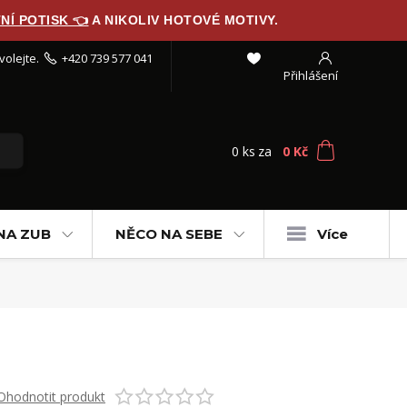
NÍ POTISK 👈
A NIKOLIV HOTOVÉ MOTIVY.
volejte.
+420 739 577 041
Přihlášení
0
ks
za
0 Kč
NA ZUB
NĚCO NA SEBE
Více
Ohodnotit produkt