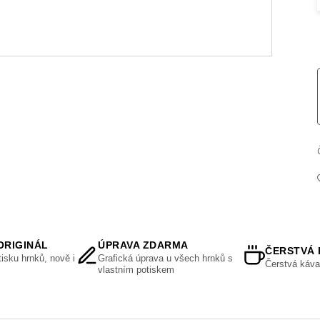
ORIGINÁL
ÚPRAVA ZDARMA
ČERSTVÁ 
isku hrnků, nově i
Grafická úprava u všech hrnků s
Čerstvá káva
vlastním potiskem