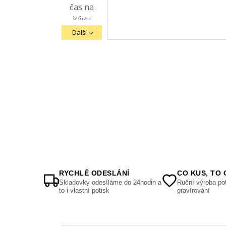
Další
RYCHLÉ ODESLÁNÍ
CO KUS, TO 
Skladovky odesíláme do 24hodin a
Ruční výroba pot
to i vlastní potisk
gravírování