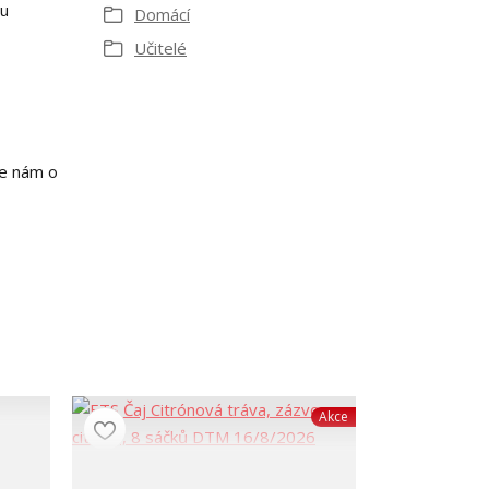
ru
Domácí
Učitelé
te nám o
Akce