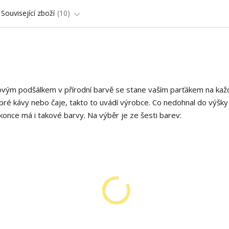
Související zboží
10
vým podšálkem v přírodní barvě se stane vaším parťákem na kaž
obré kávy nebo čaje, takto to uvádí výrobce. Co nedohnal do výšky
once má i takové barvy. Na výběr je ze šesti barev: