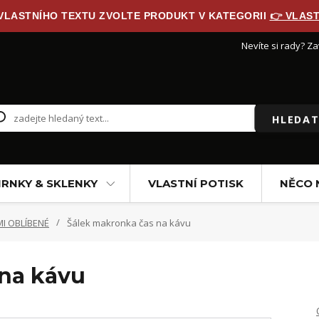
 VLASTNÍHO TEXTU ZVOLTE PRODUKT V KATEGORII
👉 VLAST
Nevíte si rady? Za
HLEDAT
RNKY & SKLENKY
VLASTNÍ POTISK
NĚCO 
I OBLÍBENÉ
Šálek makronka čas na kávu
na kávu