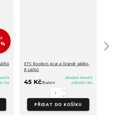
Kč
2 %
sáčků
ETS Rooibos Acai a Granát jablko,
ETS Super ov
8 sáčků
DTM 16/8/2
hned k
skladem ihned k
45 Kč
35 Kč
ní 1ks
/
Balení
odeslání 3ks
/
Bal
PŘIDAT DO KOŠÍKU
PŘIDA