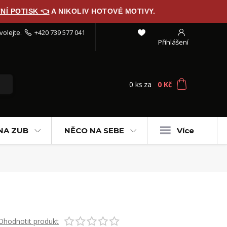
NÍ POTISK 👈
A NIKOLIV HOTOVÉ MOTIVY.
volejte.
+420 739 577 041
Přihlášení
0
ks
za
0 Kč
NA ZUB
NĚCO NA SEBE
Více
Ohodnotit produkt