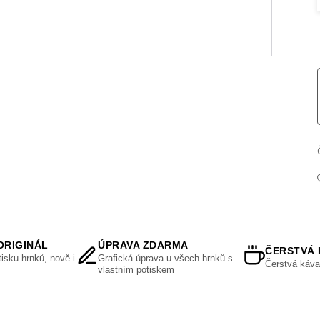
ORIGINÁL
ÚPRAVA ZDARMA
ČERSTVÁ 
isku hrnků, nově i
Grafická úprava u všech hrnků s
Čerstvá káva
vlastním potiskem