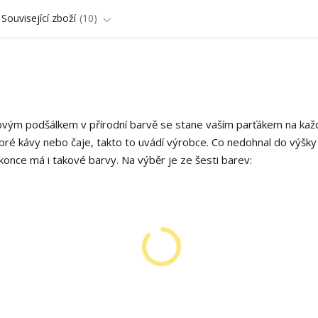
Související zboží
10
vým podšálkem v přírodní barvě se stane vaším parťákem na kaž
obré kávy nebo čaje, takto to uvádí výrobce. Co nedohnal do výšky
once má i takové barvy. Na výběr je ze šesti barev: