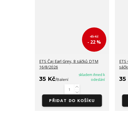
45 Kč
- 22 %
ETS Čaj Earl Grey, 8 sáčků DTM
ETS 
16/8/2026
sáčk
skladem ihned k
35 Kč
35
/
Balení
odeslání
PŘIDAT DO KOŠÍKU