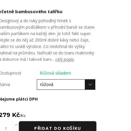
včetně bambusového talířku
Designový a do ruky pohodlný hrnek s
bambusovým podšálkem v přírodní barvě se stane
vaším parťákem na každý den. Je totiž fakt super.
Vejde se do něj až 200ml dobré kávy nebo čaje,
takto to uvádí výrobce. Co nedohnal do výšky
nahnal na průměru. Nafoukl se do tvaru makronky
a dokonce má i takové barv...
celý popis
Dostupnost
Růžová skladem
Barva
Nejsme plátci DPH
279 Kč
/
Ks
PŘIDAT DO KOŠÍKU