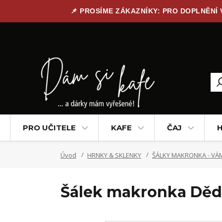
📌 PROSÍME ZÁKAZNÍKY: PRO DOPLNĚNÍ
PRO UČITELE
KAFE
ČAJ
H
Úvod
HRNKY & SKLENKY
ŠÁLKY MAKRONKA - VÁM
Šálek makronka Dě