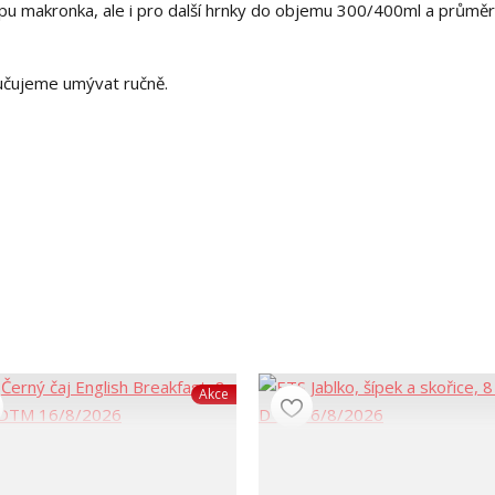
ypu makronka, ale i pro další hrnky do objemu 300/400ml a průmě
ručujeme umývat ručně.
Akce