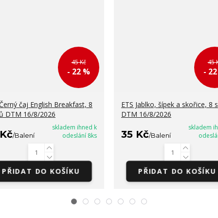
45 Kč
45 
- 22 %
- 2
Černý čaj English Breakfast, 8
ETS Jablko, šípek a skořice, 8 
ů DTM 16/8/2026
DTM 16/8/2026
skladem ihned k
skladem i
 Kč
35 Kč
/
Balení
odeslání 8ks
/
Balení
odeslá
PŘIDAT DO KOŠÍKU
PŘIDAT DO KOŠÍKU