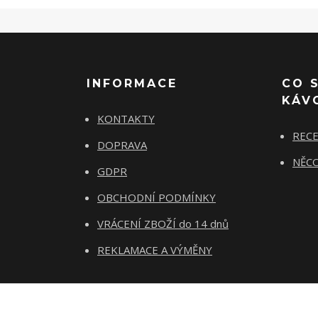
INFORMACE
CO 
KÁV
KONTAKTY
REC
DOPRAVA
NĚCO
GDPR
OBCHODNÍ PODMÍNKY
VRÁCENÍ ZBOŽÍ do 14 dnů
REKLAMACE A VÝMĚNY