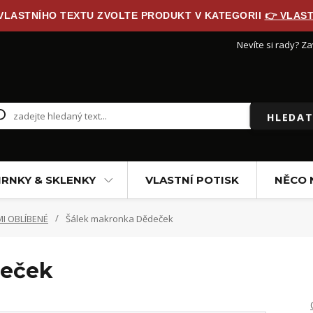
 VLASTNÍHO TEXTU ZVOLTE PRODUKT V KATEGORII
👉 VLAST
Nevíte si rady? Za
HLEDAT
RNKY & SKLENKY
VLASTNÍ POTISK
NĚCO 
I OBLÍBENÉ
Šálek makronka Dědeček
deček