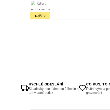
Další
RYCHLÉ ODESLÁNÍ
CO KUS, TO 
Skladovky odesíláme do 24hodin a
Ruční výroba pot
to i vlastní potisk
gravírování