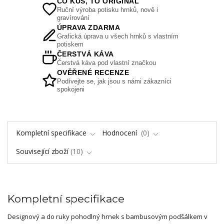
CO KUS, TO ORIGINÁL
Ruční výroba potisku hrnků, nově i
gravírování
ÚPRAVA ZDARMA
Grafická úprava u všech hrnků s vlastním
potiskem
ČERSTVÁ KÁVA
Čerstvá káva pod vlastní značkou
OVĚŘENÉ RECENZE
Podívejte se, jak jsou s námi zákazníci
spokojeni
Kompletní specifikace
Hodnocení
0
Související zboží
10
Kompletní specifikace
Designový a do ruky pohodlný hrnek s bambusovým podšálkem v