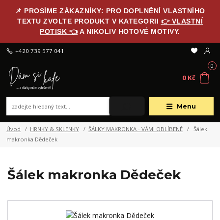
📌 PROSÍME ZÁKAZNÍKY: PRO DOPLNĚNÍ VLASTNÍHO
TEXTU ZVOLTE PRODUKT V KATEGORII
👉 VLASTNÍ
POTISK 👈
A NIKOLIV HOTOVÉ MOTIVY.
+420 739 577 041
0
0 Kč
Menu
Úvod
HRNKY & SKLENKY
ŠÁLKY MAKRONKA - VÁMI OBLÍBENÉ
Šálek
makronka Dědeček
Šálek makronka Dědeček