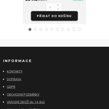
PŘIDAT DO KOŠÍKU
PŘID
INFORMACE
KONTAKTY
DOPRAVA
GDPR
OBCHODNÍ PODMÍNKY
VRÁCENÍ ZBOŽÍ do 14 dnů