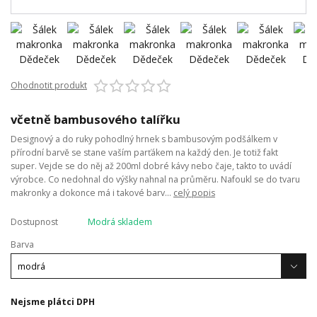
Ohodnotit produkt
včetně bambusového talířku
Designový a do ruky pohodlný hrnek s bambusovým podšálkem v
přírodní barvě se stane vaším parťákem na každý den. Je totiž fakt
super. Vejde se do něj až 200ml dobré kávy nebo čaje, takto to uvádí
výrobce. Co nedohnal do výšky nahnal na průměru. Nafoukl se do tvaru
makronky a dokonce má i takové barv...
celý popis
Dostupnost
Modrá skladem
Barva
Nejsme plátci DPH