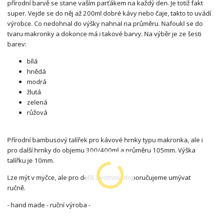
přírodní barvě se stane vaším parťákem na každý den. Je totiž fakt
super. Vejde se do něj až 200ml dobré kávy nebo čaje, takto to uvádí
výrobce. Co nedohnal do výšky nahnal na průměru. Nafoukl se do
tvaru makronky a dokonce má i takové barvy. Na výběr je ze šesti
barev:
bílá
hnědá
modrá
žlutá
zelená
růžová
Přírodní bambusový talířek pro kávové hrnky typu makronka, ale i
pro další hrnky do objemu 300/400ml a průměru 105mm. Výška
talířku je 10mm.
Lze mýt v myčce, ale pro delší životnost doporučujeme umývat
ručně.
- hand made - ruční výroba -