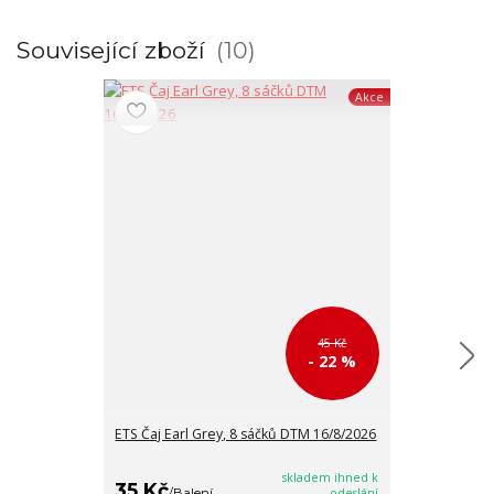
Související zboží
10
Akce
45 Kč
- 22 %
ETS Čaj Earl Grey, 8 sáčků DTM 16/8/2026
ETS Černý čaj 
DTM 16/8/202
skladem ihned k
35 Kč
35 Kč
/
Balení
odeslání
/
Balen