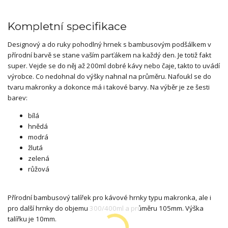
Kompletní specifikace
Designový a do ruky pohodlný hrnek s bambusovým podšálkem v
přírodní barvě se stane vaším parťákem na každý den. Je totiž fakt
super. Vejde se do něj až 200ml dobré kávy nebo čaje, takto to uvádí
výrobce. Co nedohnal do výšky nahnal na průměru. Nafoukl se do
tvaru makronky a dokonce má i takové barvy. Na výběr je ze šesti
barev:
bílá
hnědá
modrá
žlutá
zelená
růžová
Přírodní bambusový talířek pro kávové hrnky typu makronka, ale i
pro další hrnky do objemu 300/400ml a průměru 105mm. Výška
talířku je 10mm.