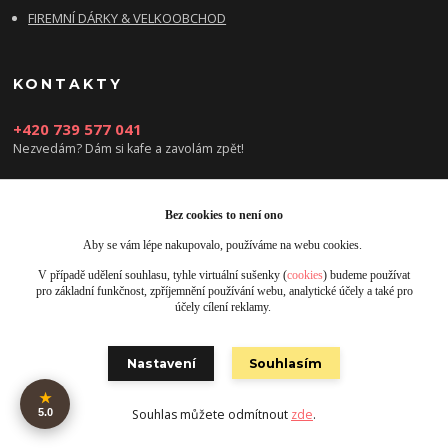
FIREMNÍ DÁRKY & VELKOOBCHOD
KONTAKTY
+420 739 577 041
Nezvedám? Dám si kafe a zavolám zpět!
info@damsikafe.cz
Bez cookies to není ono
Aby se vám lépe nakupovalo, používáme na webu cookies.
V případě udělení souhlasu, tyhle virtuální sušenky (
cookies
) budeme používat
pro základní funkčnost, zpříjemnění používání webu, analytické účely a také pro
účely cílení reklamy.
Upravit sběr cookies.
Nastavení
Souhlasím
Obrázky jsou pouze ilustrativní © 2025 Designed by Damsikafe.cz
★
5.0
Souhlas můžete odmítnout
zde
.
Vytvořeno na
Eshop-rychle.cz