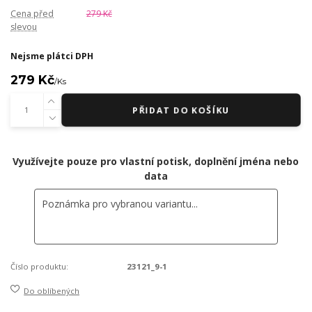
Cena před
279 Kč
slevou
Nejsme plátci DPH
279 Kč
/
Ks
PŘIDAT DO KOŠÍKU
Využívejte pouze pro vlastní potisk, doplnění jména nebo
data
Číslo produktu:
23121_9-1
Do oblíbených