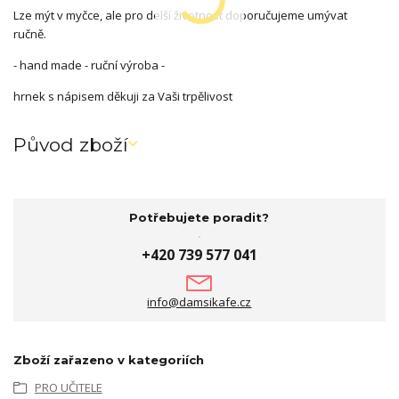
Lze mýt v myčce, ale pro delší životnost doporučujeme umývat
ručně.
- hand made - ruční výroba -
hrnek s nápisem děkuji za Vaši trpělivost
Původ zboží
Potřebujete poradit?
+420 739 577 041
info@damsikafe.cz
Zboží zařazeno v kategoriích
PRO UČITELE