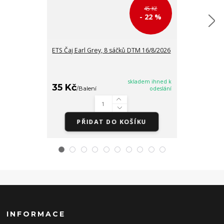
45 Kč
- 22 %
ETS Čaj Earl Grey, 8 sáčků DTM 16/8/2026
ETS Čaj Citróno
8 sáčků DTM 1
skladem ihned k
35 Kč
35 Kč
/
Balení
odeslání
/
Balen
PŘIDAT DO KOŠÍKU
PŘI
INFORMACE