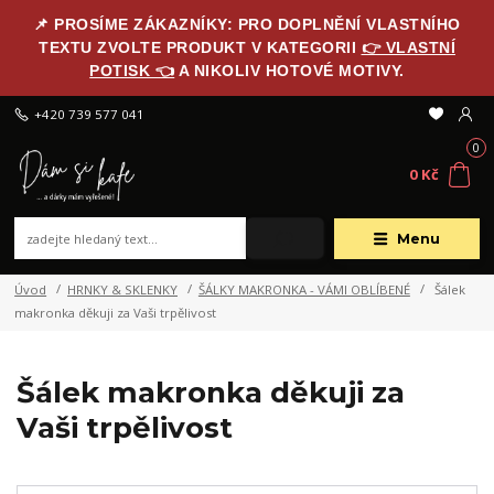
📌 PROSÍME ZÁKAZNÍKY: PRO DOPLNĚNÍ VLASTNÍHO
TEXTU ZVOLTE PRODUKT V KATEGORII
👉 VLASTNÍ
POTISK 👈
A NIKOLIV HOTOVÉ MOTIVY.
+420 739 577 041
0
0 Kč
Menu
Úvod
HRNKY & SKLENKY
ŠÁLKY MAKRONKA - VÁMI OBLÍBENÉ
Šálek
makronka děkuji za Vaši trpělivost
Šálek makronka děkuji za
Vaši trpělivost