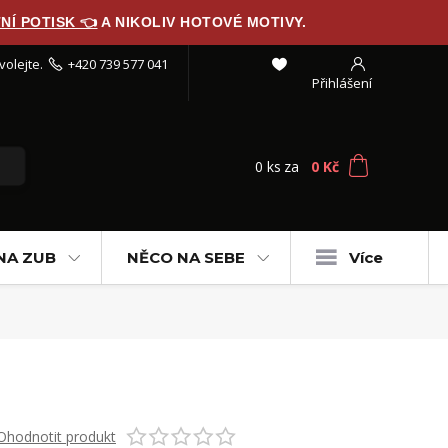
NÍ POTISK 👈
A NIKOLIV HOTOVÉ MOTIVY.
volejte.
+420 739 577 041
Přihlášení
0
ks
za
0 Kč
NA ZUB
NĚCO NA SEBE
Více
Ohodnotit produkt