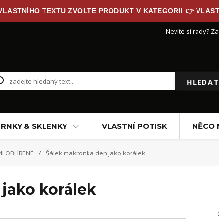
 VLASTNÍHO TEXTU ZVOLTE PRODUKT V KATEGORII
👉 VLAST
Nevíte si rady? Za
HLEDAT
RNKY & SKLENKY
VLASTNÍ POTISK
NĚCO 
I OBLÍBENÉ
Šálek makronka den jako korálek
jako korálek