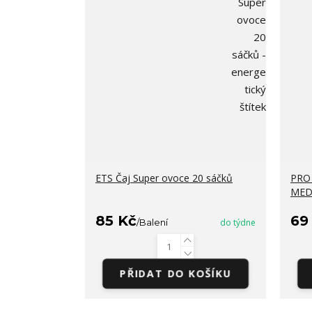
ETS Čaj Super ovoce 20 sáčků
PRO 
MED
85 Kč
69
/
Balení
do týdne
PŘIDAT DO KOŠÍKU