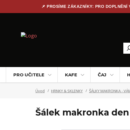
📌 PROSÍME ZÁKAZNÍKY: PRO DOPLNĚNÍ
PRO UČITELE
KAFE
ČAJ
H
Úvod
HRNKY & SKLENKY
ŠÁLKY MAKRONKA - VÁM
Šálek makronka den 