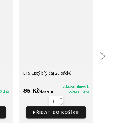
ETS Čistý bílý čaj 20 sáčků
ETS Zelený ča
katedrála
skladem ihned k
85 Kč
0 dnů
/
Balení
odeslání 2ks
113 Kč
/
Ba
PŘIDAT DO KOŠÍKU