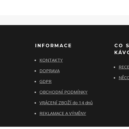
INFORMACE
CO 
KÁV
KONTAKTY
REC
DOPRAVA
NĚCO
GDPR
OBCHODNÍ PODMÍNKY
VRÁCENÍ ZBOŽÍ do 14 dnů
REKLAMACE A VÝMĚNY