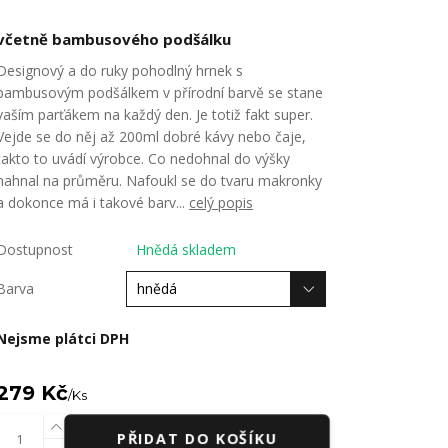
včetně bambusového podšálku
Designový a do ruky pohodlný hrnek s
bambusovým podšálkem v přírodní barvě se stane
vaším parťákem na každý den. Je totiž fakt super.
Vejde se do něj až 200ml dobré kávy nebo čaje,
takto to uvádí výrobce. Co nedohnal do výšky
nahnal na průměru. Nafoukl se do tvaru makronky
a dokonce má i takové barv...
celý popis
Dostupnost
Hnědá skladem
Barva
Nejsme plátci DPH
279 Kč
/
Ks
PŘIDAT DO KOŠÍKU