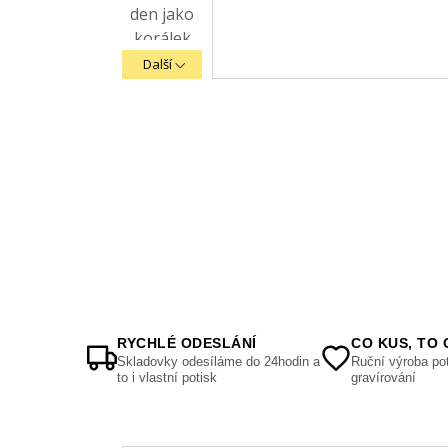
Další
RYCHLÉ ODESLÁNÍ
CO KUS, TO 
Skladovky odesíláme do 24hodin a
Ruční výroba pot
to i vlastní potisk
gravírování