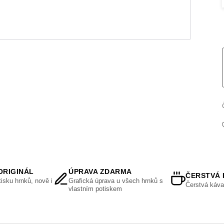
ORIGINÁL
ÚPRAVA ZDARMA
ČERSTVÁ 
isku hrnků, nově i
Grafická úprava u všech hrnků s
Čerstvá káva
vlastním potiskem