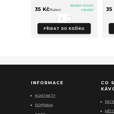
skladem ihned k
35 Kč
35
/
Balení
odeslání
PŘIDAT DO KOŠÍKU
INFORMACE
CO 
KÁV
KONTAKTY
REC
DOPRAVA
NĚCO