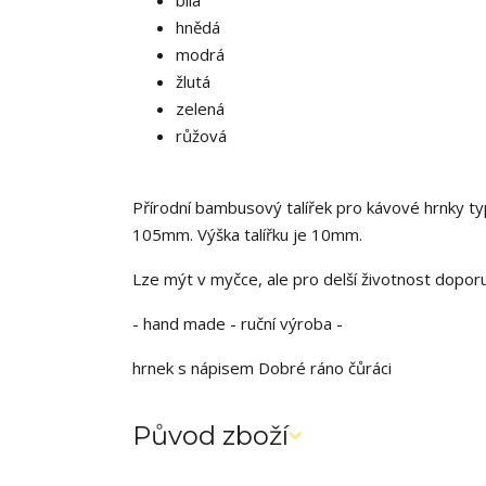
bílá
hnědá
modrá
žlutá
zelená
růžová
Přírodní bambusový talířek pro kávové hrnky t
105mm. Výška talířku je 10mm.
Lze mýt v myčce, ale pro delší životnost dopo
- hand made - ruční výroba -
hrnek s nápisem Dobré ráno čůráci
Původ zboží