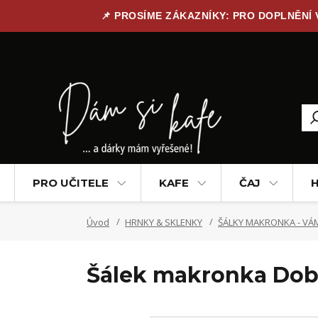
📌 PROSÍME ZÁKAZNÍKY: PRO DOPLNĚNÍ
PRO UČITELE
KAFE
ČAJ
H
Úvod
HRNKY & SKLENKY
ŠÁLKY MAKRONKA - VÁM
Šálek makronka Dobr