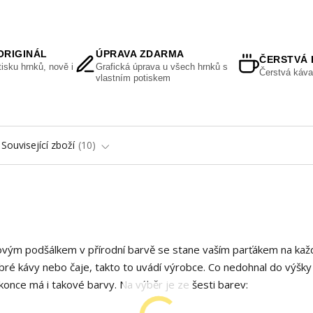
ORIGINÁL
ÚPRAVA ZDARMA
ČERSTVÁ 
isku hrnků, nově i
Grafická úprava u všech hrnků s
Čerstvá káva
vlastním potiskem
Související zboží
10
vým podšálkem v přírodní barvě se stane vaším parťákem na kaž
obré kávy nebo čaje, takto to uvádí výrobce. Co nedohnal do výšky
once má i takové barvy. Na výběr je ze šesti barev: