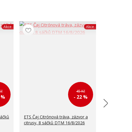
Akce
Akce
Kč
45 Kč
2 %
- 22 %
sáčků
ETS Čaj Citrónová tráva, zázvor a
ETS Super ov
citrusy, 8 sáčků DTM 16/8/2026
DTM 16/8/2