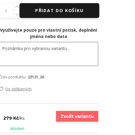
PŘIDAT DO KOŠÍKU
Využívejte pouze pro vlastní potisk, doplnění
jména nebo data
Číslo produktu:
23121_26
Do oblíbených
Zvolit variantu
279 Kč
/
Ks
skladem