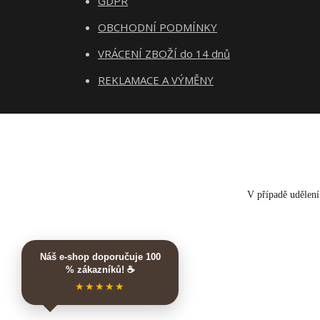
GDPR
OBCHODNÍ PODMÍNKY
VRÁCENÍ ZBOŽÍ do 14 dnů
REKLAMACE A VÝMĚNY
V případě udělení 
Náš e-shop doporučuje 100
% zákazníků! ☕
★★★★★