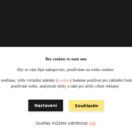
Bez cookies to není ono
Aby se vám lépe nakupovalo, používáme na webu cookies.
Upravit sběr cookies.
souhlasu, tyhle virtuální sušenky (
cookies
) budeme používat pro základní funk
používání webu, analytické účely a také pro účely cílení reklamy.
Obrázky jsou pouze ilustrativní © 2025 Designed by Damsikafe.cz
Nastavení
Souhlasím
Vytvořeno na
Eshop-rychle.cz
Souhlas můžete odmítnout
zde
.