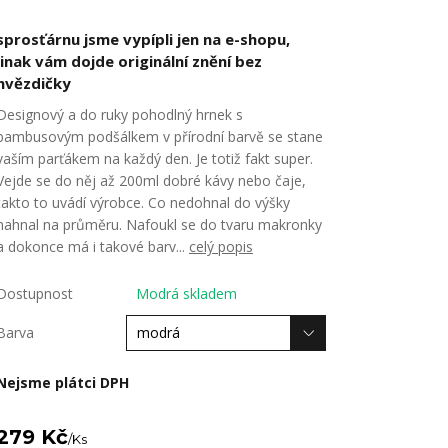
sprosťárnu jsme vypípli jen na e-shopu,
jinak vám dojde originální znění bez
hvězdičky
Designový a do ruky pohodlný hrnek s
bambusovým podšálkem v přírodní barvě se stane
vaším parťákem na každý den. Je totiž fakt super.
Vejde se do něj až 200ml dobré kávy nebo čaje,
takto to uvádí výrobce. Co nedohnal do výšky
nahnal na průměru. Nafoukl se do tvaru makronky
a dokonce má i takové barv...
celý popis
Dostupnost
Modrá skladem
Barva
Nejsme plátci DPH
279 Kč
/
Ks