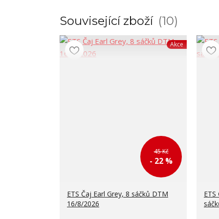
Související zboží
10
Akce
45 Kč
- 22 %
ETS Čaj Earl Grey, 8 sáčků DTM
ETS 
16/8/2026
sáčk