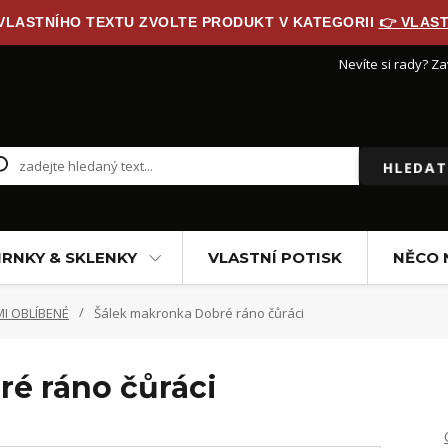
 VLASTNÍHO TEXTU ZVOLTE PRODUKT V KATEGORII
👉 VLAST
Nevíte si rady? Za
HLEDAT
RNKY & SKLENKY
VLASTNÍ POTISK
NĚCO 
I OBLÍBENÉ
Šálek makronka Dobré ráno čůráci
é ráno čůráci