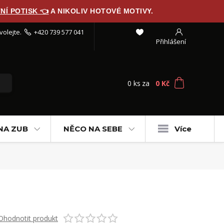
NÍ POTISK 👈
A NIKOLIV HOTOVÉ MOTIVY.
volejte.
+420 739 577 041
Přihlášení
0
ks
za
0 Kč
NA ZUB
NĚCO NA SEBE
Více
Ohodnotit produkt