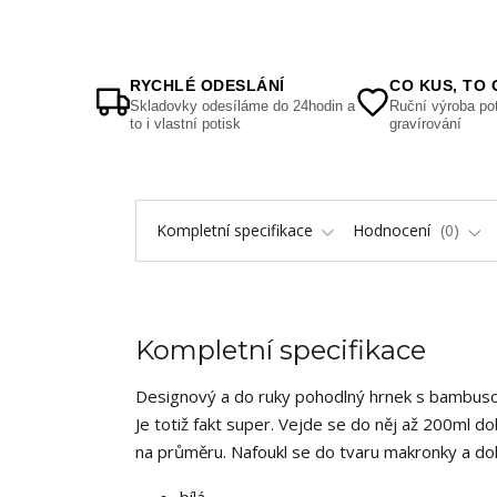
RYCHLÉ ODESLÁNÍ
CO KUS, TO 
Skladovky odesíláme do 24hodin a
Ruční výroba pot
to i vlastní potisk
gravírování
Kompletní specifikace
Hodnocení
0
Kompletní specifikace
Designový a do ruky pohodlný hrnek s bambuso
Je totiž fakt super. Vejde se do něj až 200ml d
na průměru. Nafoukl se do tvaru makronky a dok