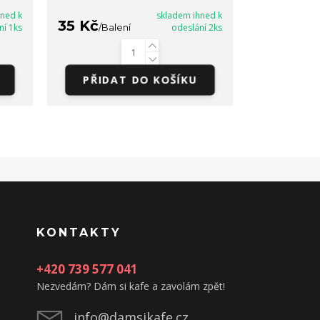
hned k
skladem ihned k
35 Kč
35 Kč
ní 1ks
/
Balení
odeslání 2ks
/
Bal
PŘIDAT DO KOŠÍKU
PŘIDA
KONTAKTY
+420 739 577 041
Nezvedám? Dám si kafe a zavolám zpět!
info@damsikafe.cz