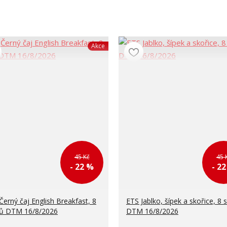
Akce
45 Kč
45 
- 22 %
- 2
Černý čaj English Breakfast, 8
ETS Jablko, šípek a skořice, 8 
ů DTM 16/8/2026
DTM 16/8/2026