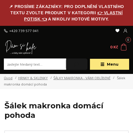
📌 PROSÍME ZÁKAZNÍKY: PRO DOPLNĚNÍ VLASTNÍHO
TEXTU ZVOLTE PRODUKT V KATEGORII
👉 VLASTNÍ
POTISK 👈
A NIKOLIV HOTOVÉ MOTIVY.
+420 739 577 041
0
0 Kč
Menu
Úvod
HRNKY & SKLENKY
ŠÁLKY MAKRONKA - VÁMI OBLÍBENÉ
Šálek
makronka domácí pohoda
Šálek makronka domácí
pohoda