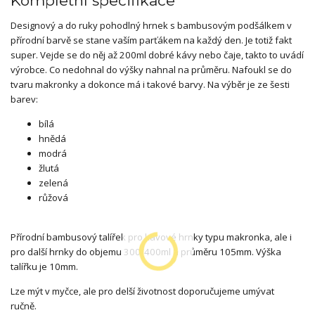
Kompletní specifikace
Designový a do ruky pohodlný hrnek s bambusovým podšálkem v
přírodní barvě se stane vaším parťákem na každý den. Je totiž fakt
super. Vejde se do něj až 200ml dobré kávy nebo čaje, takto to uvádí
výrobce. Co nedohnal do výšky nahnal na průměru. Nafoukl se do
tvaru makronky a dokonce má i takové barvy. Na výběr je ze šesti
barev:
bílá
hnědá
modrá
žlutá
zelená
růžová
Přírodní bambusový talířek pro kávové hrnky typu makronka, ale i
pro další hrnky do objemu 300/400ml a průměru 105mm. Výška
talířku je 10mm.
Lze mýt v myčce, ale pro delší životnost doporučujeme umývat
ručně.