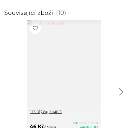
Související zboží
10
ETS Bílý čaj, 8 sáčků
ETS Brusinky, 
16/8/2026
skladem ihned k
46 Kč
35 Kč
/
Balení
odeslání 1ks
/
Balen