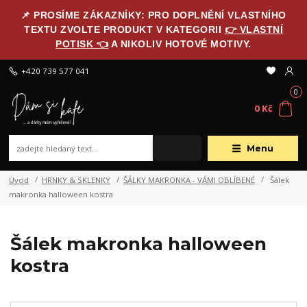
📌 PROSÍME ZÁKAZNÍKY: PRO DOPLNĚNÍ VLASTNÍHO
TEXTU ZVOLTE PRODUKT V KATEGORII
👉 VLASTNÍ
POTISK 👈
A NIKOLIV HOTOVÉ MOTIVY.
+420 739 577 041
0
0 Kč
Menu
Úvod
HRNKY & SKLENKY
ŠÁLKY MAKRONKA - VÁMI OBLÍBENÉ
Šálek
makronka halloween kostra
Šálek makronka halloween
kostra