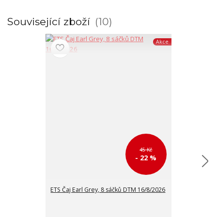
Související zboží
10
Akce
45 Kč
- 22 %
ETS Čaj Earl Grey, 8 sáčků DTM 16/8/2026
ETS Černý čaj 
DTM 16/8/202