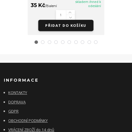
skladem ihned k
35 Kč
35 Kč
/
Balení
odeslání
/
Balen
PŘIDAT DO KOŠÍKU
PŘI
INFORMACE
KONTAKTY
DOPRAVA
GDPR
OBCHODNÍ PODMÍNKY
VRÁCENÍ ZBOŽÍ do 14 dnů