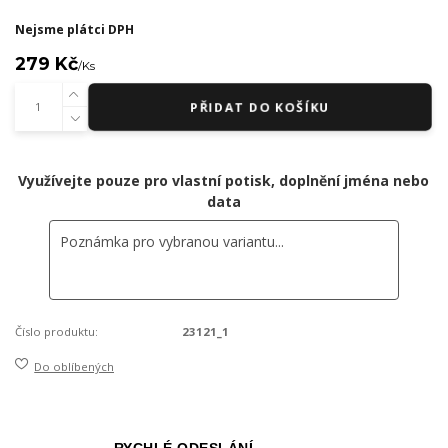
Nejsme plátci DPH
279 Kč
/
Ks
PŘIDAT DO KOŠÍKU
Využívejte pouze pro vlastní potisk, doplnění jména nebo
data
Číslo produktu:
23121_1
Do oblíbených