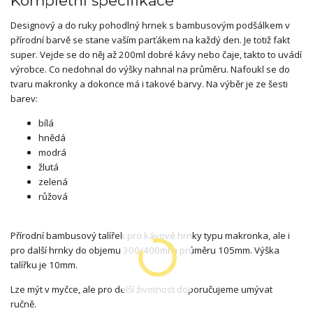
Kompletní specifikace
Designový a do ruky pohodlný hrnek s bambusovým podšálkem v
přírodní barvě se stane vaším parťákem na každý den. Je totiž fakt
super. Vejde se do něj až 200ml dobré kávy nebo čaje, takto to uvádí
výrobce. Co nedohnal do výšky nahnal na průměru. Nafoukl se do
tvaru makronky a dokonce má i takové barvy. Na výběr je ze šesti
barev:
bílá
hnědá
modrá
žlutá
zelená
růžová
Přírodní bambusový talířek pro kávové hrnky typu makronka, ale i
pro další hrnky do objemu 300/400ml a průměru 105mm. Výška
talířku je 10mm.
Lze mýt v myčce, ale pro delší životnost doporučujeme umývat
ručně.